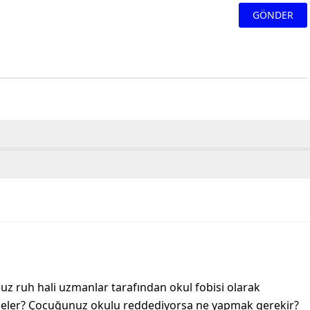
z ruh hali uzmanlar tarafından okul fobisi olarak
i neler? Çocuğunuz okulu reddediyorsa ne yapmak gerekir?