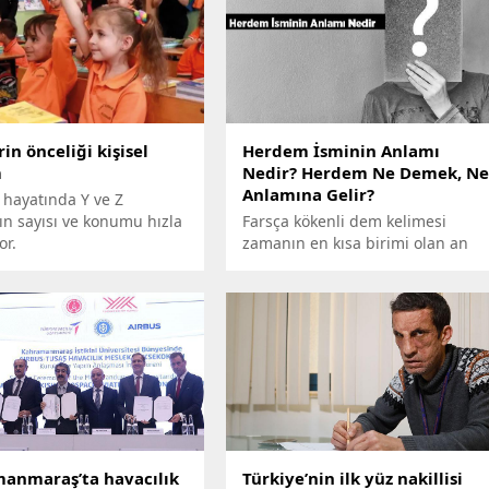
in önceliği kişisel
Herdem İsminin Anlamı
m
Nedir? Herdem Ne Demek, N
Anlamına Gelir?
 hayatında Y ve Z
ın sayısı ve konumu hızla
Farsça kökenli dem kelimesi
or.
zamanın en kısa birimi olan an
anlamına gelir. Bu kelime bazı
kaynaklarda nefes manasında da
kullanılır. Kulağa hoş gelen
nağmeler de dem olarak
nitelendirilir. Her kelimesi ise,
başına geldiği kelimelere
süreklilik anlamı katar. Herdem
isminin anlamı nedir? Türkiye'de
kaç kişi bu ismi taşıyor ayrıntıları
ile derledik.
anmaraş’ta havacılık
Türkiye’nin ilk yüz nakillisi