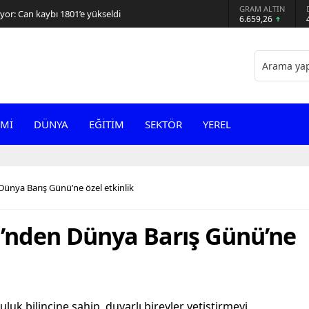
GRAM ALTIN
or: Can kaybı 1801’e yükseldi
6.659,26
Mİ
DÜNYA
EĞİTİM
SEKTÖR
YEREL
Dünya Barış Günü’ne özel etkinlik
i’nden Dünya Barış Günü’ne
uk bilincine sahip, duyarlı bireyler yetiştirmeyi