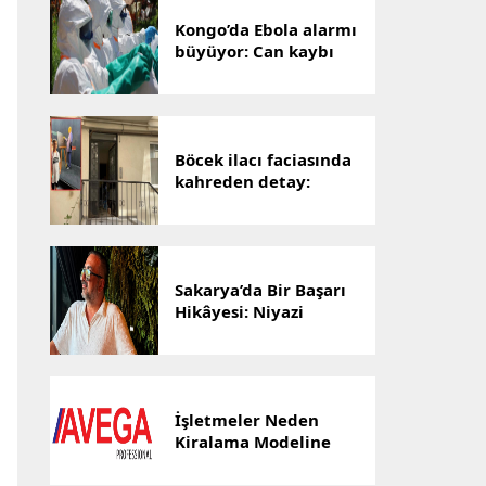
Kongo’da Ebola alarmı
büyüyor: Can kaybı
1801’e yükseldi
Böcek ilacı faciasında
kahreden detay:
Hayatını kaybeden
Yusuf Talha,
hastanenin ilk
bebeğiydi
Sakarya’da Bir Başarı
Hikâyesi: Niyazi
Cihan’ın Ticaret
Yolculuğu Markalara
Dönüştü
İşletmeler Neden
Kiralama Modeline
Yöneliyor? AVEGA’dan
Esnek Temizlik