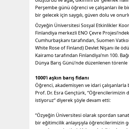
oluşturdu ve ağaç dikimini bir gelenek halin
Perşembe günü öğrenci ve çalışanları ile bir
bir gelecek için saygılı, güven dolu ve onurl
Özyeğin Üniversitesi Sosyal Etkinlikler Ko
Finlandiya merkezli ENO Çevre Projesi’ndek
Cumhurbaşkanı tarafından, Suomen Vatkoise
White Rose of Finland) Devlet Nişanı ile ödül
Kairamo tarafından Finlandiya’nın 100. Ba
Dünya Barış Günü’nde düzenlenen törenle t
1000’i aşkın barış fidanı
Öğrenci, akademisyen ve idari çalışanlarla 
Prof. Dr. Esra Gençtürk, “Öğrencilerimizin 
istiyoruz“ diyerek şöyle devam etti:
“Özyeğin Üniversitesi olarak spordan sana
bir eğitimcilik anlayışıyla öğrencilerimizin 