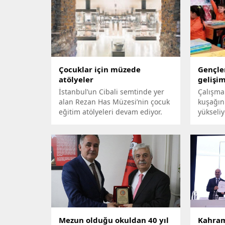
Çocuklar için müzede
Gençler
atölyeler
gelişi
İstanbul’un Cibali semtinde yer
Çalışma
alan Rezan Has Müzesi’nin çocuk
kuşağın
eğitim atölyeleri devam ediyor.
yükseliy
Mezun olduğu okuldan 40 yıl
Kahram