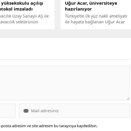
 yüksekokulu açılışı
Uğur Acar, üniversiteye
otokol imzaladı
hazırlanıyor
acılık Uzay Sanayii AŞ ile
Türkiye’de ilk yüz nakli ameliyatı
avacılık sektörünün
ile hayata bağlanan Uğur Acar
temsilcilerinden Airbus,
(31), bırakmak zorunda kaldığı
öğretim Kurumu
okul sürecini adım adım
asyonunda,
tamamlıyor. Açıktan liseyi bitiren
nmaraş İstiklal
Acar, üniversite sınavına
tesi bünyesinde 'Airbus-
hazırlanıyor.
avacılık Meslek
kulu'nun kuruluş ve
çin protokol imzaladı.
-posta adresim ve site adresim bu tarayıcıya kaydedilsin.