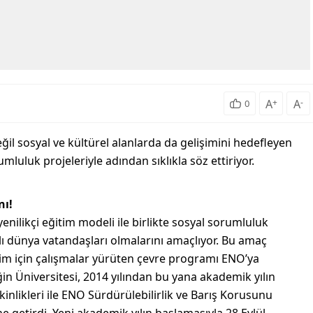
A
+
A
-
0
il sosyal ve kültürel alanlarda da gelişimini hedefleyen
mluluk projeleriyle adından sıklıkla söz ettiriyor.
nı!
nilikçi eğitim modeli ile birlikte sosyal sorumluluk
lı dünya vatandaşları olmalarını amaçlıyor. Bu amaç
şim için çalışmalar yürüten çevre programı ENO’ya
ğin Üniversitesi, 2014 yılından bu yana akademik yılın
kinlikleri ile ENO Sürdürülebilirlik ve Barış Korusunu