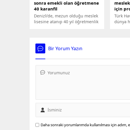
sonra emekli olan öğretmene
meslek
40 karanfil
için pr
Denizli’de, mezun olduğu meslek
Türk Hav
lisesine atanıp 40 yıl öğretmenlik
dünya h
yaptıktan sonra emekli olan Ali
önemli 
Barutçu'ya (65), okulda sürpriz
Yüksek
uğurlama yapıldı. Öğrencileri de
koordin
sevgi koridoru oluşturup, meslek
Kahrama
Bir Yorum Yazın
hayatını temsilen 40 karanfil
Üniversi
verdi.
TUSAŞ H
Yükseko
yapımı i
Daha sonraki yorumlarımda kullanılması için adım, e