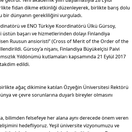
e getirdi. Yeni akademik yılın başlamasıyla 28 Eylül
likte fidan dikme etkinliği düzenleyerek, birlikte barış dolu
u bir dünyanın gerekliliğini vurguladı.
ordinatörü ve ENO Türkiye Koordinatörü Ülkü Gürsoy,
i üstün başarı ve hizmetlerinden dolayı Finlandiya
n Ruusun ansioristi” (Cross of Merit of the Order of the
lendirildi. Gürsoy’a nişanı, Finlandiya Büyükelçisi Paivi
ğımsızlık Yıldönümü kutlamaları kapsamında 21 Eylül 2017
akdim edildi.
birlikte ağaç dikimine katılan Özyeğin Üniversitesi Rektörü
dünya ve çevre sorunlarına duyarlı bireyler olmasını
ta, bilimden felsefeye her alana aynı derecede önem veren
gelişimini hedefliyoruz. Yeşil üniversite vizyonumuzu ve