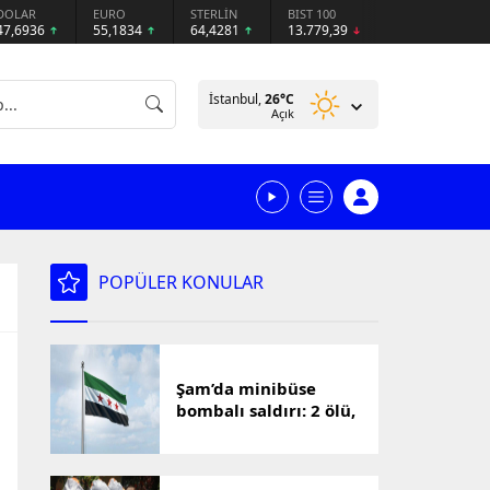
DOLAR
EURO
STERLİN
BIST 100
47,6936
55,1834
64,4281
13.779,39
İstanbul,
26
°C
Açık
POPÜLER KONULAR
Şam’da minibüse
bombalı saldırı: 2 ölü,
13 yaralı