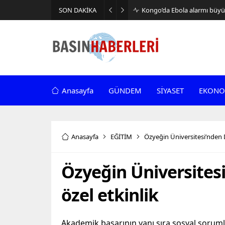
SON DAKİKA
Kongo’da Ebola alarmı büyüy
Anasayfa
GÜNDEM
SİYASET
EKONO
Anasayfa
EĞİTİM
Özyeğin Üniversitesi’nden 
Özyeğin Üniversites
özel etkinlik
Akademik başarının yanı sıra sosyal sorumlul