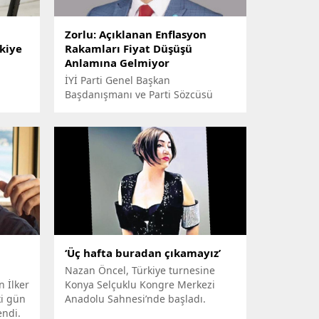
Zorlu: Açıklanan Enflasyon
rkiye
Rakamları Fiyat Düşüşü
Anlamına Gelmiyor
İYİ Parti Genel Başkan
Başdanışmanı ve Parti Sözcüsü
Prof. Dr. Kürşad Zorlu, partisinin
genel merkezinde düzenlediği
basın toplantısında, 2023 yılında
geçerli olacak asgari ücretin en az
9 bin 600 TL olmasını ve ücretin 3
ayda bir güncellenmesini
önerdiklerini, işverenlere vergi
boyutunda sağlanan desteğin de
devam etmesi gerektiğini söyledi.
‘Üç hafta buradan çıkamayız’
Nazan Öncel, Türkiye turnesine
n İlker
Konya Selçuklu Kongre Merkezi
ki gün
Anadolu Sahnesi’nde başladı.
endi.