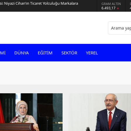
si: Niyazi Cihan’ın Ticaret Yolculuğu Markalara
GRAM ALTIN
6.493,17
Mİ
DÜNYA
EĞİTİM
SEKTÖR
YEREL