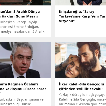
an’dan 5 Aralık Dünya
Kılıçdaroğlu: “Saray
 Hakları Günü Mesajı
Türkiye’sine Karşı Yeni Tü
Vizyonu”
rbaşkanı Recep Tayyip
an’ın eşi Emine Erdoğan,
l medya hesabından 5 Aralık
 Kadın Hakları Günü
ısıyla paylaşımda bulundu.
an’a Rağmen Öcalan’ı
İlker Kaleli-Sıla Gençoğlu
a Yaklaşımı Sürece Zarar
çiftinden ‘evlilik’ cevabı!
”
Yaklaşık dört yıldır aşk yaşaya
rbaşkanı Başdanışmanı ve
Kaleli ile Sıla Gençoğlu, önce
rbaşkanlığı Hukuk
bir mekan çıkışında görüntül