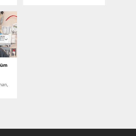
şmayı
ur mu?
n bir
ölüm
man,
en