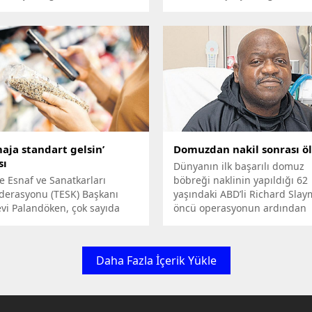
kaları Kurulu Başkanvekili
Ayaksütü muhabirlerle konu
t Uçum, AA Analiz için
ihmal etmeyen ikili, Evlilik ol
e aldığı değerlendirmesinde
sorusu karşısında dikkat çeke
rsüz Türkiye’ye Geçiş Süreci’
açıklamada bulundu.
emokrasiyi Geliştirme Süreci’
yrı ele alınmak zorundadır”
ünü kaydetti.
aja standart gelsin’
Domuzdan nakil sonrası 
sı
Dünyanın ilk başarılı domuz
e Esnaf ve Sanatkarları
böbreği naklinin yapıldığı 62
derasyonu (TESK) Başkanı
yaşındaki ABD’li Richard Slay
vi Palandöken, çok sayıda
öncü operasyonun ardından
li üründe gramaj düşürülüp
hastaneden taburcu edildikt
artırılarak çifte zam yapıldığını
birkaç hafta sonra hayatını
i.
kaybetti.
Daha Fazla İçerik Yükle