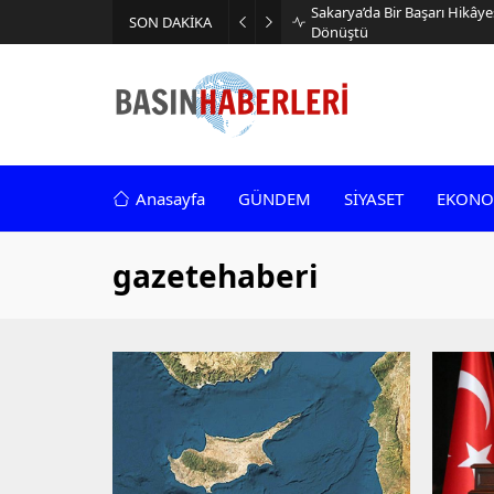
Sakarya’da Bir Başarı Hikâye
SON DAKİKA
Dönüştü
Anasayfa
GÜNDEM
SİYASET
EKONO
gazetehaberi