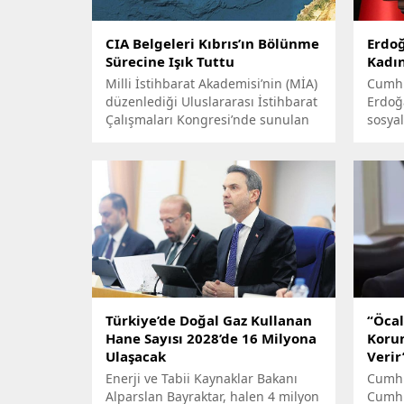
CIA Belgeleri Kıbrıs’ın Bölünme
Erdoğ
Sürecine Işık Tuttu
Kadın
Milli İstihbarat Akademisi’nin (MİA)
Cumhu
düzenlediği Uluslararası İstihbarat
Erdoğ
Çalışmaları Kongresi’nde sunulan
sosya
Kıbrıs’ın bölünmesi konulu bildiri,
Dünya
ilginç bir gerçeği gün yüzüne
dolay
çıkardı.
Türkiye’de Doğal Gaz Kullanan
“Öcal
Hane Sayısı 2028’de 16 Milyona
Korum
Ulaşacak
Verir
Enerji ve Tabii Kaynaklar Bakanı
Cumhu
Alparslan Bayraktar, halen 4 milyon
Cumhu