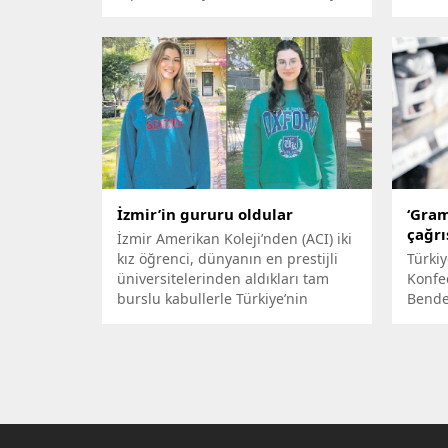
hanenin yerli doğal gaz
Politi
kullandığını, 2028’de bunu dört kat
Mehme
arttırarak, 16 milyon haneye
kalem
çıkaracaklarını bildirdi.
“‘Terö
ile ‘D
ayrı a
görüş
İzmir’in gururu oldular
‘Gram
çağrı
İzmir Amerikan Koleji’nden (ACI) iki
kız öğrenci, dünyanın en prestijli
Türkiy
üniversitelerinden aldıkları tam
Konfe
burslu kabullerle Türkiye’nin
Bende
gururu oldu.
paket
fiyat 
söyled