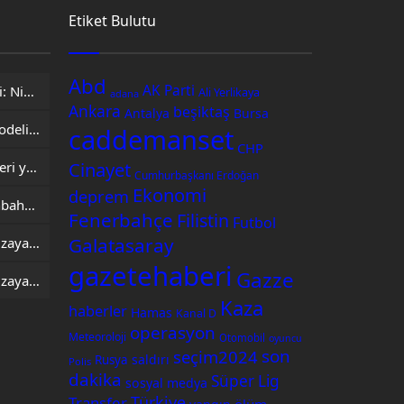
Etiket Bulutu
Abd
AK Parti
Sakarya’da Bir Başarı Hikâyesi: Niyazi Cihan’ın Ticaret Yolculuğu Markalara Dönüştü
Ali Yerlikaya
adana
Ankara
beşiktaş
Antalya
Bursa
İşletmeler Neden Kiralama Modeline Yöneliyor? AVEGA’dan Esnek Temizlik Çözümü
caddemanset
CHP
Cinayet
Yarının Köyleri Projesi eğitimleri yeni illerde devam ediyor
Cumhurbaşkanı Erdoğan
Ekonomi
deprem
AJet’ten yurt içi uçuşlarda sonbahar indirimi
Fenerbahçe
Filistin
Futbol
Galatasaray
Çin, yeni internet uydularını uzaya gönderdi
gazetehaberi
Gazze
Çin, yeni internet uydularını uzaya gönderdi
Kaza
haberler
Hamas
Kanal D
operasyon
Meteoroloji
Otomobil
oyuncu
son
seçim2024
saldırı
Rusya
Polis
dakika
Süper Lig
sosyal medya
Türkiye
Transfer
ölüm