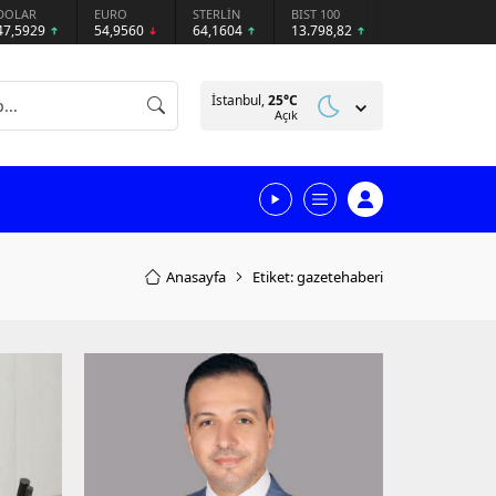
DOLAR
EURO
STERLİN
BIST 100
47,5929
54,9560
64,1604
13.798,82
İstanbul,
25
°C
Açık
Anasayfa
Etiket: gazetehaberi