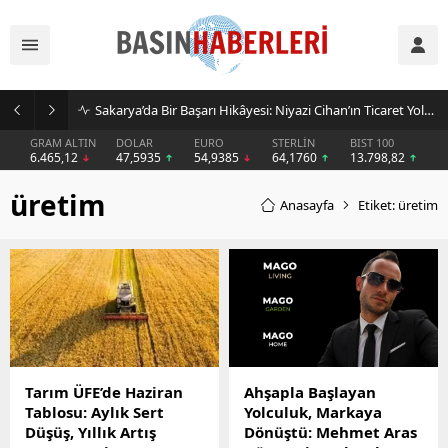
Sakarya’da Bir Başarı Hikâyesi: Niyazi Cihan’ın Ticaret Yolculuğu Markalara Dönüştü
GRAM ALTIN
DOLAR
EURO
STERLİN
BIST 100
6.465,12
47,5935
54,9385
64,1760
13.798,82
üretim
Anasayfa
Etiket: üretim
Tarım ÜFE’de Haziran
Ahşapla Başlayan
Tablosu: Aylık Sert
Yolculuk, Markaya
Düşüş, Yıllık Artış
Dönüştü: Mehmet Aras