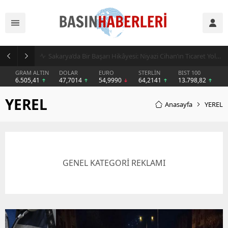
İşletmeler Neden Kiralama Modeline Yöneliyor? AVEGA’dan Esnek Temizlik Çözümü
GRAM ALTIN
DOLAR
EURO
STERLİN
BIST 100
6.505,41
47,7014
54,9990
64,2141
13.798,82
YEREL
Anasayfa
YEREL
GENEL KATEGORİ REKLAMI