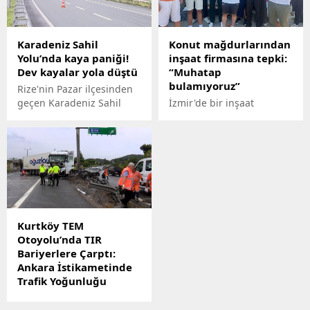
sıçramadan kontrol altına
tutuklandı.
alındı.
Karadeniz Sahil
Konut mağdurlarından
Yolu’nda kaya paniği!
inşaat firmasına tepki:
Dev kayalar yola düştü
“Muhatap
bulamıyoruz”
Rize'nin Pazar ilçesinden
geçen Karadeniz Sahil
İzmir'de bir inşaat
Yolu'na yamaçtan kopan 2
firmasından konut satın
dev kaya düştü.
aldıklarını belirten çok
sayıda kişi, şirket
yetkililerine
ulaşamadıklarını ve teslim
edilmeyen konutlar
nedeniyle mağdur
olduklarını öne sürerek
Kurtköy TEM
firma önünde toplandı.
Otoyolu’nda TIR
Ödemelerini yaptıklarını
Bariyerlere Çarptı:
belirten vatandaşlar, bazı
Ankara İstikametinde
taşınmazların birden fazla
Trafik Yoğunluğu
kişiye satıldığı iddiasıyla
Oluştu
yetkililerden çözüm talep