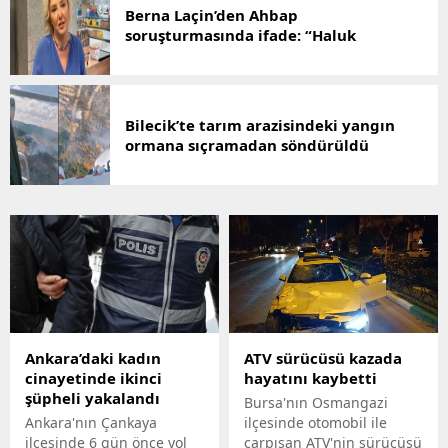
Berna Laçin’den Ahbap
soruşturmasında ifade: “Haluk
Levent’le 20 yıldır irtibatım yok”
Bilecik’te tarım arazisindeki yangın
ormana sıçramadan söndürüldü
Ankara’daki kadın
ATV sürücüsü kazada
cinayetinde ikinci
hayatını kaybetti
şüpheli yakalandı
Bursa'nın Osmangazi
Ankara'nın Çankaya
ilçesinde otomobil ile
ilçesinde 6 gün önce yol
çarpışan ATV'nin sürücüsü