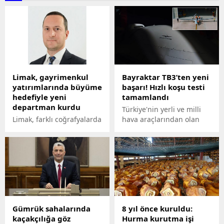
Limak, gayrimenkul
Bayraktar TB3’ten yeni
yatırımlarında büyüme
başarı! Hızlı koşu testi
hedefiyle yeni
tamamlandı
departman kurdu
Türkiye'nin yerli ve milli
Limak, farklı coğrafyalarda
hava araçlarından olan
edindiği deneyimi
Bayraktar TB3 göklerle
gayrimenkul alanında
buluşmak için gün sayıyor.
daha odaklı ve kurumsal
Baykar Teknoloji Yönetim
bir yapıyla büyütmek
Kurulu Başkanı Selçuk
amacıyla Gayrimenkul
Bayraktar, Bayraktar
Yatırım Departmanı'nı
TB3'ün hızlı koşu testini
kurduğunu duyurdu. Yeni
paylaştı.
yapılanmayla şirket,
Gümrük sahalarında
8 yıl önce kuruldu:
mevcut portföyünü
kaçakçılığa göz
Hurma kurutma işi
güçlendirmeyi, yurt içinde