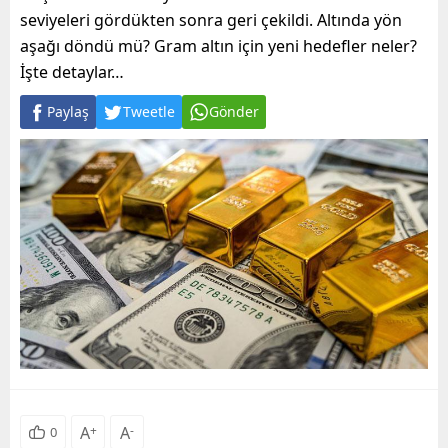
seviyeleri gördükten sonra geri çekildi. Altında yön
aşağı döndü mü? Gram altın için yeni hedefler neler?
İşte detaylar…
Paylaş
Tweetle
Gönder
A
+
A
-
0