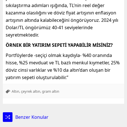
sıkılaştırma adımları ışığında, TL’nin reel değer
kazanma olasılığını ve döviz fiyat artışının enflasyon
artışının altında kalabileceğini öngörüyoruz. 2024 yılı
Dolar/TL öngörümüz 40-41 seviyelerinde
seyretmektedir.
ÖRNEK BİR YATIRIM SEPETİ YAPABİLİR MİSİNİZ?
Portföylerde -seçiçi olmak kaydıyla- %40 oranında
hisse, %25 mevduat ve TL bazlı menkul kıymetler, 25%
döviz cinsi varlıklar ve %10 da altın’dan oluşan bir
yatırım sepeti oluşturulabilir.”
,
,
Altın
çeyrek altın
gram altın
Benzer Konular