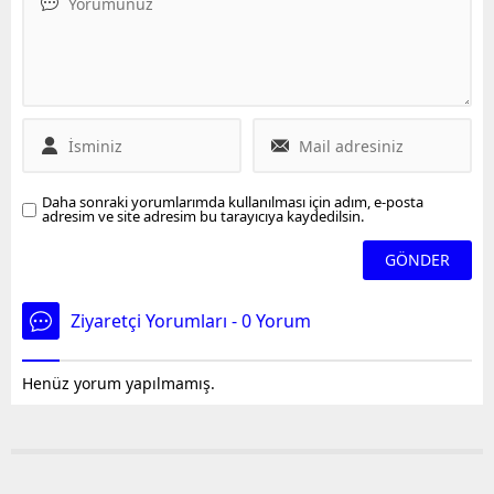
Hastanesi’ni bombalaması
kayıtlarına göre almaları
insanlık tarihine kara leke
için buğday fiyatlarının
olarak geçti dedi.
açıklanmasını ve alım
tebliğinin yayınlanmasını
bekliyor” dedi.
Daha sonraki yorumlarımda kullanılması için adım, e-posta
adresim ve site adresim bu tarayıcıya kaydedilsin.
Ziyaretçi Yorumları - 0 Yorum
Henüz yorum yapılmamış.