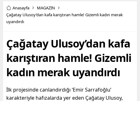
Anasayfa
MAGAZİN
Çağatay Ulusoy’dan kafa karıştıran hamle! Gizemli kadın merak
uyandırdı
Çağatay Ulusoy’dan kafa
karıştıran hamle! Gizemli
kadın merak uyandırdı
İlk projesinde canlandırdığı ‘Emir Sarrafoğlu’
karakteriyle hafızalarda yer eden Çağatay Ulusoy,
geçtiğimiz akşam Bebek’te arkadaşlarıyla eğlendi.
Mekan çıkışında basın mensuplarını fark eden ünlü
oyuncu, yaptığı hareketle kafaları karıştırdı.
Paylaş
Tweetle
Gönder