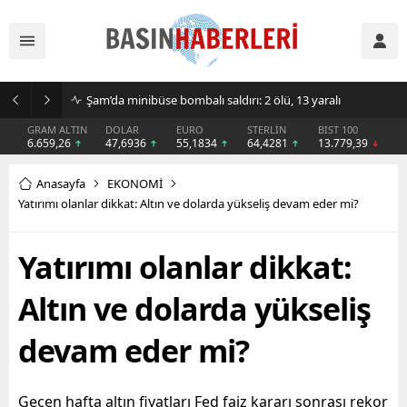
Kongo’da Ebola alarmı büyüyor: Can kaybı 1801’e yükseldi
GRAM ALTIN
DOLAR
EURO
STERLİN
BIST 100
6.659,26
47,6936
55,1834
64,4281
13.779,39
Anasayfa
EKONOMİ
Yatırımı olanlar dikkat: Altın ve dolarda yükseliş devam eder mi?
Yatırımı olanlar dikkat:
Altın ve dolarda yükseliş
devam eder mi?
Geçen hafta altın fiyatları Fed faiz kararı sonrası rekor