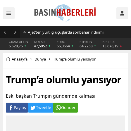
AJet’ten yurt içi uçuşlarda sonbahar indirimi
GRAM ALTIN
DOLAR
EURO
STERLİN
BIST 100
6.528,76
47,5952
55,0664
64,2258
13.676,19
Anasayfa
Dünya
Trump’a olumlu yansıyor
Trump’a olumlu yansıyor
Eski başkan Trumpın gündemde kalması
Paylaş
Tweetle
Gönder