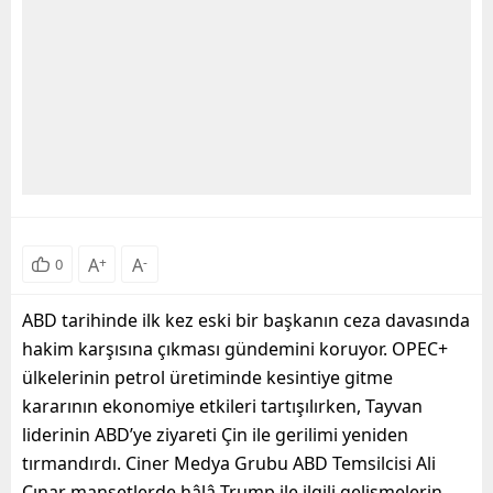
A
+
A
-
0
ABD tarihinde ilk kez eski bir başkanın ceza davasında
hakim karşısına çıkması gündemini koruyor. OPEC+
ülkelerinin petrol üretiminde kesintiye gitme
kararının ekonomiye etkileri tartışılırken, Tayvan
liderinin ABD’ye ziyareti Çin ile gerilimi yeniden
tırmandırdı. Ciner Medya Grubu ABD Temsilcisi Ali
Çınar manşetlerde hâlâ Trump ile ilgili gelişmelerin