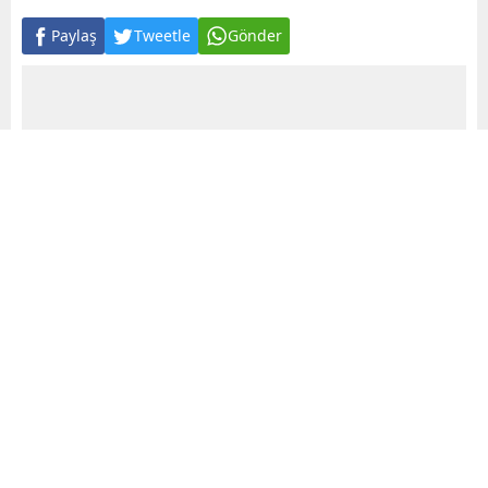
Paylaş
Tweetle
Gönder
A
+
A
-
0
Fransa Başbakanı Elisabeth Borne ile sendikaların emeklilik