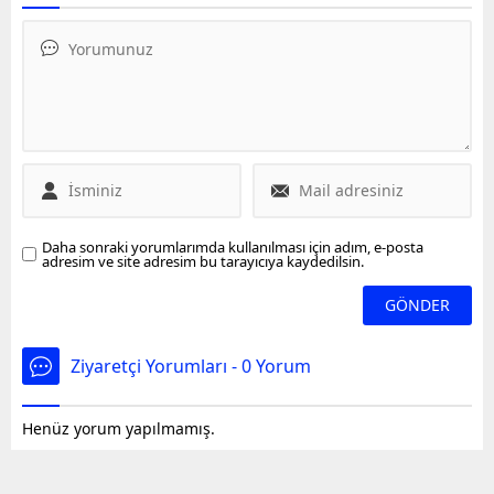
zamanlı...
ile fay hatlarındaki
keserek aşağı attı.
gerilimi gözlemledi. Prof.
Ardından çatıdan atlayan
Dr. Kutoğlu, Doğu
adam yaralandı. Yaralı
Anadolu'da 1, Marmara
adam hastaneye
Bölgesi'nde 3 fayın 7
kaldırılıdı.
büyüklüğünde ve üzeri
deprem üretebilecek
gerginlikte olduğunu
belirtti.
Daha sonraki yorumlarımda kullanılması için adım, e-posta
adresim ve site adresim bu tarayıcıya kaydedilsin.
Ziyaretçi Yorumları - 0 Yorum
Henüz yorum yapılmamış.