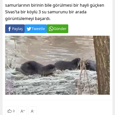
samurlarının birinin bile görülmesi bir hayli güçken
Sivas’ta bir köylü 3 su samurunu bir arada
görüntülemeyi başardı.
Paylaş
Tweetle
Gönder
A
+
A
-
0