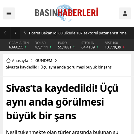
Sıcak hava klima ve vantilatör satışlarını artırdı
GRAM ALTIN
DOLAR
EURO
STERLİN
BIST 100
6.660,55
47,7111
55,1881
64,4139
13.779,39
Anasayfa
GÜNDEM
Sivas’ta kaydedildi! Üçü aynı anda görülmesi büyük bir şans
Sivas’ta kaydedildi! Üçü
aynı anda görülmesi
büyük bir şans
Nesli tükenmekte olan türler arasında bulunan su