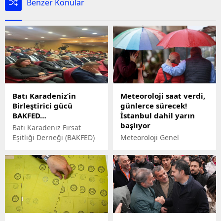
Benzer Konular
Batı Karadeniz’in
Meteoroloji saat verdi,
Birleştirici gücü
günlerce sürecek!
BAKFED…
İstanbul dahil yarın
başlıyor
Batı Karadeniz Fırsat
Eşitliği Derneği (BAKFED)
Meteoroloji Genel
ve bölgedeki diğer sivil
Müdürlüğü’nden bu hafta
toplum kuruluşlarının
için bir son dakika uyarısı
öncülüğünde düzenlenen
geldi. Yarın İstanbul dahil
bu önemli çalıştay, bölge
Marmara ve Karadeniz
milletvekillerini, belediye
böylesinde sağanak yağış
başkanlarını, sivil toplum
etkili olurken, Doğu
liderlerini,
Akdeniz’in doğusu ile
akademisyenleri, iş
Doğu ve Güneydoğu