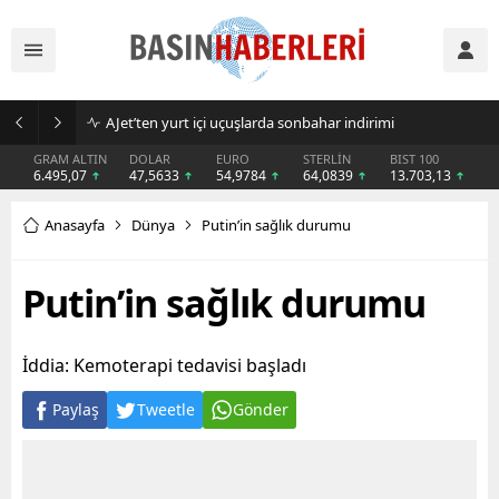
AJet’ten yurt içi uçuşlarda sonbahar indirimi
GRAM ALTIN
DOLAR
EURO
STERLİN
BIST 100
6.495,07
47,5633
54,9784
64,0839
13.703,13
Anasayfa
Dünya
Putin’in sağlık durumu
Putin’in sağlık durumu
İddia: Kemoterapi tedavisi başladı
Paylaş
Tweetle
Gönder