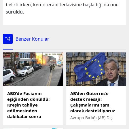
belirtilirken, kemoterapi tedavisine başladığı da öne
sürüldü.
Benzer Konular
ABD’de Facianın
AB’den Guterres’e
eşiğinden dönüldü:
destek mesajı:
Kreşin tahliye
Çalışmalarını tam
edilmesinden
olarak destekliyoruz
dakikalar sonra
Avrupa Birliği (AB) Dış
patlama!
İlişkiler Güvenlik Politikası