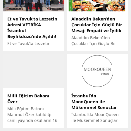
Et ve Tavuk’ta Lezzetin
Alaaddin Beken’den
Adresi VETRİKA
Çocuklar İçin Güçlü Bir
İstanbul
Mesaj: Empati ve İyilik
Beylikdüzü’nde Açıldı!
Alaaddin Beken’den
Et ve Tavuk’ta Lezzetin
Çocuklar İçin Güçlü Bir
Adresi VETRİKA İstanbul
Mesaj: Empati ve İyilik
Beylikdüzü’nde Açıldı!
Milli Eğitim Bakanı
İstanbul’da
Özer
MoonQueen ile
Mükemmel Sonuçlar
Milli Eğitim Bakanı
Mahmut Özer katıldığı
İstanbul'da MoonQueen
canlı yayında okulların 16
ile Mükemmel Sonuçlar
Haziranda kapatılacağını