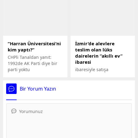
ve herhangi bir uzatma
yapmadıklarını söyledi.
Öte yandan Bakan Özer,
28 Mayısta yapılacak 2. tur
cumhurbaşkanlığı
seçimlerinin ertesi günü
olan 29 Mayısta eğitime
“Harran Üniversitesi’ni
İzmir’de alevlere
bir gün ara verileceğini
kim yaptı?”
teslim olan lüks
söyledi.
dairelerin “akıllı ev”
CHPli Tanaldan yanıt:
ibaresi
1992de AK Parti diye bir
parti yoktu
ibaresiyle satışa
sunulduğu ilanlara
rastlandı
Bir Yorum Yazın