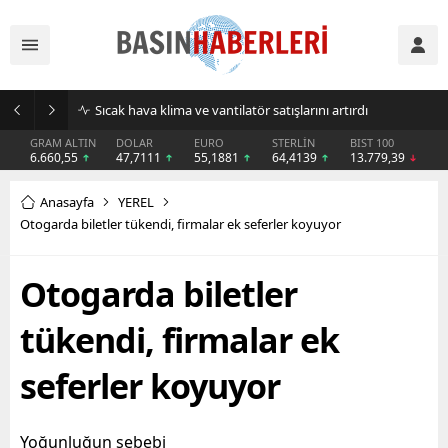
Sıcak hava klima ve vantilatör satışlarını artırdı
GRAM ALTIN
DOLAR
EURO
STERLİN
BIST 100
6.660,55
47,7111
55,1881
64,4139
13.779,39
Anasayfa
YEREL
Otogarda biletler tükendi, firmalar ek seferler koyuyor
Otogarda biletler
tükendi, firmalar ek
seferler koyuyor
Yoğunluğun sebebi