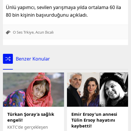
Ünlü yapımcı, sevilen yarışmaya yılda ortalama 60 ila
80 bin kişinin başvurduğunu açıkladı.
,
O Ses Trkiye
Acun Ilıcalı
Benzer Konular
Türkan Şoray’a sağlık
Emir Ersoy’un annesi
engeli!
Tülin Ersoy hayatını
kaybetti!
KKTC'de gerçekleşen