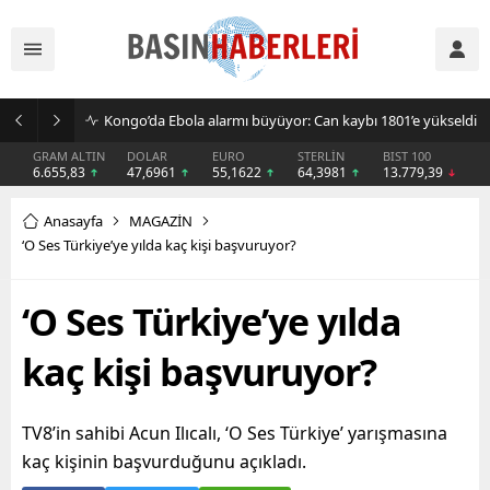
Kongo’da Ebola alarmı büyüyor: Can kaybı 1801’e yükseldi
GRAM ALTIN
DOLAR
EURO
STERLİN
BIST 100
6.655,83
47,6961
55,1622
64,3981
13.779,39
Anasayfa
MAGAZİN
‘O Ses Türkiye’ye yılda kaç kişi başvuruyor?
‘O Ses Türkiye’ye yılda
kaç kişi başvuruyor?
TV8’in sahibi Acun Ilıcalı, ‘O Ses Türkiye’ yarışmasına
kaç kişinin başvurduğunu açıkladı.