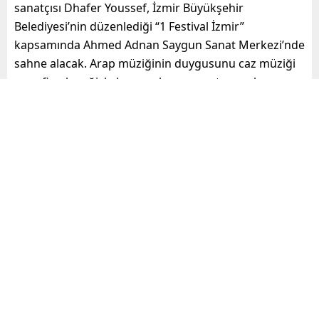
sanatçısı Dhafer Youssef, İzmir Büyükşehir
Belediyesi’nin düzenlediği “1 Festival İzmir”
kapsamında Ahmed Adnan Saygun Sanat Merkezi’nde
sahne alacak. Arap müziğinin duygusunu caz müziği
ve sufi geleneğiyle harmanlayan sanatçı, canlı
performansıyla 18 Ekim Çarşamba akşamı İzmirli
hayranlarıyla buluşacak.
Paylaş
Tweetle
Gönder