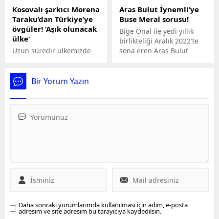
45.bölümünde talihsiz bir
Kosovalı şarkıcı Morena
Aras Bulut İynemli’ye
sakatlık yaşamıştı. Bir
Taraku’dan Türkiye’ye
Buse Meral sorusu!
süredir tedavi gören
övgüler! ‘Aşık olunacak
Karadere'nin sağlık
Bige Önal ile yedi yıllık
ülke’
durumunu Acun Ilıcalı
birlikteliği Aralık 2022'te
açıkladı. Nagihan
Uzun süredir ülkemizde
sona eren Aras Bulut
geçirdiği ciddi sakatlık
yaşayan Kosovalı sanatçı
İynemli'ye (33), bir diğer
sonrası eski
Morena Taraku, önceki
meslektaşı Buse Meral (24)
performansından uzak
gün Nişantaşı City's'de
ile adının aşk
Bir Yorum Yazın
kalacağını bilerek bir
görüntülendi. Türkiye'yi
dedikodularına karışması
karar aldı. Mustafa
çok sevdiğini belirten
hakkında soru yöneltildi.
Kemal'in elendiğini...
şarkıcı, Her şehri ayrı
güzel diyerek övgü dolu
ifadeler kullandı.
Daha sonraki yorumlarımda kullanılması için adım, e-posta
adresim ve site adresim bu tarayıcıya kaydedilsin.