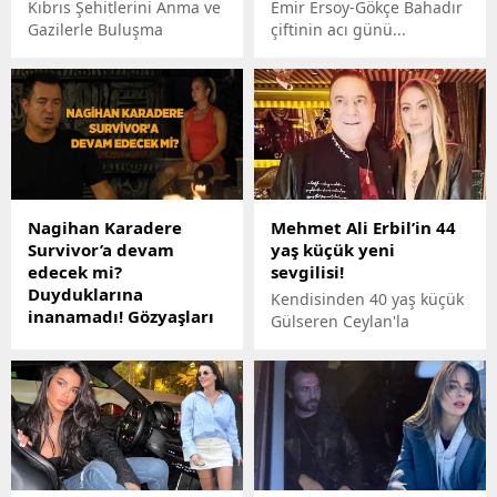
Kıbrıs Şehitlerini Anma ve
Emir Ersoy-Gökçe Bahadır
Gazilerle Buluşma
çiftinin acı günü...
Programı’na katılmaya
Müzisyen Emir Ersoy'un
hazırlanan Türkan Şoray,
annesi Tülin Ersoy (74),
sağlık engeliyle karşılaştı.
sabah saatlerinde
yaşamını yitirdi.
Nagihan Karadere
Mehmet Ali Erbil’in 44
Survivor’a devam
yaş küçük yeni
edecek mi?
sevgilisi!
Duyduklarına
Kendisinden 40 yaş küçük
inanamadı! Gözyaşları
Gülseren Ceylan'la
içinde kaldı
evliliğin eşiğinden dönen
Survior Nagihan ne oldu,
Mehmet Ali Erbil (66),
elendi mi? Survivor 2.
2001 doğumlu Nevide
dokunulmazlık oyununu
Çiçek ile önceki akşam
hangi takım kazandı?
Maslak'ta bir mekanda
Nagihan Karadere,
objektiflere yansıdı.
Survivor All Star 2024'ün