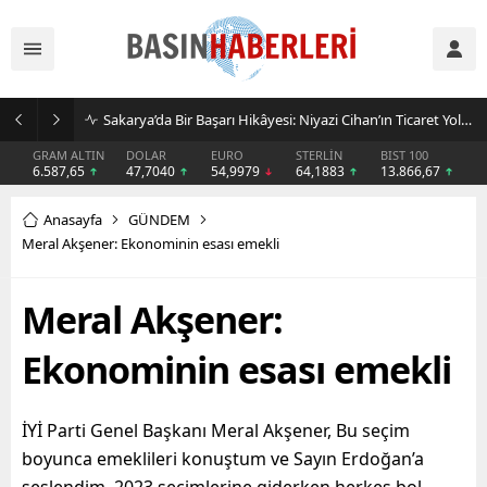
İşletmeler Neden Kiralama Modeline Yöneliyor? AVEGA’dan Esnek Temizlik Çözümü
GRAM ALTIN
DOLAR
EURO
STERLİN
BIST 100
6.587,65
47,7040
54,9979
64,1883
13.866,67
Anasayfa
GÜNDEM
Meral Akşener: Ekonominin esası emekli
Meral Akşener:
Ekonominin esası emekli
İYİ Parti Genel Başkanı Meral Akşener, Bu seçim
boyunca emeklileri konuştum ve Sayın Erdoğan’a