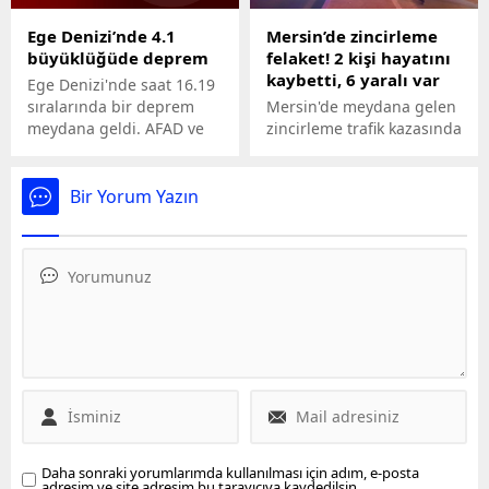
Ege Denizi’nde 4.1
Mersin’de zincirleme
büyüklüğüde deprem
felaket! 2 kişi hayatını
kaybetti, 6 yaralı var
Ege Denizi'nde saat 16.19
sıralarında bir deprem
Mersin'de meydana gelen
meydana geldi. AFAD ve
zincirleme trafik kazasında
Kandilli Rasathanesi
2 kişi hayatını kaybetti, 6
verileri depremin
kişi yaralandı.
ardından verileri paylaştı.
Bir Yorum Yazın
Daha sonraki yorumlarımda kullanılması için adım, e-posta
adresim ve site adresim bu tarayıcıya kaydedilsin.