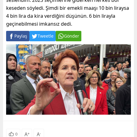
seslendim. 2023 seçimlerine giderken herkes bol
keseden söyledi. Şimdi bir emekli maaşı 10 bin liraysa
4 bin lira da kira verdiğini düşünün. 6 bin lirayla
geçinebilmesi imkansız dedi.
Paylaş
Tweetle
Gönder
A
+
A
-
0