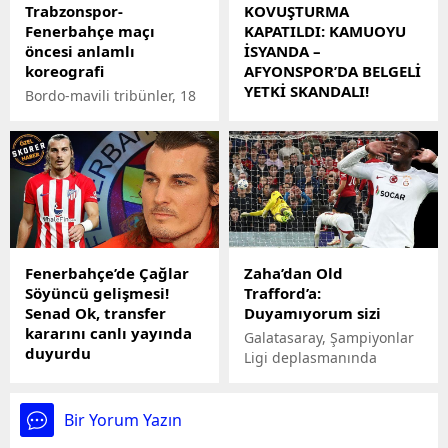
Trabzonspor-
KOVUŞTURMA
Fenerbahçe maçı
KAPATILDI: KAMUOYU
öncesi anlamlı
İSYANDA –
koreografi
AFYONSPOR’DA BELGELİ
YETKİ SKANDALI!
Bordo-mavili tribünler, 18
Mart Çanakkale Zaferi ve
KOVUŞTURMA KAPATILDI:
Şehitleri Anma Günü ile
KAMUOYU İSYANDA –
Filistin'de yaşanan
AFYONSPOR’DA BELGELİ
katliamlar için 90 dakika
YETKİ SKANDALI!
öncesi anlamlı bir
Afyonspor Kulübü’nde
koreografiye imza attı.
patlak veren skandal, tüm
delillere rağmen
Afyonkarahisar
Fenerbahçe’de Çağlar
Zaha’dan Old
Cumhuriyet
Söyüncü gelişmesi!
Trafford’a:
Başsavcılığı’nın
Senad Ok, transfer
Duyamıyorum sizi
kovuşturma açmadan
kararını canlı yayında
dosyayı kapatmasıyla çığ
Galatasaray, Şampiyonlar
duyurdu
gibi büyüyor. Kulüp eski
Ligi deplasmanında
başkanı Erkan Çelik’in
Son dakika haberlere
Manchester United ile
noter tasdikli belgelerle
göre, Fenerbahçe'de
karşılaştı. Eski
ispatladığı yetki gaspları,
Çağlar Söyüncü gelişmesi!
Manchesterlı Zaha
Bir Yorum Yazın
tahrif edilen defterler ve
Senad Ok, transfer
Galatasaray adına öne