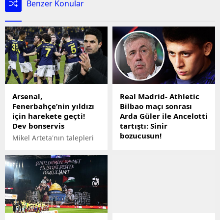
Benzer Konular
Arsenal,
Real Madrid- Athletic
Fenerbahçe’nin yıldızı
Bilbao maçı sonrası
için harekete geçti!
Arda Güler ile Ancelotti
Dev bonservis
tartıştı: Sinir
bozucusun!
Mikel Arteta'nın talepleri
doğrultusunda transfer
HABERLER: Genç yıldız
çalışmalarına başlayan
Arda Güler, 1 dakika bile
İngiltere Premier Lig devi
süre alamadığı Athletic
Arsenal, Fenerbahçe'nin
Bilbao maçı ardından
yıldız futbolcusu için
Ancelotti ile tartıştı...
harekete geçti.