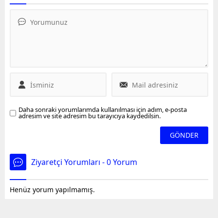
haksız borçlandırma
kararını canlı yayında
çıkan isim olurken
iddiaları kamuoyunda
duyurdu
tribünlere golden sonraki
infiale yol açtı. “Kimler...
hareketi dikkat çekti. Aslan
sahadan 3-2 galip ayrıldı.
Daha sonraki yorumlarımda kullanılması için adım, e-posta
adresim ve site adresim bu tarayıcıya kaydedilsin.
Ziyaretçi Yorumları - 0 Yorum
Henüz yorum yapılmamış.