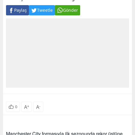
Paylaş
Tweetle
Gönder
A
+
A
-
0
Manchester City formasıyla ilk sezonunda rekor üstüne