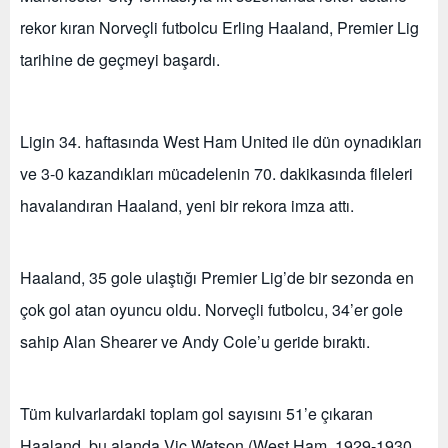
rekor kıran Norveçli futbolcu Erling Haaland, Premier Lig
tarihine de geçmeyi başardı.
Ligin 34. haftasında West Ham United ile dün oynadıkları
ve 3-0 kazandıkları mücadelenin 70. dakikasında fileleri
havalandıran Haaland, yeni bir rekora imza attı.
Haaland, 35 gole ulaştığı Premier Lig’de bir sezonda en
çok gol atan oyuncu oldu. Norveçli futbolcu, 34’er gole
sahip Alan Shearer ve Andy Cole’u geride bıraktı.
Tüm kulvarlardaki toplam gol sayısını 51’e çıkaran
Haaland, bu alanda Vic Watson (West Ham, 1929-1930