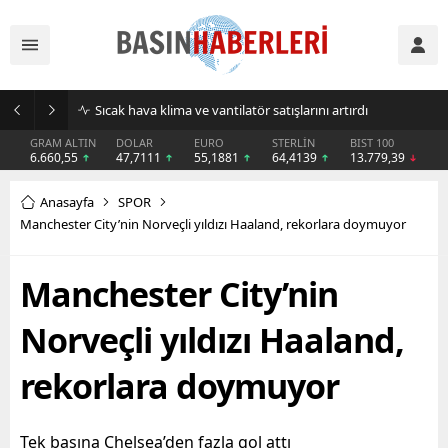
Sıcak hava klima ve vantilatör satışlarını artırdı
GRAM ALTIN
DOLAR
EURO
STERLİN
BIST 100
6.660,55
47,7111
55,1881
64,4139
13.779,39
Anasayfa
SPOR
Manchester City’nin Norveçli yıldızı Haaland, rekorlara doymuyor
Manchester City’nin
Norveçli yıldızı Haaland,
rekorlara doymuyor
Tek başına Chelsea’den fazla gol attı