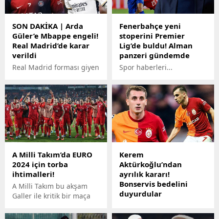
SON DAKİKA | Arda
Fenerbahçe yeni
Güler’e Mbappe engeli!
stoperini Premier
Real Madrid’de karar
Lig’de buldu! Alman
verildi
panzeri gündemde
Real Madrid forması giyen
Spor haberleri...
Arda Güler ilk 11'de şans
Fenerbahçe'de kurmaylar
bulmakta zorlanıyor.
ara transfer dönemi için
Kylian Mbappe'yi
çalışmalarını hızlandırdı.
kadrosuna katmaya
Sarı-lacivertlilerin
hazırlanan Real Madrid'in
gündemine bu
Arda Güler'le ilgili yeni
doğrultuda sürpriz bir
kararını kısa sürede
ismin geldiği öğrenildi.
vermesi bekleniyor.
A Milli Takım’da EURO
Kerem
2024 için torba
Aktürkoğlu’ndan
ihtimalleri!
ayrılık kararı!
Bonservis bedelini
A Milli Takım bu akşam
duyurdular
Galler ile kritik bir maça
çıkacak. Milliler EURO
Galatasaray'ın yıldız
2024'e gitmeyi garantilese
oyuncusu Kerem