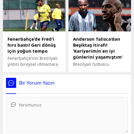
de hangi torbadan kuraya
Aktürkoğlu'nun yaz
katılacağı merak konusu
aylarında Galatasaray'dan
oldu.
ayrılmayı düşündüğü
ifade edildi. Alman basını
yıldız oyuncunun
bonservis bedelini de
Fenerbahçe’de Fred’i
Anderson Talisca’dan
duyurdu.
hırs bastı! Geri dönüş
Beşiktaş itirafı!
için yoğun tempo
‘Kariyerimin en iyi
günlerini yaşamıştım’
Fenerbahçe’nin Brezilyalı
yıldızı bireysel idmanlara
Brezilyalı futbolcu
başlarken, eski gücüne
Anderson Talisca,
geri dönmek için yoğun
ülkesinin basınına
tempoda çalıştığı
konuştu. Al Nassr'da
Bir Yorum Yazın
öğrenildi. Tecrübeli
forma giyen yıldız
futbolcu 19 Şubat’ta da
futbolcunun Beşiktaş'la
takım antrenmanlarına
ilgili sözleri dikkat çekti.
katılacak.