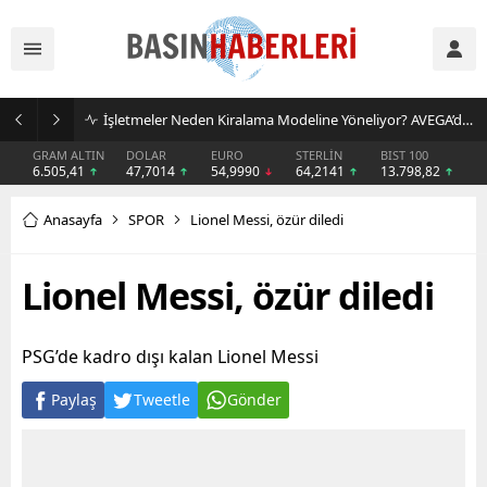
İşletmeler Neden Kiralama Modeline Yöneliyor? AVEGA’dan Esnek Temizlik Çözümü
GRAM ALTIN
DOLAR
EURO
STERLİN
BIST 100
6.505,41
47,7014
54,9990
64,2141
13.798,82
Anasayfa
SPOR
Lionel Messi, özür diledi
Lionel Messi, özür diledi
PSG’de kadro dışı kalan Lionel Messi
Paylaş
Tweetle
Gönder