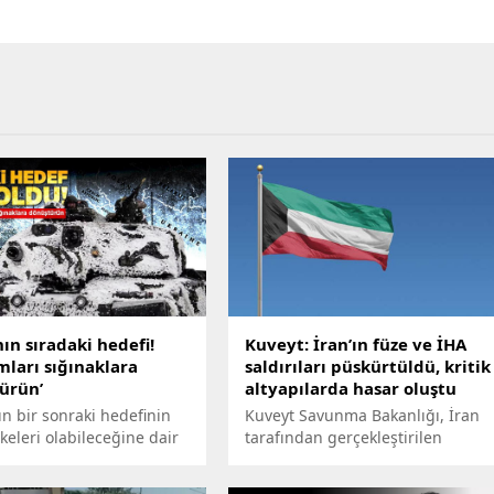
ın sıradaki hedefi!
Kuveyt: İran’ın füze ve İHA
mları sığınaklara
saldırıları püskürtüldü, kritik
ürün’
altyapılarda hasar oluştu
n bir sonraki hedefinin
Kuveyt Savunma Bakanlığı, İran
lkeleri olabileceğine dair
tarafından gerçekleştirilen
tırmanmaya devam
balistik füze ve insansız hava
, Letonya'nın başkenti
aracı (İHA) saldırılarının