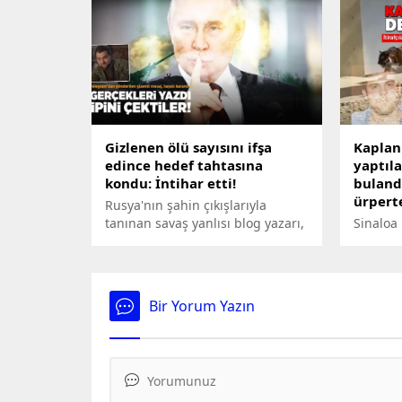
Son nefesini vereceği ölüm
Riga'nın
odasına götürüldüğünde infazı
çeken bi
tam sekiz kez damar yolu
'acil du
bulunamayınca başarısızlıkla
bodruml
sonuçlanandı. Af talep eden
çevirmel
mahkum, Her şey için pişmanım
dese de savcılık infazda kararlı.
Gizlenen ölü sayısını ifşa
Kaplan
edince hedef tahtasına
yaptıla
kondu: İntihar etti!
bulandı
ürpert
Rusya'nın şahin çıkışlarıyla
tanınan savaş yanlısı blog yazarı,
Sinaloa 
Kremlin'in Avdiivka zaferine
şöhretli
'gizlenen kayıp sayısı' hakkındaki
sadist y
paylaşımıyla gölge düşürdü.
tarafınd
Eleştiri oklarının doğrultulduğu
Tüyler ü
Bir Yorum Yazın
adam, kendisine paylaşımını
canlı ca
silmesi için baskı yapıldığını
önüne a
söyleyerek intihar etti.
sapkın i