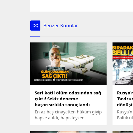
Benzer Konular
Seri katil ölüm odasından sağ
Rusya’n
çıktı! Sekiz deneme
‘Bodru
başarısızlıkla sonuçlandı
dönüşt
En az beş cinayetten hüküm giyip
Rusya'nı
hapse atıldı, hapisteyken
Baltık ü
mahkumlardan birini döverek
korku 
öldürünce cezası idama çevrildi.
ederken