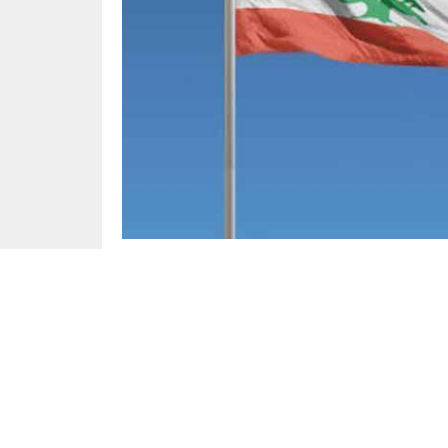
Lübnan Cumhurbaşkanı Avn’dan Müzaker
Lübnan Cumhurbaşkanı Joseph Avn, eski Ada
Özgürlük’ Vakfı heyetini kabul etti. Kabuld
vatandaşlar için güvenli bir yapı ve koruyu