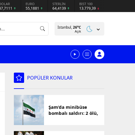
DOLAR
EURO
STERLİN
BIST 100
47,7111
55,1881
64,4139
13.779,39
İstanbul,
26
°C
Açık
POPÜLER KONULAR
Şam’da minibüse
bombalı saldırı: 2 ölü,
13 yaralı