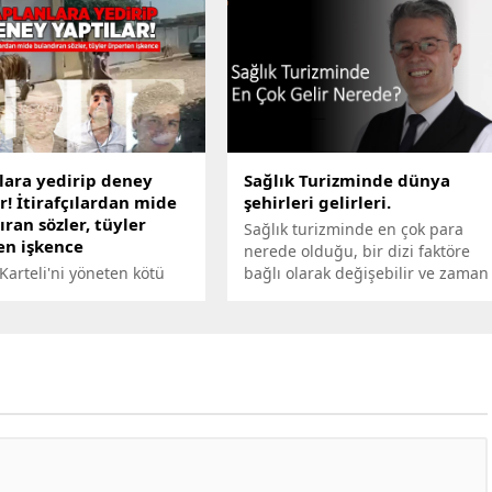
 Belediye Başkanı dikkat
engellendiğini, ancak hedef
r açıklama yaparak, halkı
alınan petrol, elektrik ve su
rumlara' karşı
tesislerinde çıkan yangınlara
arını sığınaklara
müdahale eden bazı itfaiye erleri
erini söyledi.
ile petrol çalışanlarının
yaralandığını bildirdi.
lara yedirip deney
Sağlık Turizminde dünya
r! İtirafçılardan mide
şehirleri gelirleri.
ran sözler, tüyler
Sağlık turizminde en çok para
en işkence
nerede olduğu, bir dizi faktöre
Karteli'ni yöneten kötü
bağlı olarak değişebilir ve zaman
 El Chapo'nun oğullarının
içinde değişebilir. Ancak, bazı
öntemleri itirafçı olanlar
bölgeler genellikle sağlık turizmi
an gün yüzüne çıkarıldı.
alanında daha fazla gelir elde
rperten sadist listede,
edebilir. İşte bu konuda bazı
nlı vahşi kaplanların
örnekler:
tılan düşmanlar ve
nsan deneyleri var.