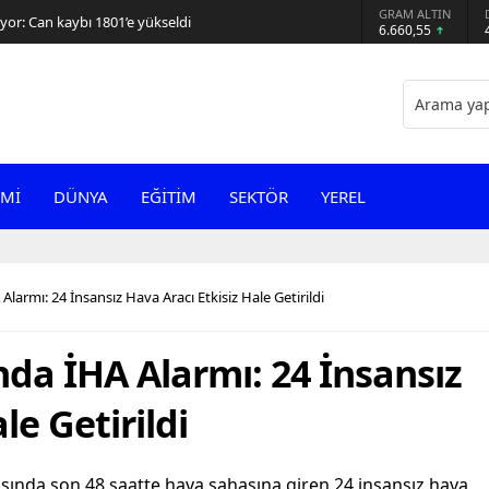
GRAM ALTIN
or: Can kaybı 1801’e yükseldi
6.660,55
Mİ
DÜNYA
EĞİTİM
SEKTÖR
YEREL
armı: 24 İnsansız Hava Aracı Etkisiz Hale Getirildi
da İHA Alarmı: 24 İnsansız
le Getirildi
rısında son 48 saatte hava sahasına giren 24 insansız hava