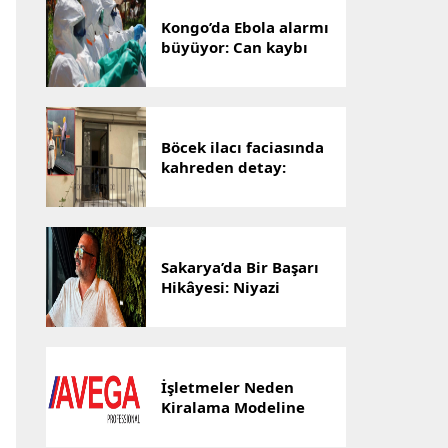
Kongo’da Ebola alarmı
büyüyor: Can kaybı
1801’e yükseldi
Böcek ilacı faciasında
kahreden detay:
Hayatını kaybeden
Yusuf Talha,
hastanenin ilk
bebeğiydi
Sakarya’da Bir Başarı
Hikâyesi: Niyazi
Cihan’ın Ticaret
Yolculuğu Markalara
Dönüştü
İşletmeler Neden
Kiralama Modeline
Yöneliyor? AVEGA’dan
Esnek Temizlik