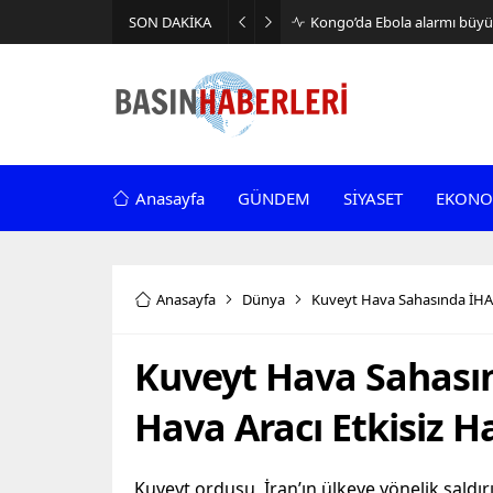
SON DAKİKA
Kongo’da Ebola alarmı büyüy
Anasayfa
GÜNDEM
SİYASET
EKONO
Anasayfa
Dünya
Kuveyt Hava Sahasında İHA Al
Kuveyt Hava Sahasın
Hava Aracı Etkisiz Ha
Kuveyt ordusu, İran’ın ülkeye yönelik saldı