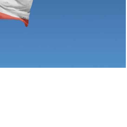
A
+
A
-
0
e Vurgusu: “Geri Adım Atmayacağız”
let Bakanı İbrahim Neccar başkanlığındaki ‘Kültür ve
e devletin temel görevine değinen Avn, devletin tüm
cu bir çatı olduğunu vurguladı.