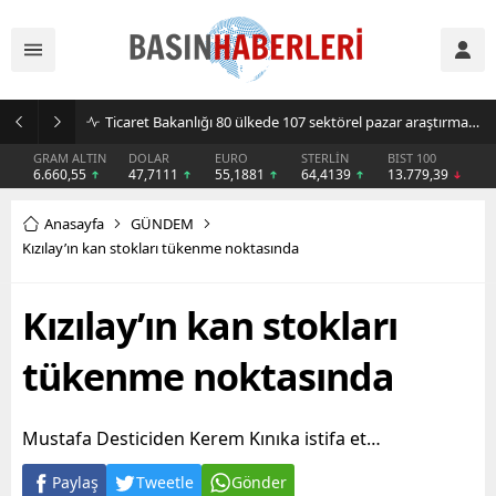
Ticaret Bakanlığı 80 ülkede 107 sektörel pazar araştırması hazırladı
GRAM ALTIN
DOLAR
EURO
STERLİN
BIST 100
6.660,55
47,7111
55,1881
64,4139
13.779,39
Anasayfa
GÜNDEM
Kızılay’ın kan stokları tükenme noktasında
Kızılay’ın kan stokları
tükenme noktasında
Mustafa Desticiden Kerem Kınıka istifa et…
Paylaş
Tweetle
Gönder