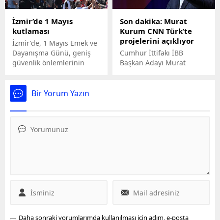
bırakıldı. İşte olayın
kardeşlerin cenazeleri
detayları...
kılınan cenaze namazının
İzmir’de 1 Mayıs
Son dakika: Murat
ardından gözyaşları içinde
kutlaması
Kurum CNN Türk’te
toprağa verildi.
projelerini açıklıyor
İzmir'de, 1 Mayıs Emek ve
Dayanışma Günü, geniş
Cumhur İttifakı İBB
güvenlik önlemlerinin
Başkan Adayı Murat
alındığı Gündoğdu
Kurum CNN Türk'te Ahmet
Meydanı'nda kutlandı.
Hakan ile Tarafsız Bölge
programında projelerini
Bir Yorum Yazın
açıklıyor.
Daha sonraki yorumlarımda kullanılması için adım, e-posta