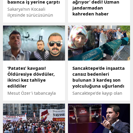
basınca iş yerine çarptı
ağrıyor’ dedi! Uzman
jandarmadan
Sakarya’nın Kocaali
kahreden haber
ilçesinde sürücüsünün
manevra yaparken fren
Antalya’da koruma
yerine gaza bastığı
bölüğünde görevli 43
otomobil, iş yerine çarptı.
yaşındaki uzman
Hasar gören iş yerinin
jandarma Gökhan
çalışanları, büyük korku
Kam'dan (43), evinde ölü
yaşadı.
bulundu. Kam, birkaç gün
önce arkadaşlarına ‘kalbim
ağrıyor’ dediği öğrenildi.
‘Patates’ kavgası!
Sancaktepe’de inşaatta
Öldüresiye dövdüler,
cansız bedenleri
ikinci kez tahliye
bulunan 3 kardeş son
edildiler
yolculuğuna uğurlandı
Mesut Özer'i tabancayla
Sancaktepe'de kayıp olan
sırtından yaraladıktan
3 çocuğun cansız bedeni
sonra darbeden, Ruşen
inşaatın su dolu
Yıldız ve İsmail Akın
temelinde bulundu. 7
3'üncü kez çıktıkları hakim
yaşındaki Berat, 9
karşısında, ikinci kez
yaşındaki Baran ve 11
tahliye kararıyla serbest
yaşındaki Batuhan Sağın