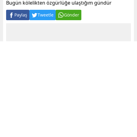
Bugün kölelikten özgürlüğe ulaştığım gündür
Paylaş
Tweetle
Gönder
A
+
A
-
0
AK Parti Mardin Milletvekili Şeymus Dinçel, partisi
tarafından milletvekili adayı gösterilmeyince
Bugün