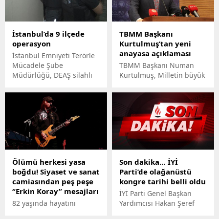
(37) için istenen ceza belli
kenetlenmesi bekleniyor.
olurken mahkemedeki
ifadeler de ortaya çıktı.
İstanbul’da 9 ilçede
TBMM Başkanı
operasyon
Kurtulmuş’tan yeni
anayasa açıklaması
İstanbul Emniyeti Terörle
Mücadele Şube
TBMM Başkanı Numan
Müdürlüğü, DEAŞ silahlı
Kurtulmuş, Milletin büyük
terör örgütünün
çoğunluğunun 'Evet bu
İstanbul'daki
oldu, içimizde sindi'
bağlantılarının tespit
dediği yeni bir anayasayı
edilmesi için çalışma
inşallah bu millete birlikte
başlattı.
kazandıracağız. dedi.
Ölümü herkesi yasa
Son dakika… İYİ
boğdu! Siyaset ve sanat
Parti’de olağanüstü
camiasından peş peşe
kongre tarihi belli oldu
“Erkin Koray” mesajları
İYİ Parti Genel Başkan
82 yaşında hayatını
Yardımcısı Hakan Şeref
kaybeden Anadolu Rock
Olgun, İYİ Parti’nin