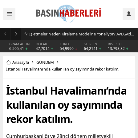
İşletmeler Neden Kiralama Modeline Yöneliyor? AVEGA’dan Esnek Temizlik Çözümü
GRAM ALTIN
DOLAR
EURO
STERLİN
BIST 100
6.505,41
47,7014
54,9990
64,2141
13.798,82
Anasayfa
GÜNDEM
İstanbul Havalimanı’nda kullanılan oy sayımında rekor katılım.
İstanbul Havalimanı’nda
kullanılan oy sayımında
rekor katılım.
Cumhurbaşkanlığı ve 28nci dönem milletvekili