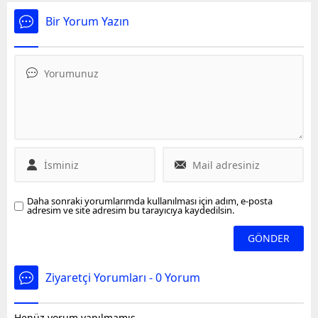
müziğinin efsane ismi
olağanüstü kongresinin
Erkin Korayın ölümü sanat
27 Nisan 2024 Cumartesi
Bir Yorum Yazın
dünyasını yasa boğdu.
günü gerçekleştirileceğini
Siyasiler ve ünlü isimler
açıkladı.
sosyal medyadan peş
peşe taziye mesajları
yayımladı.
Daha sonraki yorumlarımda kullanılması için adım, e-posta
adresim ve site adresim bu tarayıcıya kaydedilsin.
Ziyaretçi Yorumları - 0 Yorum
Henüz yorum yapılmamış.