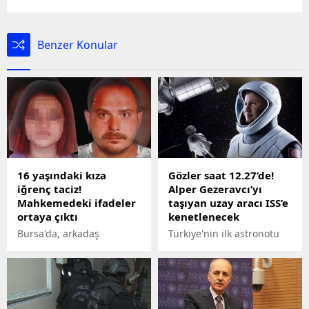
Benzer Konular
16 yaşındaki kıza
Gözler saat 12.27’de!
iğrenç taciz!
Alper Gezeravcı’yı
Mahkemedeki ifadeler
taşıyan uzay aracı ISS’e
ortaya çıktı
kenetlenecek
Bursa'da, arkadaş
Türkiye'nin ilk astronotu
grubuyla alkol aldıktan
Alper Gezeravcı'yı da
sonra gittikleri evde C.Ç.
taşıyan uzay aracının
(16) adlı kıza cinsel
bugün saat 12.27'de
istismarda bulunduğu
Uluslararası Uzay
iddia edilen İlker Sertel
İstasyonu'na (ISS)