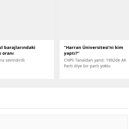
ağını söyledi.
gerçekleştiren şirketin içki satışı
yapılmayacağı şeklinde teminat
verdiğini söyleyen belediye,
üzgün olduklarını belirterek,
"Organizasyon, Konak
Kaymakamlığı ve emniyetten de
izinlidir. Organizasyonun
belediyemizle ilgisi yoktur.
l barajlarındaki
“Harran Üniversitesi’ni kim
Kiralama şartlarına uymadığı
k oranı
yaptı?”
gerekçesiyle tutanak
ra sevindirdi
CHPli Tanaldan yanıt: 1992de AK
düzenlenmiş, şirketin teminatı...
Parti diye bir parti yoktu