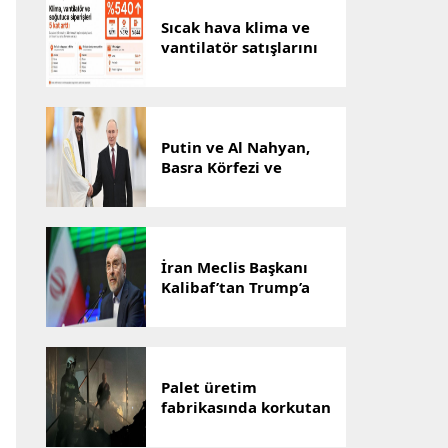
Sıcak hava klima ve
vantilatör satışlarını
artırdı
Putin ve Al Nahyan,
Basra Körfezi ve
Ukrayna’yı görüştü
İran Meclis Başkanı
Kalibaf’tan Trump’a
“tiyatro diplomasisi”
tepkisi
Palet üretim
fabrikasında korkutan
yangın: Can kaybı yok