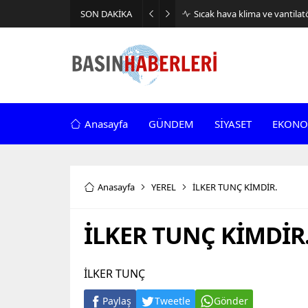
SON DAKİKA
Sıcak hava klima ve vantilatör
Anasayfa
GÜNDEM
SİYASET
EKONO
Anasayfa
YEREL
İLKER TUNÇ KİMDİR.
İLKER TUNÇ KİMDİR
İLKER TUNÇ
Paylaş
Tweetle
Gönder