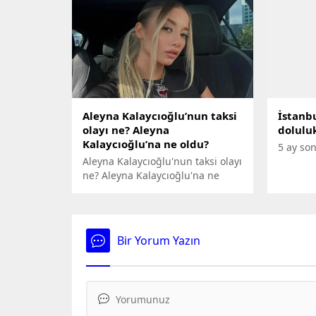
(59) ölümüne ilişkin 1'i doktor
olmayac
Ö.Ö.'nün (60) de aralarında
olduğu 6 kişi hakkında, 'Bilinçli
taksirle ölüme neden olma' ve
'Suçluyu kayırma' suçlarından
hapis cezalarına çarptırılmaları
istemiyle dava açıldı.
Aleyna Kalaycıoğlu’nun taksi
İstanbu
olayı ne? Aleyna
dolulu
Kalaycıoğlu’na ne oldu?
5 ay son
Aleyna Kalaycıoğlu'nun taksi olayı
ne? Aleyna Kalaycıoğlu'na ne
oldu?
Bir Yorum Yazın