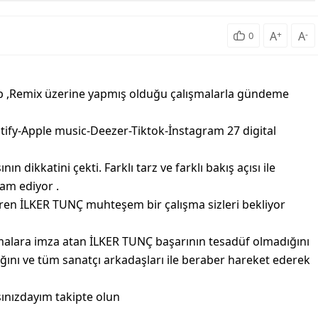
A
+
A
-
0
p ,Remix üzerine yapmış olduğu çalışmalarla gündeme
ify-Apple music-Deezer-Tiktok-İnstagram 27 digital
n dikkatini çekti. Farklı tarz ve farklı bakış açısı ile
am ediyor .
veren İLKER TUNÇ muhteşem bir çalışma sizleri bekliyor
şmalara imza atan İLKER TUNÇ başarının tesadüf olmadığını
ını ve tüm sanatçı arkadaşları ile beraber hareket ederek
rşınızdayım takipte olun