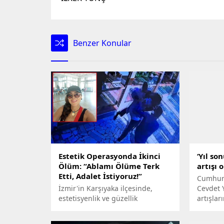
Benzer Konular
Estetik Operasyonda İkinci
‘Yıl so
Ölüm: “Ablamı Ölüme Terk
artışı 
Etti, Adalet İstiyoruz!”
Cumhurb
İzmir'in Karşıyaka ilçesinde,
Cevdet 
estetisyenlik ve güzellik
artışla
uzmanlığı kurs yerinde kalça
deprem 
dolgusu yaptıran Melike Çiftçi'nin
sonuna k