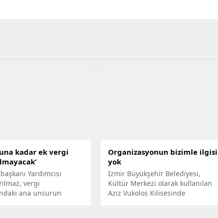
nuna kadar ek vergi
Organizasyonun bizimle ilgisi
olmayacak’
yok
aşkanı Yardımcısı
İzmir Büyükşehir Belediyesi,
Yılmaz, vergi
Kültür Merkezi olarak kullanılan
rındaki ana unsurun
Aziz Vukolos Kilisesinde
olduğunu belirtirken, yıl
düzenlenen alkollü parti ile ilgili
adar ek bir vergi artışı
açıklama yaptı. Organizasyonu