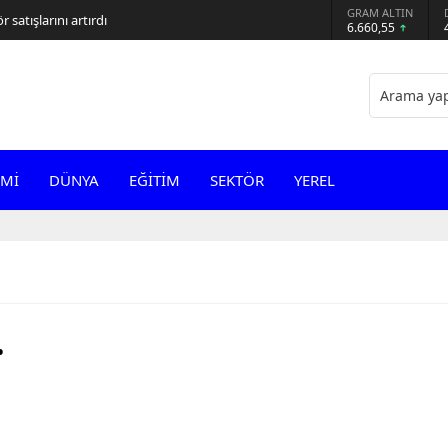
GRAM ALTIN
 satışlarını artırdı
6.660,55
Mİ
DÜNYA
EĞİTİM
SEKTÖR
YEREL
.