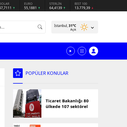
DOLAR
EURO
STERLİN
BIST 100
47,7111
55,1881
64,4139
13.779,39
İstanbul,
31
°C
Açık
POPÜLER KONULAR
Ticaret Bakanlığı 80
ülkede 107 sektörel
pazar araştırması
hazırladı