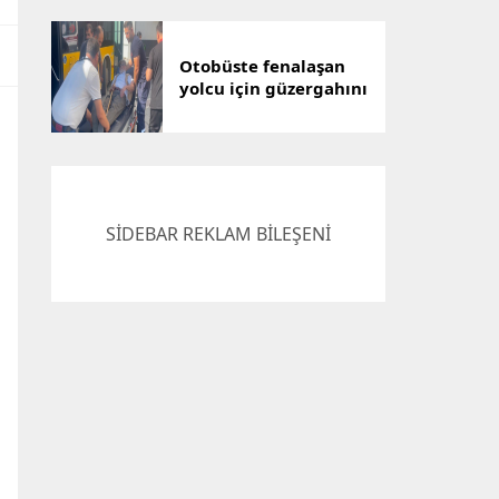
Otobüste fenalaşan
yolcu için güzergahını
değiştirdi, hastaneye
yetiştirdi
SİDEBAR REKLAM BİLEŞENİ