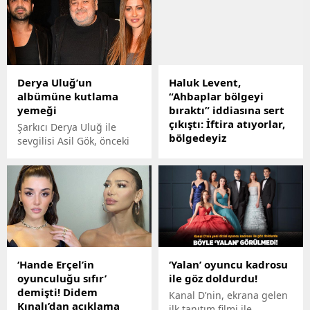
Derya Uluğ’un
Haluk Levent,
albümüne kutlama
“Ahbaplar bölgeyi
yemeği
bıraktı” iddiasına sert
çıkıştı: İftira atıyorlar,
Şarkıcı Derya Uluğ ile
bölgedeyiz
sevgilisi Asil Gök, önceki
gece Bebek'te bir
Aylardır kurucusu olduğu
balıkçıda yemekteydi.
Ahbap derneği ile afet
Ünlü çift, 2023'te dijital
bölgelerinde
platformlarda çok
yardımlarında devam
dinlenen 'Nefes'
eden Haluk Levent, sosyal
albümünün kutlamasını
medyada yapılan
yapımcı Samsun Demir'le
"Ahbaplar bölgeyi bıraktı"
birlikte yemekte kutladı.
iddiasını yalanlayarak
‘Hande Erçel’in
‘Yalan’ oyuncu kadrosu
"Sevkiyatlarımız her gün
oyunculuğu sıfır’
ile göz doldurdu!
sürüyor, bölgedeyiz" dedi.
demişti! Didem
Kanal D’nin, ekrana gelen
Kınalı’dan açıklama
ilk tanıtım filmi ile