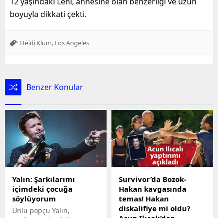
12 yaşındaki Leni, annesine olan benzerliği ve uzun
boyuyla dikkati çekti.
,
Heidi Klum
Los Angeles
Benzer Konular
Yalın: Şarkılarımı
Survivor’da Bozok-
içimdeki çocuğa
Hakan kavgasında
söylüyorum
temas! Hakan
diskalifiye mi oldu?
Ünlü popçu Yalın,