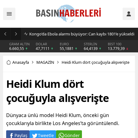
Kongo’da Ebola alarmı büyüyor: Can kaybı 1801’e yükseldi
GRAM ALTIN
DOLAR
EURO
STERLİN
BIST 100
6.660,55
47,7111
55,1881
64,4139
13.779,39
Anasayfa
MAGAZİN
Heidi Klum dört çocuğuyla alışverişte
Heidi Klum dört
çocuğuyla alışverişte
Dünyaca ünlü model Heidi Klum, önceki gün
çocuklarıyla birlikte Los Angeles’ta görüntülendi.
Paylaş
Tweetle
Gönder