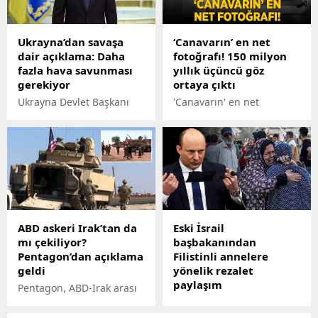
planın olmayışı tepkiye yol
açıyor.
Ukrayna’dan savaşa
‘Canavarın’ en net
dair açıklama: Daha
fotoğrafı! 150 milyon
fazla hava savunması
yıllık üçüncü göz
gerekiyor
ortaya çıktı
Ukrayna Devlet Başkanı
'Canavarın' en net
Vladimir Zelenskiy,
fotoğrafı! 150 milyon yıllık
başkent Kiev’de
üçüncü göz ortaya çıktı
düzenlenen Uluslararası
Gıda Güvenliği
Zirvesi'nde, Rusya ile
devam eden savaşta
ülkesinin daha fazla hava
savunmasına ihtiyacı
ABD askeri Irak’tan da
Eski İsrail
olduğunu kaydetti.
mı çekiliyor?
başbakanından
Pentagon’dan açıklama
Filistinli annelere
geldi
yönelik rezalet
paylaşım
Pentagon, ABD-Irak arası
kalıcı ortaklığa geçişi
Eski İsrail Başbakanı
görüşecek. CNN Türk
Naftali Bennet, sosyal