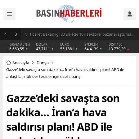
Sıcak hava klima ve vantilatör satışlarını artırdı
GRAM ALTIN
DOLAR
EURO
STERLİN
BIST 100
6.660,55
47,7111
55,1881
64,4139
13.779,39
Anasayfa
Dünya
Gazze’deki savaşta son dakika… İran’a hava saldırısı planı! ABD ile
anlaştılar, nükleer tesisler için özel sipariş
Gazze’deki savaşta son
dakika… İran’a hava
saldırısı planı! ABD ile