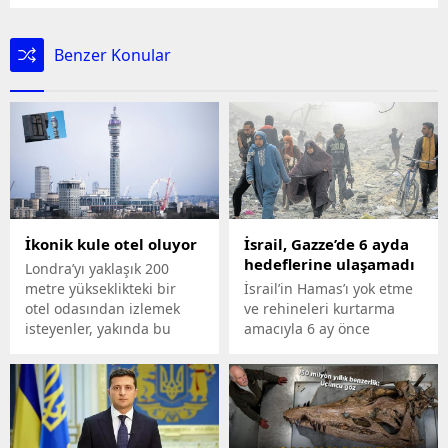
Benzer Konular
İkonik kule otel oluyor
İsrail, Gazze’de 6 ayda
hedeflerine ulaşamadı
Londra’yı yaklaşık 200
metre yükseklikteki bir
İsrail’in Hamas’ı yok etme
otel odasından izlemek
ve rehineleri kurtarma
isteyenler, yakında bu
amacıyla 6 ay önce
hayallerine kavuşacak.
başladığı savaşta bu iki
hedefi de
gerçekleştirememesi
dikkat çekerken, savaşın
sonuna dair açık bir