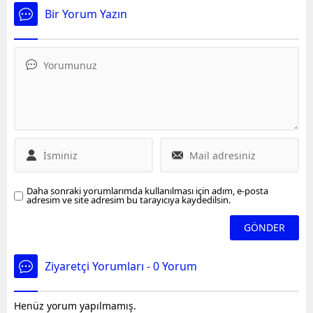
Washington Temsilcisi
medya hesabından
Bir Yorum Yazın
Yunus Paksoy son durumu
Filistinli annelere yönelik
aktardı.
nefret söyleminde
bulundu.
Daha sonraki yorumlarımda kullanılması için adım, e-posta
adresim ve site adresim bu tarayıcıya kaydedilsin.
Ziyaretçi Yorumları - 0 Yorum
Henüz yorum yapılmamış.