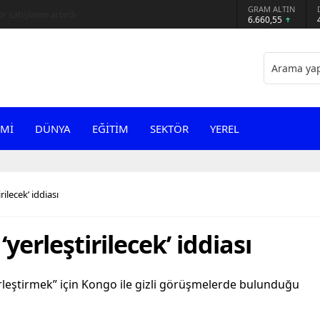
GRAM ALTIN
 satışlarını artırdı
6.660,55
Mİ
DÜNYA
EĞİTİM
SEKTÖR
YEREL
rilecek’ iddiası
‘yerleştirilecek’ iddiası
i “yerleştirmek” için Kongo ile gizli görüşmelerde bulunduğu