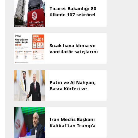
Giderilmelidir”
Ticaret Bakanlığı 80
ülkede 107 sektörel
pazar araştırması
hazırladı
Sıcak hava klima ve
vantilatör satışlarını
artırdı
Putin ve Al Nahyan,
Basra Körfezi ve
Ukrayna’yı görüştü
İran Meclis Başkanı
Kalibaf’tan Trump’a
“tiyatro diplomasisi”
tepkisi