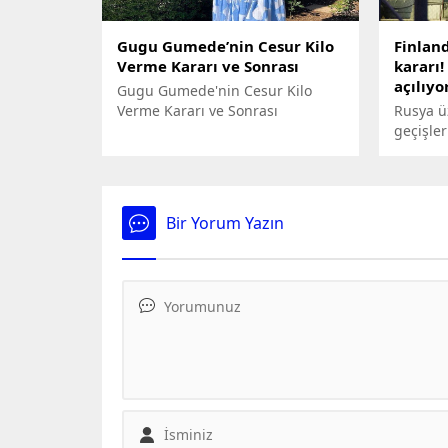
Gugu Gumede’nin Cesur Kilo
Finland
Verme Kararı ve Sonrası
kararı!
açılıyo
Gugu Gumede'nin Cesur Kilo
Verme Kararı ve Sonrası
Rusya ü
geçişler
sınır ka
Finlandi
kapısın
aldığını
Bir Yorum Yazın