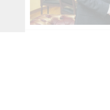
MEHTAP GÖKDEMİR –
CHP Genel Başkanı Öz
yapamayacaklarını değerlendirdi. Karşılıklı niy
önümüzdeki günlerde tekrar bir araya gele
İnce, Genel Merkez’e gelişinde bir basın m
Var mı böyle bir ihtimal?” sorusuna, “Sayın
ziyaretinde bulunmaya geldim. O kadar” yan
iki lider ortak açıklama yaptı. İnce’ye nazi
meselelerini konuştuk. Önümüzdeki süreç i
birliğine vardık” dedi. İnce de, “Sayın Gene