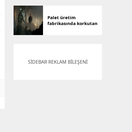
Palet üretim
fabrikasında korkutan
yangın: Can kaybı yok
SİDEBAR REKLAM BİLEŞENİ