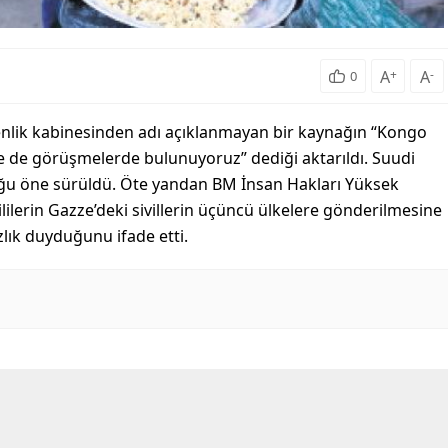
A
+
A
-
0
enlik kabinesinden adı açıklanmayan bir kaynağın “Kongo
le de görüşmelerde bulunuyoruz” dediği aktarıldı. Suudi
uğu öne sürüldü. Öte yandan BM İnsan Hakları Yüksek
kililerin Gazze’deki sivillerin üçüncü ülkelere gönderilmesine
zlık duyduğunu ifade etti.