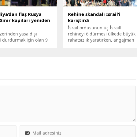
iya’dan flaş Rusya
Rehine skandalı İsrail’i
 Sınır kapıları yeniden
karıştırdı
r
İsrail ordusunun üç İsrailli
zerinden yasa dışı
rehineyi öldürmesi ülkede büyük
i durdurmak için olan 9
rahatsızlık yaratırken, angajman
pısından 8’ini kapatan
kurallarına karşı yapılan bu
ya, kısa süreliğine 2 sınır
hareket tartışmaya neden oldu.
ı yeniden açma kararı
İsrailli askerin beyaz bayrak
 açıkladı.
taşıyan rehineleri vurması,
ordunun durumunu bir kez daha
sorgulattı.