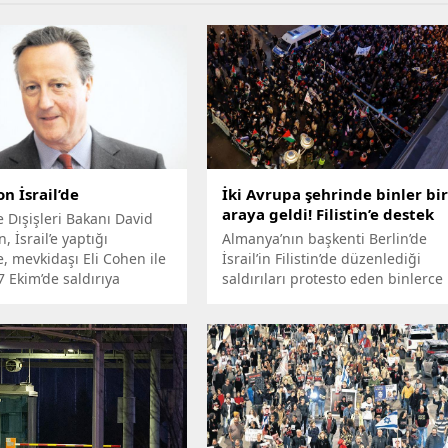
n İsrail’de
İki Avrupa şehrinde binler bi
araya geldi! Filistin’e destek
e Dışişleri Bakanı David
 İsrail’e yaptığı
Almanya’nın başkenti Berlin’de
e, mevkidaşı Eli Cohen ile
İsrail’in Filistin’de düzenlediği
 7 Ekim’de saldırıya
saldırıları protesto eden binlerce
köyleri gezdi.
Filistin destekçisi yürüyüş
düzenledi.