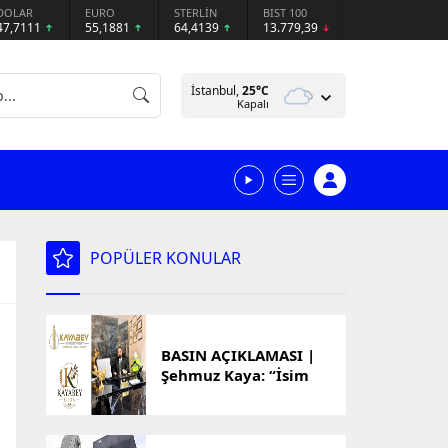
DOLAR
EURO
STERLİN
BIST 100
47,7111
55,1881
64,4139
13.779,39
İstanbul,
25
°C
Kapalı
POPÜLER KONULAR
BASIN AÇIKLAMASI |
Şehmuz Kaya: “İsim
Benzerliği Nedeniyle
Oluşan Yanlış
Anlamalar