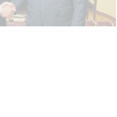
A
+
A
-
0
gür Özel ile İnce, yerel seçimde iş birliği yapıp
et beyanları ile iş birliğine kapıları aralayan iki lider,
cek.
ensubunun, “İzmir adayı olacağınız konuşuluyor kulislerde.
 Genel Başkan’a kurultaydan sonra hayırlı uğurlu olsun
ıtını verdi. Yaklaşık bir saat süren görüşmenin ardından
k ziyareti için teşekkür eden Özel, “Memleket
çin de diyalog ve temas halinde olmak noktasında fikir
l Başkan’a, CHP amiral gemisidir, muhalefetteki en güçlü