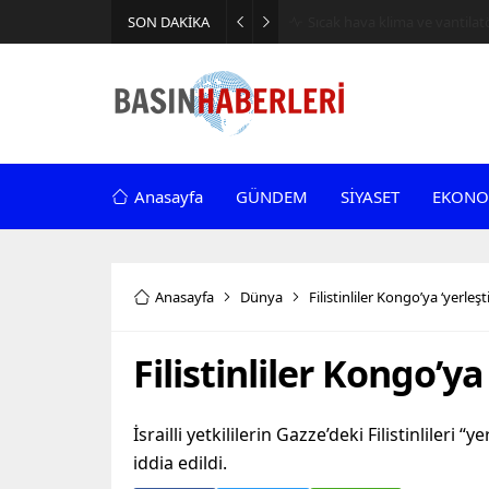
SON DAKİKA
Sıcak hava klima ve vantilatör
Anasayfa
GÜNDEM
SİYASET
EKONO
Anasayfa
Dünya
Filistinliler Kongo’ya ‘yerleşti
Filistinliler Kongo’ya 
İsrailli yetkililerin Gazze’deki Filistinliler
iddia edildi.