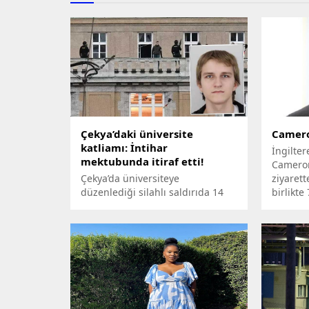
Çekya’daki üniversite
Camero
katliamı: İntihar
İngilter
mektubunda itiraf etti!
Cameron,
Çekya’da üniversiteye
ziyarett
düzenlediği silahlı saldırıda 14
birlikte
kişinin ölümüne yol açan David
uğrayan 
Kozak, yazdığı intihar
mektubunda bir bebeği ve
babasını da öldürdüğünü itiraf
etti.