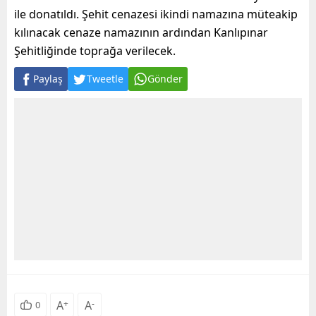
ile donatıldı. Şehit cenazesi ikindi namazına müteakip
kılınacak cenaze namazının ardından Kanlıpınar
Şehitliğinde toprağa verilecek.
Paylaş
Tweetle
Gönder
A
+
A
-
0