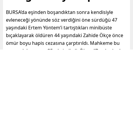
BURSA’da eşinden boşandıktan sonra kendisiyle
evleneceği yönünde söz verdiğini öne sürdüğü 47
yaşındaki Ertem Yöntem’i tartıştıkları minibüste
bıçaklayarak öldüren 44 yaşındaki Zahide Ökçe önce
ömür boyu hapis cezasına çarptırıldı. Mahkeme bu
cezayı daha sonra 25 yıla indirdi. Ökçe, “Ben bu kadar
cezayı hak etmedim” diyerek ağladı.
Paylaş
Tweetle
Gönder