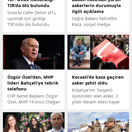
TIR’da ölü bulundu
askerlerin durumuyla
ilgili açıklama
Sivas’ta Cafer Demir (61),
uyumak için girdiği
Sağlık Bakanı Fahrettin
TIR'ında ölü bulundu.
Koca, sosyal medya
Polis olayla ilgili
hesabından yaptığı
soruşturma başlattı.
açıklamada Yaralanan on
beş kahraman
askerimizden uçak
ambulansla Ankara’ya
getirilip, Gülhane Eğitim
ve Araştırma
Hastanesinde tedavi altına
Özgür Özel’den, MHP
Kocaeli’de kaza geçiren
alınan altı kardeşimizi
lideri Bahçeli’ye tebrik
asker şehit oldu
ziyaret ettim. Hamdolsun,
telefonu
genel sağlık durumları iyi.
Kütahya'nın Tavşanlı
ifaderi yer aldı.
CHP Genel Başkanı Özgür
ilçesinden olan asker, 2
Özel, MHP 14'üncü Olağan
yıldır devam eden hayat
Büyük Kongresi'nde
mücadelesini kaybederek
yeniden Genel Başkan
şehit oldu.
seçilen Devlet Bahçeli'yi
telefonla arayarak tebrik
etti.