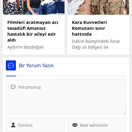
Filmleri aratmayan acı
Kara Kuvvetleri
tesadüf! Amansız
Komutanı sınır
hastalık bir aileyi esir
hattında
aldı
Irak'ın kuzeyindeki Zinar
Aydın’ın Bozdoğan
Dağı üs bölgesi ile
ilçesinde lösemi hastası
Şırnak'taki
babasını üç yıl önce
komutanlıklarda bulunan
Dünya Kanser Günü’nde
Kara Kuvvetleri Komutanı
Bir Yorum Yazın
kaybeden Esra Çelen, aynı
Orgeneral Selçuk
hastalığa yenik düşerek
Bayraktaroğlu inceleme ve
hayatını kaybetti. Genç
denetlemeler
kızın aynı hastalıkla
gerçekleştirdi.
mücadele eden ablası
Ebru Çelen'in ise yapılan
ilik naklinin ardından
sağlığına kavuştuğu
öğrenildi.