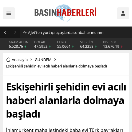
AJet’ten yurt içi uçuşlarda sonbahar indirimi
GRAM ALTIN
DOLAR
EURO
STERLİN
BIST 100
6.528,76
47,5952
55,0664
64,2258
13.676,19
Anasayfa
GÜNDEM
Eskişehirli şehidin evi acılı haberi alanlarla dolmaya başladı
Eskişehirli şehidin evi acılı
haberi alanlarla dolmaya
başladı
İhlamurkent mahallesindeki baba evi Türk bayrakları