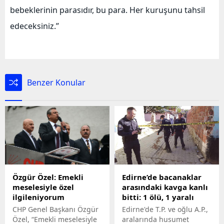
bebeklerinin parasıdır, bu para. Her kuruşunu tahsil
edeceksiniz.”
Benzer Konular
Özgür Özel: Emekli
Edirne’de bacanaklar
meselesiyle özel
arasındaki kavga kanlı
ilgileniyorum
bitti: 1 ölü, 1 yaralı
CHP Genel Başkanı Özgür
Edirne'de T.P. ve oğlu A.P.,
Özel, “Emekli meselesiyle
aralarında husumet