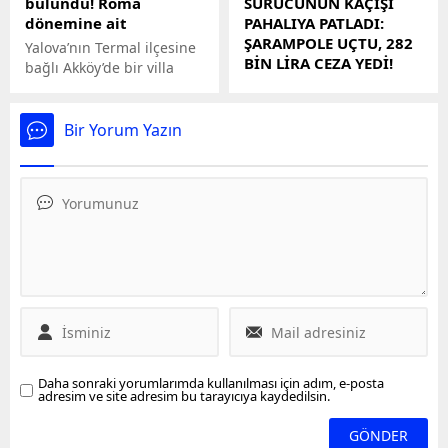
bulundu! Roma
SÜRÜCÜNÜN KAÇIŞI
dönemine ait
PAHALIYA PATLADI:
ŞARAMPOLE UÇTU, 282
Yalova’nın Termal ilçesine
BİN LİRA CEZA YEDİ!
bağlı Akköy’de bir villa
inşaatı kazısında Roma
Kütahya'da polisin
dönemine ait küp mezar
ihtarına uymayıp kaçarken
bulundu.
kaza yapan otomobilin 16
Bir Yorum Yazın
yaşındaki sürücüsü A.Ö. ve
araç sahibine toplam 282
bin lira idari para cezası
uygulandı.
Daha sonraki yorumlarımda kullanılması için adım, e-posta
adresim ve site adresim bu tarayıcıya kaydedilsin.