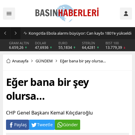
Kongo’da Ebola alarmı büyüyor: Can kaybı 1801’e yükseldi
GRAM ALTIN
DOLAR
EURO
STERLİN
BIST 100
6.659,26
47,6936
55,1834
64,4281
13.779,39
Anasayfa
GÜNDEM
Eğer bana bir şey olursa…
Eğer bana bir şey
olursa…
CHP Genel Başkanı Kemal Kılıçdaroğlu
Paylaş
Tweetle
Gönder