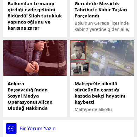
Balkondan tırmanıp
Gerede’de Mezarlık
girdiği evde gelinini
Tahribatı: Kabir Taşları
öldürdü! Silah tutukluk
Parçalandı
yapınca oğlunu ve
Bolu'nun Gerede ilçesinde
karısına zarar
kabir ziyaretine giden aile,
veremedi
iki yakınının mezar
Karabükte cezaevinden
taşlarının parçalandığını
çıkan Tarık Çimen,
gördü. Şikayet üzerine
balkondan tırmanarak
jandarma ekipleri, iki
girdiği evde gelinini
mezara zarar veren
silahla başından vurarak
şüpheli ya şüphelilerin
öldürdü. Çimen, oğlunu
yakalanması için çalışma
ve karısını öldürmek
başlattı.
Ankara
Maltepe’de alkollü
isterken tabanca tutukluk
Başsavcılığı’ndan
sürücünün çarptığı
yapınca kaçtı. Kısa sürede
Sosyal Medya
kazada bekçi hayatını
yakalanan Çimen,
Operasyonu! Alican
kaybetti
kendisine iftira atıldığı
Uludağ Hakkında
için hapse düştüğünü ve
Maltepe'de alkollü
Gözaltı Kararı
onları öldürmek amacıyla
kullandığı otomobille çarşı
eve girdiğini itiraf etti.
Ankara Cumhuriyet
ve mahalle bekçisi
Başsavcılığı, sanal
Mustafa
Bir Yorum Yazın
medyada yaptığı
Karamehmetoğlu'na