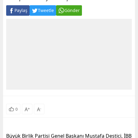
Paylaş
Tweetle
Gönder
A
+
A
-
0
Büyük Birlik Partisi Genel Başkanı Mustafa Destici, İBB