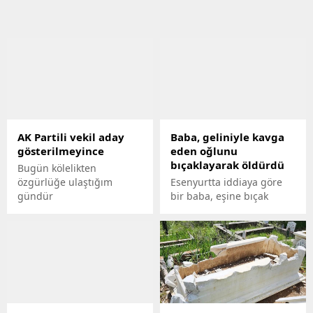
AK Partili vekil aday
Baba, geliniyle kavga
gösterilmeyince
eden oğlunu
bıçaklayarak öldürdü
Bugün kölelikten
özgürlüğe ulaştığım
Esenyurtta iddiaya göre
gündür
bir baba, eşine bıçak
çeken oğlunu bıçaklayarak
öldürdü. Olay sonrası
teslim olan şüpheli baba,
polis ekipleri tarafından
gözaltına alındı. Evlat acısı
yaşayan anne ise sinir
krizi geçirdi.