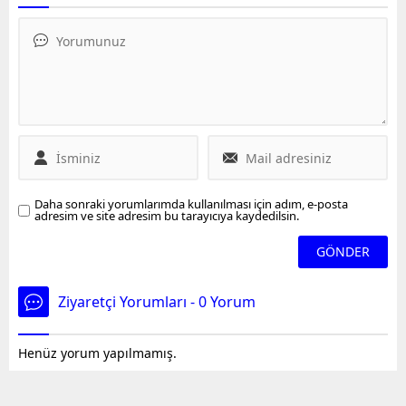
paylaşımlar nedeniyle
çarparak ölümüne neden
‘halkı kin ve düşmanlığa
olan ve 'bilinçli taksirle
tahrik veya aşağılama’ ile
ölüme neden olma'
‘halkı yanıltıcı bilgiyi
suçundan 9 yıla kadar
alenen yayma’ suçlarını
hapis cezası talep edilen
oluşturduğu gerekçesiyle
sanık Cihan Bulut ilk kez
hakkında soruşturma
hakim karşısına çıktı.
başlatılan Alican
Mahkeme, sanığın
Uludağ'ın gözaltına
eyleminin 'olası kast'
alındığını açıkladı.
kapsamında
değerlendirilebileceğini
Daha sonraki yorumlarımda kullanılması için adım, e-posta
belirterek görevsizlik
adresim ve site adresim bu tarayıcıya kaydedilsin.
kararı verdi. Dosya Ağır
Ceza...
Ziyaretçi Yorumları - 0 Yorum
Henüz yorum yapılmamış.