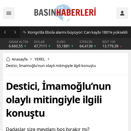
Kongo’da Ebola alarmı büyüyor: Can kaybı 1801’e yükseldi
GRAM ALTIN
DOLAR
EURO
STERLİN
BIST 100
6.660,55
47,7111
55,1881
64,4139
13.779,39
Anasayfa
YEREL
Destici, İmamoğlu’nun olaylı mitingiyle ilgili konuştu
Destici, İmamoğlu’nun
olaylı mitingiyle ilgili
konuştu
Dadaşlar size meydanı boş bırakır mı?