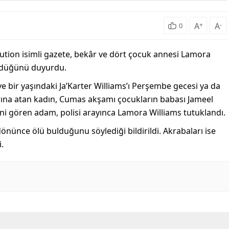
A
+
A
-
0
ution isimli gazete, bekâr ve dört çocuk annesi Lamora
ürdüğünü duyurdu.
ve bir yaşındaki Ja’Karter Williams’ı Perşembe gecesi ya da
ırına atan kadın, Cumas akşamı çocukların babası Jameel
ini gören adam, polisi arayınca Lamora Williams tutuklandı.
 dönünce ölü bulduğunu söylediği bildirildi. Akrabaları ise
i.