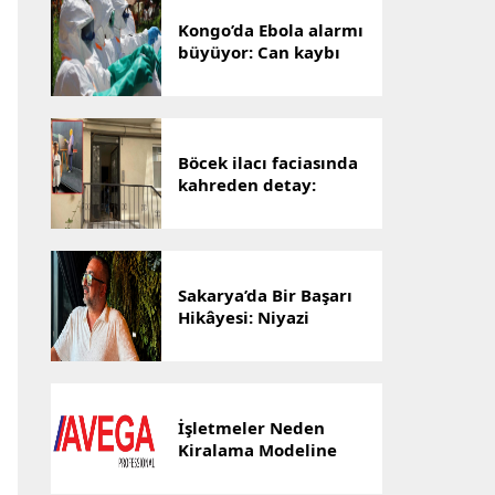
Kongo’da Ebola alarmı
büyüyor: Can kaybı
1801’e yükseldi
Böcek ilacı faciasında
kahreden detay:
Hayatını kaybeden
Yusuf Talha,
hastanenin ilk
bebeğiydi
Sakarya’da Bir Başarı
Hikâyesi: Niyazi
Cihan’ın Ticaret
Yolculuğu Markalara
Dönüştü
İşletmeler Neden
Kiralama Modeline
Yöneliyor? AVEGA’dan
Esnek Temizlik