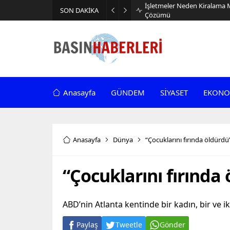
İşletmeler Neden Kiralama 
SON DAKİKA
Çözümü
Anasayfa
GÜNDEM
SİYASET
EKONO
Anasayfa
Dünya
“Çocuklarını fırında öldürdü
“Çocuklarını fırında
ABD’nin Atlanta kentinde bir kadın, bir ve i
Paylaş
Tweetle
Gönder