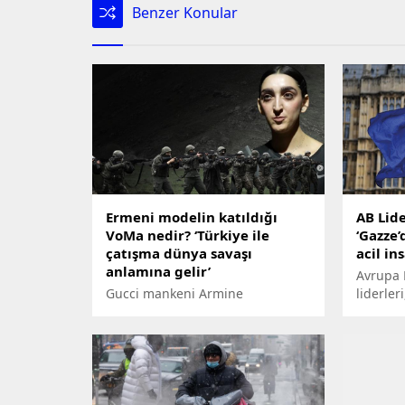
Benzer Konular
Ermeni modelin katıldığı
AB Lide
VoMa nedir? ‘Türkiye ile
‘Gazze’
çatışma dünya savaşı
acil in
anlamına gelir’
Avrupa B
Gucci mankeni Armine
liderler
Harutyunyan'ın silahlı eğitim
Brüksel
aldığı terör örgütü,
Liderler
Azerbaycan'ın kesin zaferine
Ukrayna
rağmen pes etmiş değil. İnternet
üyelik s
sitesindeki 'Tehditler' bölümü
kararlar 
özellikle dikkat çekici.
Gazze’d