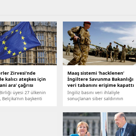
rler Zirvesi’nde
Maaş sistemi ‘hacklenen’
de kalıcı ateşkes için
İngiltere Savunma Bakanlığı
sani ara’ çağrısı
veri tabanını erişime kapattı
irliği üyesi 27 ülkenin
İngiliz basını veri ihlaliyle
i, Belçika’nın başkenti
sonuçlanan siber saldırının
’de düzenlenen AB
sorumlusu olarak Çin'i hedef
 Zirvesi’nde Gazze,
gösteriyor.
 ve Bosna Hersek’in AB’ye
ürecine ilişkin tarihi
aldı. AB liderleri,
e yaşanan insani trajediye