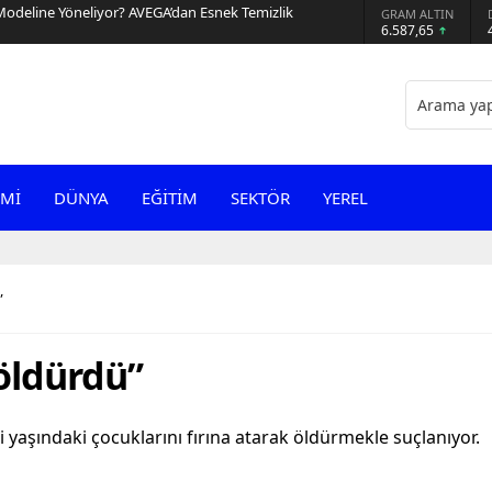
Modeline Yöneliyor? AVEGA’dan Esnek Temizlik
GRAM ALTIN
6.587,65
Mİ
DÜNYA
EĞİTİM
SEKTÖR
YEREL
”
 öldürdü”
ki yaşındaki çocuklarını fırına atarak öldürmekle suçlanıyor.