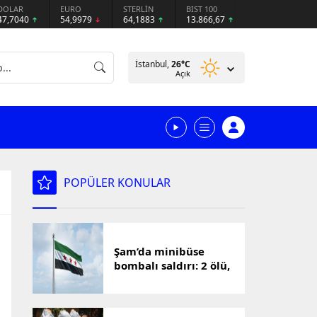
DOLAR
EURO
STERLİN
BIST 100
47,7040
54,9979
64,1883
13.866,67
İstanbul,
26
°C
Açık
POPÜLER KONULAR
Şam’da minibüse
bombalı saldırı: 2 ölü,
13 yaralı