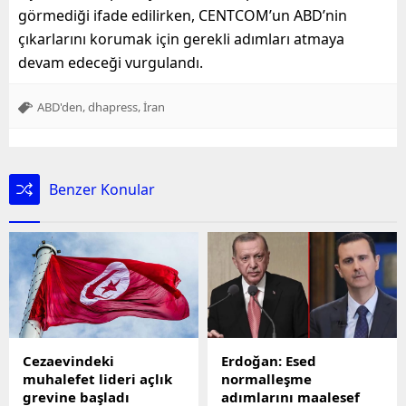
görmediği ifade edilirken, CENTCOM’un ABD’nin
çıkarlarını korumak için gerekli adımları atmaya
devam edeceği vurgulandı.
,
,
ABD'den
dhapress
İran
Benzer Konular
Cezaevindeki
Erdoğan: Esed
muhalefet lideri açlık
normalleşme
grevine başladı
adımlarını maalesef