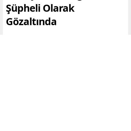
Şüpheli Olarak
Gözaltında
Ankara’nın Polatlı ilçesinde evde boğazı kesilmiş halde
ölü bulunan Gülhan Şahin’in (56), 12 yerinden
bıçaklandığı ortaya çıktı.
Paylaş
Tweetle
Gönder