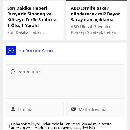
masadaki...
Son Dakika Haberi:
ABD İsrail’e asker
Rusya’da Sinagog ve
gönderecek mi? Beyaz
Kiliseye Terör Saldırısı:
Saray’dan açıklama
1 Ölü, 1 Yaralı!
ABD Ulusal Güvenlik
Son Dakika Haberi:
Konseyi Stratejik İletişim
Rusya'da Sinagog ve
Koordinatörü John Kirby,
Kiliseye Terör Saldırısı: 1
ABD'nin yakın gelecekte
Ölü, 1 Yaralı!
İsrail'e asker gönderip
Bir Yorum Yazın
göndermeyeceğine ilişkin
açıklama yaptı.
Daha sonraki yorumlarımda kullanılması için adım, e-posta
adresim ve site adresim bu tarayıcıya kaydedilsin.