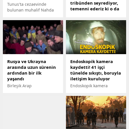
tribünden seyrediyor,
Tunus'ta cezaevinde
temenni ederiz ki o da
bulunan muhalif Nahda
masada yerini alır
Hareketi lideri Raşid el-
Gannuşi, açlık grevine
Soçi dönüşü uçakta
başladı.
gazetecilerin gündeme
ilişkin sorularını
yanıtlayan
Cumhurbaşkanı Erdoğan,
Suriye ile normalleşme
konusuna da değindi.
Rusya ve Ukrayna
Endoskopik kamera
Günlerdir Türkiyeyi hedef
arasında uzun sürenin
kaydetti! 41 işçi
alan Suriye lideri Esede
ardından bir ilk
tünelde sıkıştı, boruyla
seslenen Erdoğan,
yaşandı
iletişim kuruluyor
"Normalleşme ile ilgili
Türkiye-Rusya-İran-Suriye
Birleşik Arap
Endoskopik kamera
formatında atılan adımları
Emirlikleri’nin (BAE)
kaydetti! 41 işçi tünelde
maalesef uzaktan,
arabuluculuğunda Rusya
sıkıştı, boruyla iletişim
tribünden seyrediyor.
ve Ukrayna arasında
kuruluyor
Suriye tarafında olumlu
Temmuz 2023'den bu yana
bir tavır yok. Temenni
ilk esir takası yapıldı.
ederiz ki sürecin
Rusya, 230, Ukrayna ise
devamında o da
248 esiri serbest bıraktı.