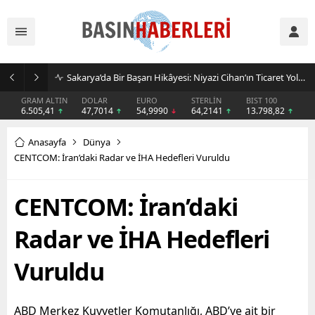
İşletmeler Neden Kiralama Modeline Yöneliyor? AVEGA’dan Esnek Temizlik Çözümü
GRAM ALTIN
DOLAR
EURO
STERLİN
BIST 100
6.505,41
47,7014
54,9990
64,2141
13.798,82
Anasayfa
Dünya
CENTCOM: İran’daki Radar ve İHA Hedefleri Vuruldu
CENTCOM: İran’daki
Radar ve İHA Hedefleri
Vuruldu
ABD Merkez Kuvvetler Komutanlığı, ABD’ye ait bir