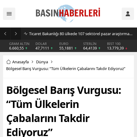
Sıcak hava klima ve vantilatör satışlarını artırdı
GRAM ALTIN
DOLAR
EURO
STERLİN
BIST 100
6.660,55
47,7111
55,1881
64,4139
13.779,39
Anasayfa
Dünya
Bölgesel Barış Vurgusu: “Tüm Ülkelerin Çabalarını Takdir Ediyoruz”
Bölgesel Barış Vurgusu:
“Tüm Ülkelerin
Çabalarını Takdir
Ediyoruz”