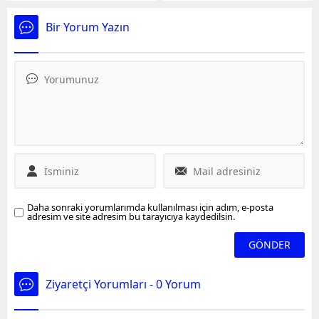
füzeyle hedef aldı.
bulunan birliklerince,
Sermin köyüne ve İdlib
Bir Yorum Yazın
kent merkezine saldırı
düzenlendi. Saldırıda 5
kişi yaşamını yitirdi, 38 kişi
de yaralandı.
Daha sonraki yorumlarımda kullanılması için adım, e-posta
adresim ve site adresim bu tarayıcıya kaydedilsin.
Ziyaretçi Yorumları - 0 Yorum