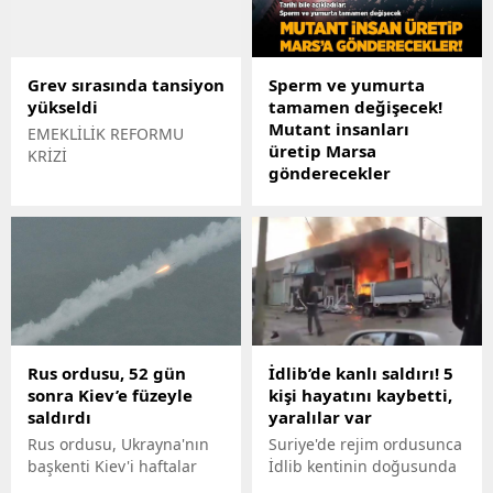
büyük bir depremle nasıl
başa çıktığı, halihazırda
bir numaralı gündem.
Grev sırasında tansiyon
Sperm ve yumurta
yükseldi
tamamen değişecek!
Mutant insanları
EMEKLİLİK REFORMU
üretip Marsa
KRİZİ
gönderecekler
Son dakika haberlere
göre, Sperm ve yumurta
tamamen değişecek!
Mutant insanları üretip
Marsa gönderecekler
Rus ordusu, 52 gün
İdlib’de kanlı saldırı! 5
sonra Kiev’e füzeyle
kişi hayatını kaybetti,
saldırdı
yaralılar var
Rus ordusu, Ukrayna'nın
Suriye'de rejim ordusunca
başkenti Kiev'i haftalar
İdlib kentinin doğusunda
sonra ilk kez balistik
yer alan Serakip ilçesinde