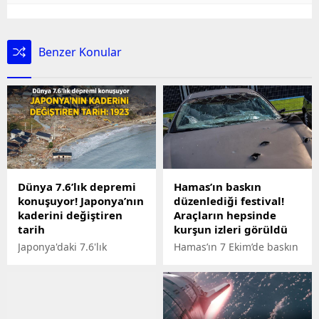
Benzer Konular
Dünya 7.6’lık depremi
Hamas’ın baskın
konuşuyor! Japonya’nın
düzenlediği festival!
kaderini değiştiren
Araçların hepsinde
tarih
kurşun izleri görüldü
Japonya'daki 7.6'lık
Hamas’ın 7 Ekim’de baskın
depremde can kaybı 30'a
düzenlediği İsrail’deki
çıktı, tsunami uyarısı 13 yıl
Süpernova Festival
önceki travmayı tetikledi.
alanındaki sahipsiz
Her şeye rağmen
araçlar, Sderot kentine
Japonya'nın bu kadar
çekildi.