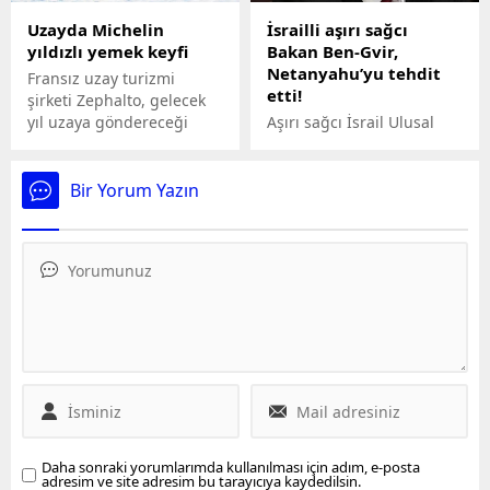
Uzayda Michelin
İsrailli aşırı sağcı
yıldızlı yemek keyfi
Bakan Ben-Gvir,
Netanyahu’yu tehdit
Fransız uzay turizmi
etti!
şirketi Zephalto, gelecek
yıl uzaya göndereceği
Aşırı sağcı İsrail Ulusal
balonda müşterilerine
Güvenlik Bakanı Itamar
Michelin yıldızlı yemek
Ben-Gvir, hükümetin
hizmeti sunacağını
Gazze Şeridi’ne yönelik
Bir Yorum Yazın
açıkladı.
saldırılara devam
etmemesi halinde
Başbakan Binyamin
Netanyahu liderliğindeki
koalisyon hükümetini
dağıtmakla tehdit etti.
Daha sonraki yorumlarımda kullanılması için adım, e-posta
adresim ve site adresim bu tarayıcıya kaydedilsin.