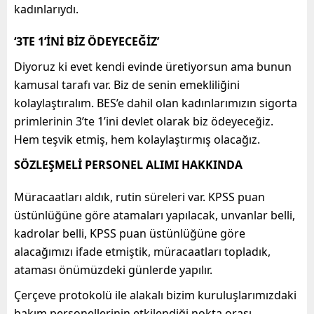
kadınlarıydı.
‘3TE 1’İNİ BİZ ÖDEYECEĞİZ’
Diyoruz ki evet kendi evinde üretiyorsun ama bunun
kamusal tarafı var. Biz de senin emekliliğini
kolaylaştıralım. BES’e dahil olan kadınlarımızın sigorta
primlerinin 3’te 1’ini devlet olarak biz ödeyeceğiz.
Hem teşvik etmiş, hem kolaylaştırmış olacağız.
SÖZLEŞMELİ PERSONEL ALIMI HAKKINDA
Müracaatları aldık, rutin süreleri var. KPSS puan
üstünlüğüne göre atamaları yapılacak, unvanlar belli,
kadrolar belli, KPSS puan üstünlüğüne göre
alacağımızı ifade etmiştik, müracaatları topladık,
ataması önümüzdeki günlerde yapılır.
Çerçeve protokolü ile alakalı bizim kuruluşlarımızdaki
bakım personellerinin etkilendiği nokta orası,