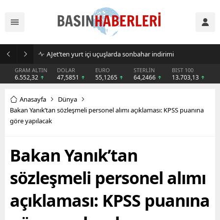
AJet’ten yurt içi uçuşlarda sonbahar indirimi
GRAM ALTIN
DOLAR
EURO
STERLİN
BIST 100
6.552,32
47,5851
55,1265
64,2466
13.703,13
Anasayfa
Dünya
Bakan Yanık’tan sözleşmeli personel alımı açıklaması: KPSS puanına
göre yapılacak
Bakan Yanık’tan
sözleşmeli personel alımı
açıklaması: KPSS puanına