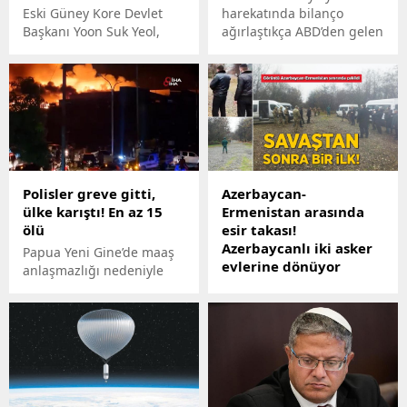
Eski Güney Kore Devlet
harekatında bilanço
Başkanı Yoon Suk Yeol,
ağırlaştıkça ABD’den gelen
'düşmana yarar sağlamak’
açıklamaların tonundaki
şüphesiyle yargılandığı
değişiklik dikkat çekiyor.
davada suçlu bulunarak,
Son olarak ABD Dışişleri
30 yıl hapis cezasına
Bakanı Blinken, Gazze’de
çarptırıldı.
çok fazla Filistinlinin
öldüğünü belirtti ve İsrail’i
daha fazla önleyici adım
atmaya çağırdı.
Polisler greve gitti,
Azerbaycan-
ülke karıştı! En az 15
Ermenistan arasında
ölü
esir takası!
Azerbaycanlı iki asker
Papua Yeni Gine’de maaş
evlerine dönüyor
anlaşmazlığı nedeniyle
polisleri greve gitti. Ülke
Sınır hattında gerçekleşen
genelinde çıkan yağma ve
takas öncesinde silahlı
kundaklama olayları
askerlerin ağaçlar
sonucu başkent Port
arasındaki bir yolda nöbet
Moresby'de 8, Lae
beklemesi dikkat çekti,
şehrinde ise 7 kişi hayatını
aralarında yalnızca
kaybetti.
onlarca metre vardı.