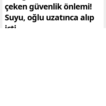
çeken güvenlik önlemi!
Suyu, oğlu uzatınca alıp
içti
Cumhurbaşkanı Erdoğan, Yeniden Refah Partisi Genel
Başkanı Fatih Erbakan ile oturduğu sırada arkasındaki
kişi kendisine bir bardak su uzattı. Erdoğan, kendisine
uzatılan suyu almadı. Suyu uzatan kişi elindeki suyu
orada bulunan Bilal Erdoğana verdi. Aynı suyu bu kez
Bilal Erdoğan uzattı. Erdoğan, kafasını kaldırıp bu
sefer suyu uzatan kişinin oğlu olduğunu görünce
suyu alarak içti.
Paylaş
Tweetle
Gönder