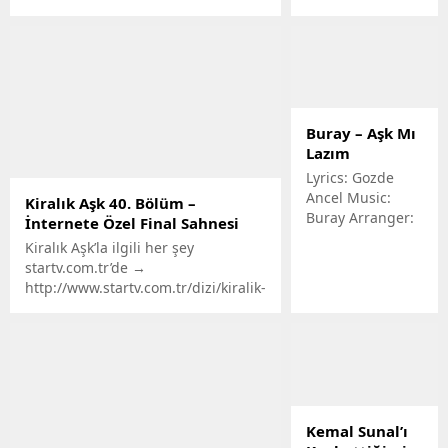
komedi filmi, tek
parça olarak
karşınızda.İyi
Seyirler.Sistem
Film.
Buray – Aşk Mı
Lazım
Lyrics: Gozde
Ancel Music:
Kiralık Aşk 40. Bölüm –
Buray Arranger:
İnternete Özel Final Sahnesi
Bahadir
Kiralık Aşk’la ilgili her şey
Tanrivermis –
startv.com.tr’de →
Buray Director:
http://www.startv.com.tr/dizi/kiralik-
Hasan Kuyucu.
ask Kiralık Aşk’a Abone Olmak
İçin …
Kemal Sunal’ı