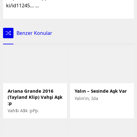
ki/id11245… …
Benzer Konular
Ariana Grande 2016
Yalın – Sesinde Aşk Var
(Tayland Klip) Vahşi Aşk
Yalın’ın, İda
:p
Vah$i A$k :pPp.