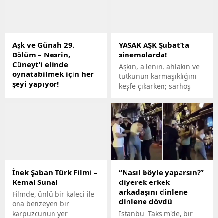
Aşk ve Günah 29.
YASAK AŞK Şubat’ta
Bölüm – Nesrin,
sinemalarda!
Cüneyt’i elinde
Aşkın, ailenin, ahlakın ve
oynatabilmek için her
tutkunun karmaşıklığını
şeyi yapıyor!
keşfe çıkarken; sarhoş
Aşk ve Günah 29.
eden bir duygusallık
Bölüm’de; Cüneyt’i, köşkte
saçan filmin başrollerinde
yükselmesinin önünde
2 kez …
engel olarak gören
Nesrin, aşk oyunlarına
devam ediyor..
İnek Şaban Türk Filmi –
“Nasıl böyle yaparsın?”
Kemal Sunal
diyerek erkek
arkadaşını dinlene
Filmde, ünlü bir kaleci ile
dinlene dövdü
ona benzeyen bir
karpuzcunun yer
İstanbul Taksim'de, bir