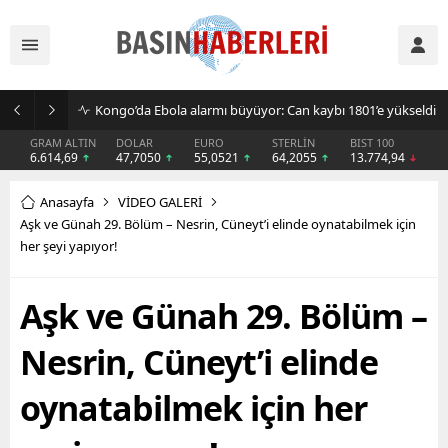
Kongo’da Ebola alarmı büyüyor: Can kaybı 1801’e yükseldi
GRAM ALTIN
DOLAR
EURO
STERLİN
BIST 100
6.614,69
47,7050
55,0521
64,2055
13.774,94
Anasayfa
VİDEO GALERİ
Aşk ve Günah 29. Bölüm – Nesrin, Cüneyt’i elinde oynatabilmek için
her şeyi yapıyor!
Aşk ve Günah 29. Bölüm –
Nesrin, Cüneyt’i elinde
oynatabilmek için her