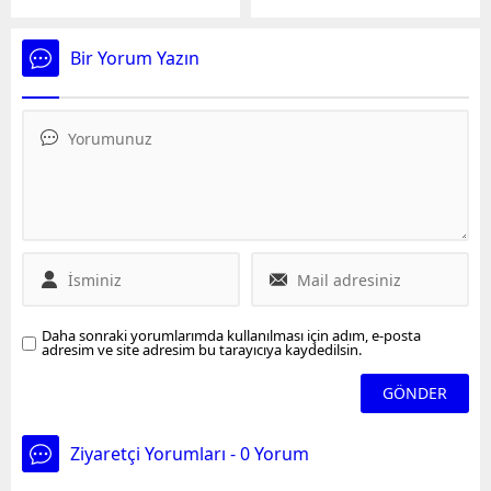
değiştirmesi anlatılır.
kadının erkek arkadaşına
Büyük kulüplerin
sözlü ve fiziksel saldırıda
peşinden koştuğu kaleci …
bulunduğu olay, canlı
Bir Yorum Yazın
yayın yapan bir
vatandaşın kamerasına
yansıdı. Görüntülerde
kadının erkek arkadaşına
"Kardeşlerimin yanında
nasıl böyle yaparsın?"
diyerek saldırdığı ve
aralarda dinlendiği
görüldü. Olayda hafif
yaralanan erkek şahıs ve
alkollü olduğu öğrenilen
kadın birbirinden şikayetçi
Daha sonraki yorumlarımda kullanılması için adım, e-posta
olmadı.
adresim ve site adresim bu tarayıcıya kaydedilsin.
Ziyaretçi Yorumları - 0 Yorum