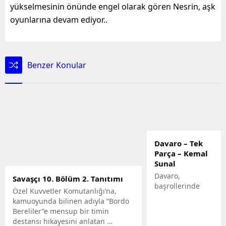
yükselmesinin önünde engel olarak gören Nesrin, aşk
oyunlarına devam ediyor..
Benzer Konular
Davaro – Tek
Parça – Kemal
Sunal
Davaro,
Savaşçı 10. Bölüm 2. Tanıtımı
başrollerinde
Özel Kuvvetler Komutanlığı’na,
Kemal Sunal ile
kamuoyunda bilinen adıyla “Bordo
Şener Şen’in
Bereliler”e mensup bir timin
paylaştığı
destansı hikayesini anlatan …