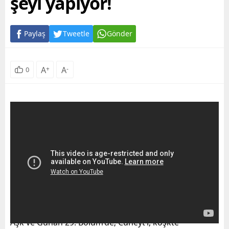
şeyi yapıyor!
Paylaş
Tweetle
Gönder
A
+
A
-
0
Aşk ve Günah 29. Bölüm’de; Cüneyt’i, köşkte