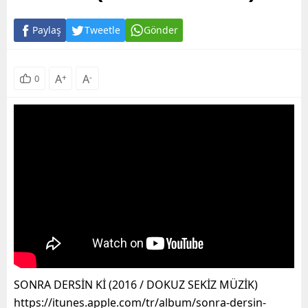
Paylaş
Tweetle
Gönder
A
+
A
-
0
SONRA DERSİN Kİ (2016 / DOKUZ SEKİZ MÜZİK)
https://itunes.apple.com/tr/album/sonra-dersin-