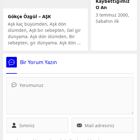
Kaybettiğimiz
O An
3 temmuz 2000,
Gökçe Özgül – AŞK
Sabahın ilk
Aşk kaç büyümden, Aşk dön
saatleriydi. Ali
ölümden, Aşk bir sebepten, Gel gir
Kemal Sunal
dünyama. Aşk dön ölümden, Bir
koca bir ülkenin
sebepten, gir dünyama. Aşk dön …
tüm kalbiyle
sevdiği
adam,karısı Gül
Bir Yorum Yazın
Sunal’la
vedalaştı.