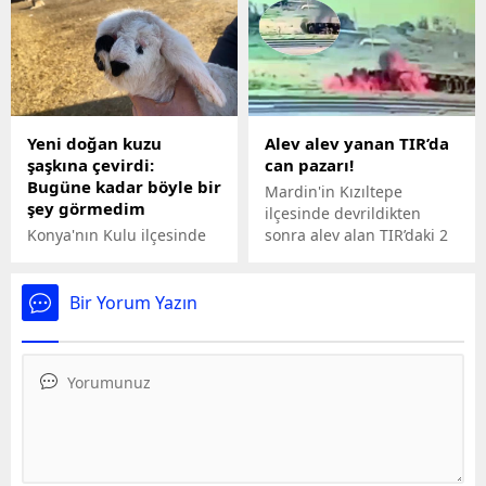
mitingde açıklamalarda
Kalafat'ın (50) silahlı
bulunuyor.
saldırısına uğradı.
Çevrede paniğe neden
olan olayda kurşunun
isabet ettiği Ö.T.
ayağından yaralanırken,
Yeni doğan kuzu
Alev alev yanan TIR’da
olaydan sonra tabanca ile
şaşkına çevirdi:
can pazarı!
intihar etti.
Bugüne kadar böyle bir
Mardin'in Kızıltepe
şey görmedim
ilçesinde devrildikten
Konya'nın Kulu ilçesinde
sonra alev alan TIR’daki 2
sol gözü olmayan ve
kişi, kendi imkanlarıyla
çenesinde anormallik olan
dışarı çıktı. O anlar,
kuzu, sahibini şaşkına
güvenlik kamerasına
Bir Yorum Yazın
çevirdi.
yansıdı.