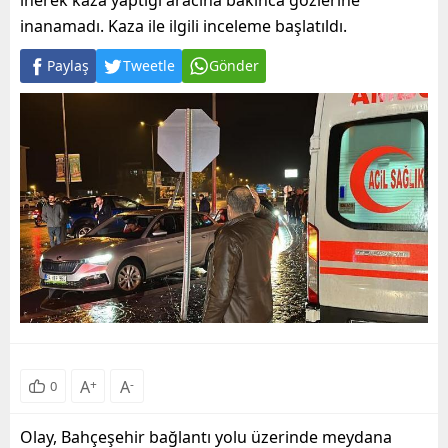
inerek kaza yaptığı aracına bakınca gözlerine
inanamadı. Kaza ile ilgili inceleme başlatıldı.
Paylaş
Tweetle
Gönder
A
+
A
-
0
Olay, Bahçeşehir bağlantı yolu üzerinde meydana