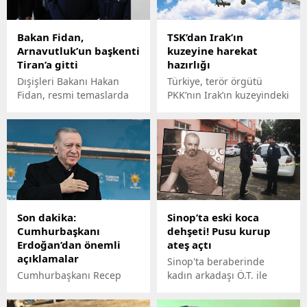
Bakan Fidan,
TSK’dan Irak’ın
Arnavutluk’un başkenti
kuzeyine harekat
Tiran’a gitti
hazırlığı
Dışişleri Bakanı Hakan
Türkiye, terör örgütü
Fidan, resmi temaslarda
PKK’nın Irak’ın kuzeyindeki
bulunmak üzere
varlığını büyük ölçüde
Arnavutluk'un başkenti
sona erdirmeyi planlıyor.
Tiran'a gitti. Bakanlıktan
konuyla ilgili yazılı
açıklama yapıldı.
Son dakika:
Sinop’ta eski koca
Cumhurbaşkanı
dehşeti! Pusu kurup
Erdoğan’dan önemli
ateş açtı
açıklamalar
Sinop'ta beraberinde
Cumhurbaşkanı Recep
kadın arkadaşı Ö.T. ile
Tayyip Erdoğan,
birlikte pazardan dönen
Malatya'da düzenlenen
Sinem G., eski kocası Fatih