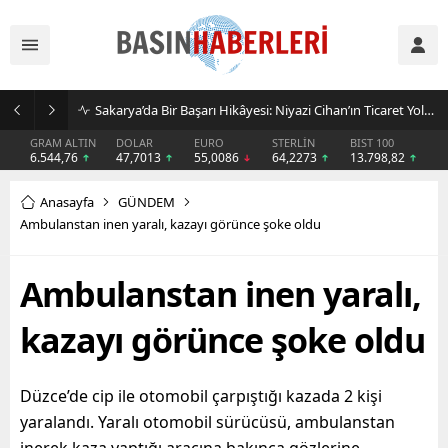
İşletmeler Neden Kiralama Modeline Yöneliyor? AVEGA’dan Esnek Temizlik Çözümü
GRAM ALTIN
DOLAR
EURO
STERLİN
BIST 100
6.544,76
47,7013
55,0086
64,2273
13.798,82
Anasayfa
GÜNDEM
Ambulanstan inen yaralı, kazayı görünce şoke oldu
Ambulanstan inen yaralı,
kazayı görünce şoke oldu
Düzce’de cip ile otomobil çarpıştığı kazada 2 kişi
yaralandı. Yaralı otomobil sürücüsü, ambulanstan