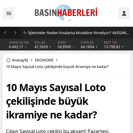
İşletmeler Neden Kiralama Modeline Yöneliyor? AVEGA’dan Esnek Temizlik Çözümü
GRAM ALTIN
DOLAR
EURO
STERLİN
BIST 100
6.493,17
47,5929
54,9560
64,1604
13.798,82
Anasayfa
EKONOMİ
10 Mayıs Sayısal Loto çekilişinde büyük ikramiye ne kadar?
10 Mayıs Sayısal Loto
çekilişinde büyük
ikramiye ne kadar?
Çılgın Sayısal Loto çekilişi bu akşam! Pazartesi,