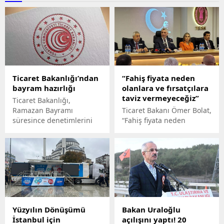
Ticaret Bakanlığı’ndan
“Fahiş fiyata neden
bayram hazırlığı
olanlara ve fırsatçılara
taviz vermeyeceğiz”
Ticaret Bakanlığı,
Ramazan Bayramı
Ticaret Bakanı Ömer Bolat,
süresince denetimlerini
“Fahiş fiyata neden
etkin şekilde
olanlara ve fırsatçılara
sürdürdüğünü açıkladı.
taviz vermeyeceğiz” dedi.
Yüzyılın Dönüşümü
Bakan Uraloğlu
İstanbul için
açılışını yaptı! 20