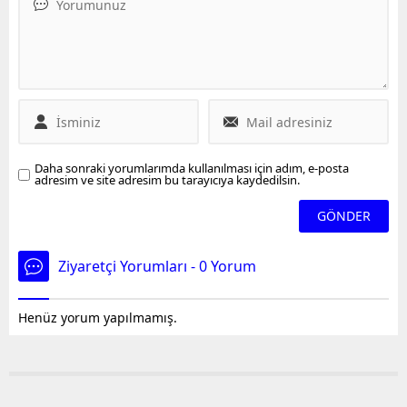
Barbaros Hayrettin Paşa
Sismik Araştırma Gemisi
Karadeniz'de petrol seferi
için gün saymaya başladı.
Daha sonraki yorumlarımda kullanılması için adım, e-posta
adresim ve site adresim bu tarayıcıya kaydedilsin.
Ziyaretçi Yorumları - 0 Yorum
Henüz yorum yapılmamış.