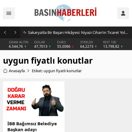
Sakarya’da Bir Başarı Hikâyesi: Niyazi Cihan’ın Ticaret Yolculuğu Markalara Dönüştü
GRAM ALTIN
DOLAR
EURO
STERLİN
BIST 100
6.544,76
47,7013
55,0086
64,2273
13.798,82
uygun fiyatlı konutlar
Anasayfa
Etiket: uygun fiyatlı konutlar
İBB Bağımsız Belediye
Başkan adayı