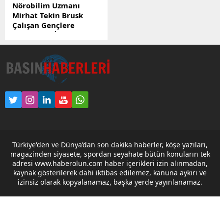
Nörobilim Uzmanı
Mirhat Tekin Brusk
Çalışan Gençlere
Muhteşem İmkan
Bu projeye göre
İstanbul’da yaşayan,
çalışan her genç için 1 artı
0 düzenindeki her şey
dahil 5000 TL kiralık
daireler sunulacaktır. Bu
daireler gençlerin
konforlu ve güvenli yaşam
sürümelerini sağlamak
amacıyla rezidans
Türkiye'den ve Dünya’dan son dakika haberler, köşe yazıları,
tarzında tasarlanacaktır.
magazinden siyasete, spordan seyahate bütün konuların tek
Kiraya dahil 5000 TL
adresi www.haberolun.com haber içerikleri izin alınmadan,
içerisinde elektrik, su,
kaynak gösterilerek dahi iktibas edilemez, kanuna aykırı ve
ısınma, internet gibi temel
izinsiz olarak kopyalanamaz, başka yerde yayınlanamaz.
ihtiyaçlar da
bulunmaktadır. Bu proje,...