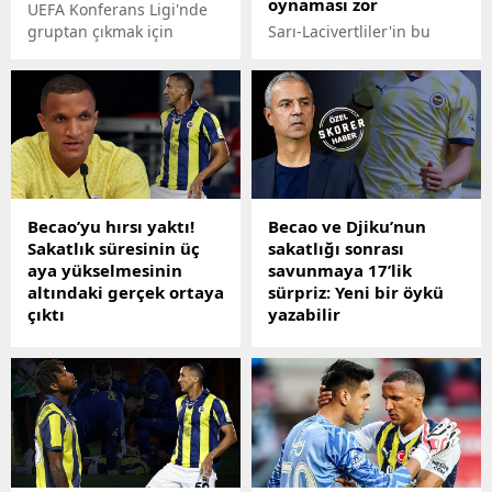
oynaması zor
UEFA Konferans Ligi'nde
gruptan çıkmak için
Sarı-Lacivertliler'in bu
Spartak Trnava ile
sezon sakatlıklarla başı
karşılaşacak olan
belada. Yıldızlarını yavaş
Fenerbahçe'de teknik
yavaş takıma
direktör İsmail Kartal
kazandırmayı hedeflerken
açıklamalarda bulundu.
Fenerbahçe bir sakatlık
şoku daha yaşadı!
Becao’yu hırsı yaktı!
Becao ve Djiku’nun
Sakatlık süresinin üç
sakatlığı sonrası
aya yükselmesinin
savunmaya 17’lik
altındaki gerçek ortaya
sürpriz: Yeni bir öykü
çıktı
yazabilir
Fenerbahçe’de tecrübeli
Fenerbahçe'de
futbolcunun uzun süreli
savunmada oynayan
sakatlığı can sıkarken,
oyuncuların sakatlıkları
altında yatan gerçek
moralleri bozdu. Rodrigo
ortaya çıktı. Pendik
Becao'nun en az 3 ay
maçında sakatlandığı an
sahalardan uzak kalacağı
değişiklik isteyen Fred’in
belirtilirken Alexander