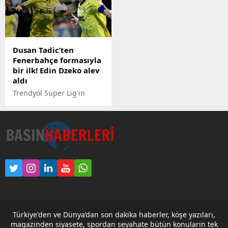
can sıkmaya başladı.
geldi.
Cüneyt Kaşeler Skorer
TV'de sakatlıkları bulunan
Becao, Djiku, Serdar Aziz
Dusan Tadic’ten
ve Fred'in son durumu ile
Fenerbahçe formasıyla
ilgili önemli bilgiler verdi.
bir ilk! Edin Dzeko alev
aldı
Trendyol Süper Lig'in
8'inci haftasında
Kasımpaşa, Fenerbahçe'yi
konuk etti. Kritik
karşılaşmada yıldızlaşan
isim Edin Dzeko oldu. Sarı-
lacivertlilerde Dusan Tadic
bir ilke imza attı.
Türkiye'den ve Dünya’dan son dakika haberler, köşe yazıları,
magazinden siyasete, spordan seyahate bütün konuların tek