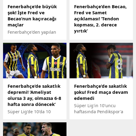
iki haftada iyileşmesi
Djiku'nun da forma
Fenerbahçe’de büyük
Fenerbahçe’den Becao,
beklenirken, ilk yarı
giyemeyeceği belirtildi.
şok! İşte Fred ve
Fred ve Samet
kendini denemek isteyen
Milliyet'in usta
Becao’nun kaçıracağı
açıklaması! ‘Tendon
tecrübeli futbolcunun
kalemlerinden Ercan
maçlar
kopması, 2. derece
dönüşü üç aya çıktı.
Güven, savunmadaki
yırtık’
oyuncuların sakatlığı
Fenerbahçe'den yapılan
sonrası 17 yaşındaki genç
açıklamada Rodrigo
Sarı-lacivertli kulüp
oyuncunun şans
Becao’nun Hamstring
sakatlıkları bulunan
bulabileceğini ifade etti.
grubunda tendon
oyuncularla ilgili açıklama
kopmayı ve Fred'in kasık
yaptı.
bölgesinde 2. derece yırtık
tespit edildiğini açıkladı.
İki yıldızın hangi maçlarda
forma giyemeyeceği netlik
Fenerbahçe’de sakatlık
Fenerbahçe’de sakatlık
kazandı.
depremi! ‘Ameliyat
şoku! Fred maça devam
olursa 3 ay, olmazsa 6-8
edemedi
hafta sonra dönecek’
Süper Lig'in 10'uncu
Süper Lig'de 10'da 10
haftasında Pendikspor'a
yapan ve liderlik
konuk olan Fenerbahçe'de
koltuğunu koruyan sarı-
Fred şoku yaşandı.
lacivertli ekipte savunma
Brezilyalı futbolcu maçın
bölgesindeki sakatlıklar
ilk dakikalarında kenara