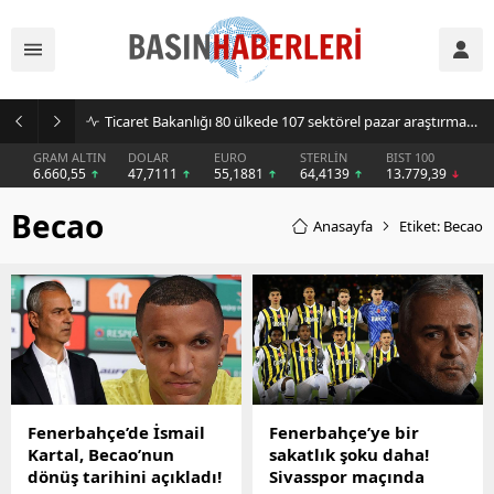
Ticaret Bakanlığı 80 ülkede 107 sektörel pazar araştırması hazırladı
GRAM ALTIN
DOLAR
EURO
STERLİN
BIST 100
6.660,55
47,7111
55,1881
64,4139
13.779,39
Becao
Anasayfa
Etiket: Becao
Fenerbahçe’de İsmail
Fenerbahçe’ye bir
Kartal, Becao’nun
sakatlık şoku daha!
dönüş tarihini açıkladı!
Sivasspor maçında