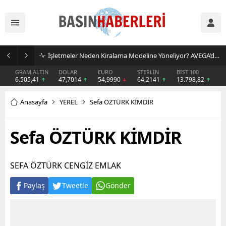
İşletmeler Neden Kiralama Modeline Yöneliyor? AVEGA’dan Esnek Temizlik Çözümü
GRAM ALTIN
DOLAR
EURO
STERLİN
BIST 100
6.505,41
47,7014
54,9990
64,2141
13.798,82
Anasayfa
YEREL
Sefa ÖZTÜRK KİMDİR
Sefa ÖZTÜRK KİMDİR
SEFA ÖZTÜRK CENGİZ EMLAK
Paylaş
Tweetle
Gönder