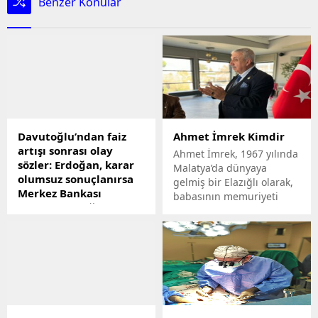
Benzer Konular
Davutoğlu’ndan faiz
Ahmet İmrek Kimdir
artışı sonrası olay
Ahmet İmrek, 1967 yılında
sözler: Erdoğan, karar
Malatya’da dünyaya
olumsuz sonuçlanırsa
gelmiş bir Elazığlı olarak,
Merkez Bankası
babasının memuriyeti
Başkanı’nı değiştirecek
nedeniyle doğduğu şehir
Merkez Bankasının faizi
dışında birçok yerde
yüzde 15e çıkarılmasının
yaşamış ve bu süreç
ardından bir yorum da
içinde çeşitli eğitimler
Gelecek Partisi Genel
almış bir siyasetçidir.
Başkanı Ahmet
İmrek’in hayatı, Türkiye’nin
Davutoğlundan geldi.
güneydoğusundan
Davutoğlu, "Eminim bu
başlayıp, Türkiye Uyanış