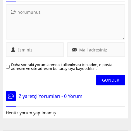
sevgi dolu yuvalar bulma
dereye atıp kaçan şüpheli
misyonuyla hareket ediyor.
Mustafa Kol jandarmaya
Her köpek, özel bir yuva ve
teslim oldu. Sorgusunda
sevgi dolu bir aile bulma
cinayetin nedenini
vizyonu doğrultusunda,
anlatan Kol, "Bir arkadaşı
SevimliKopekler.com’un
beklemesini istedim.
teknoloji ve sevgiyle öne
Beklemeyeceğini
çıkan hizmet anlayışıyla
söyleyerek para istedi.
buluşturuluyor. Yazılım
Bunun üzerine tartışma ve
ekibimiz, platformumuzu
kavga çıktı. Torpidodaki
sürekli...
ekmek bıçağı ile saldırdı,
Daha sonraki yorumlarımda kullanılması için adım, e-posta
sonrasında olay yaşandı"
adresim ve site adresim bu tarayıcıya kaydedilsin.
dedi. Kol, tutuklanarak
cezaevine...
Ziyaretçi Yorumları - 0 Yorum
Henüz yorum yapılmamış.