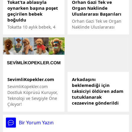
Tokat’ta ablasıyla
Orhan Gazi Tek ve
karardan sonra bir
Partisi’nin liderliğine
oynarken başına poşet
Organ Naklinde
müddet Sayın Erdoğan
kadar uzanan bir serüveni
geçirilen bebek
Uluslararası Başarıları
ortalıklarda
içermektedir. Ahmet
boğuldu
gözükmeyecek. Bu kararın
İmrek’in temel eğitimi
Orhan Gazi Tek ve Organ
sonuçları olumsuz olursa
askeri okulda almış
Tokatta 10 aylık bebek, 4
Naklinde Uluslararası
doğrudan ekonomi
olması,...
yaşındaki ablasıyla
Başarıları
yönetimine yüklenecek.
oynadığı sırada kafasına
Merkez Bankası başkanını
geçirilen poşetten dolayı
değiştirecek. Aynen Naci
boğularak hayatını
Ağbala yaptığı gibi" dedi.
kaybetti. Olayla ilgili
soruşturma başlatıldı.
SevimliKopekler.com
Arkadaşını
beklemediği için
SevimliKopekler.com
taksiciyi öldüren adam
Dostluk Köprüsü Kuruyor,
tutuklanarak
Teknoloji ve Sevgiyle Öne
cezaevine gönderildi
Çıkıyor!
SevimliKopekler.com,
Trabzonda taksici Hüseyin
bakılamayan, istenmeyen,
Aslanı bıçaklayıp
kayıplara karışmış veya
tabancayla vurarak
Bir Yorum Yazın
terkedilmiş dostlarımıza
öldürdükten sonra cesedi