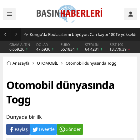
Kongo’da Ebola alarmı büyüyor: Can kaybı 1801’e yükseldi
GRAM ALTIN
DOLAR
EURO
STERLİN
BIST 100
6.659,26
47,6936
55,1834
64,4281
13.779,39
Anasayfa
OTOMOBİL
Otomobil dünyasında Togg
Otomobil dünyasında
Togg
Dünyada bir ilk
Paylaş
Tweetle
Gönder