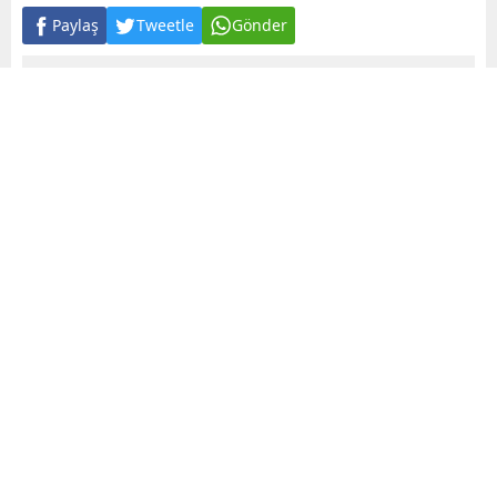
Paylaş
Tweetle
Gönder
A
+
A
-
0
Kendilerini polis, savcı, kamu görevlisi olarak tanıtan
şüpheliler, 83 yaşındaki Şeniz K.’nin 1,5 milyon lirasını
dolandırdı. Başka kişileri de aynı yöntemle