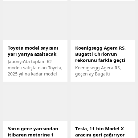
Honda’nın yeni Civic
Türkiyenin yerli otomobili
modeli araçlarında oluşan
Toggu kullandı. Arabanın
göçük ve
özelliklerine işaret eden
dalgalanmalardan dolayı
Bakan Özhaseki, Toggu
binlerce kişi mağdur
makam aracı olarak
olduğunu, galericiler ise
kullanacağını vurguladı.
söz konusu modeli alıp
Toyota model sayısını
Koenigsegg Agera RS,
satmadıklarını belirttiler.
yarı yarıya azaltacak
Bugatti Chrion’un
Firma tepkiler üzerine
rekorunu farkla geçti
konuyla ilgili yazılı bir
Japonya'da toplam 62
açıklama yaptı.
modeli satışta olan Toyota,
Koenigsegg Agera RS,
2025 yılına kadar model
geçen ay Bugatti
sayısını yarı yarıya
Chrionun yaptığı 0-400-0
azaltmayı planlıyor. Şirket,
rekorunu geçerek yeni bir
daralan pazarda daha
rekora imza attı. İsveçli
etkili olabilmek adına
otomobil üreticisi söz
daha popüler olan
konusu rekoru büyük bir
modellerine ağırlık
farkla kırmayı başardı.
verecek.
Yarın gece yarısından
Tesla, 11 bin Model X
itibaren motorine 1
aracını geri çağırıyor