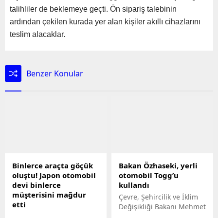
talihliler de beklemeye geçti. Ön sipariş talebinin
ardından çekilen kurada yer alan kişiler akıllı cihazlarını
teslim alacaklar.
Benzer Konular
Binlerce araçta göçük
Bakan Özhaseki, yerli
oluştu! Japon otomobil
otomobil Togg’u
devi binlerce
kullandı
müşterisini mağdur
Çevre, Şehircilik ve İklim
etti
Değişikliği Bakanı Mehmet
Japon otomobil devi
Özhaseki, Kayseride