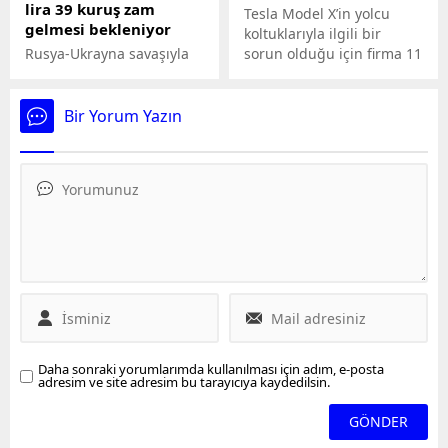
lira 39 kuruş zam
Tesla Model X’in yolcu
gelmesi bekleniyor
koltuklarıyla ilgili bir
Rusya-Ukrayna savaşıyla
sorun olduğu için firma 11
birlikte brent petrol
bin aracı geri çağıracağını
fiyatlarında dalgalanma
duyurdu. Tesla, geri
sürerken, benzin ve
çağıracağı araçların
Bir Yorum Yazın
motorin fiyatları da
yalnızca yüzde 3’ünde
indirim ve zam
böyle bir problem
haberleriyle değişkenlik
olduğunu da ekledi.
gösteriyor. 20 Haziran Salı
gününden itibaren
motorinin litre fiyatına 1
lira 39 kuruşluk zam
gelmesi beklenirken, fiyat
artışıyla birlikte
İstanbulda motorinin
litresi 23 lira 57 kuruştan,
Ankarada ise 23 lira 99
Daha sonraki yorumlarımda kullanılması için adım, e-posta
kuruştan...
adresim ve site adresim bu tarayıcıya kaydedilsin.