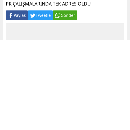
PR ÇALIŞMALARINDA TEK ADRES OLDU
Paylaş
Tweetle
Gönder
A
+
A
-
0
Pr çalışmaları ıle müşterilerini yüzünü güldürdü.