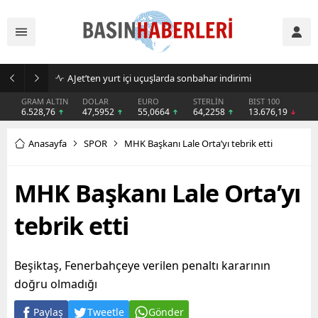
AJet’ten yurt içi uçuşlarda sonbahar indirimi
GRAM ALTIN
DOLAR
EURO
STERLİN
BIST 100
6.528,76
47,5952
55,0664
64,2258
13.676,19
Anasayfa
SPOR
MHK Başkanı Lale Orta’yı tebrik etti
MHK Başkanı Lale Orta’yı
tebrik etti
Beşiktaş, Fenerbahçeye verilen penaltı kararının
doğru olmadığı
Paylaş
Tweetle
Gönder