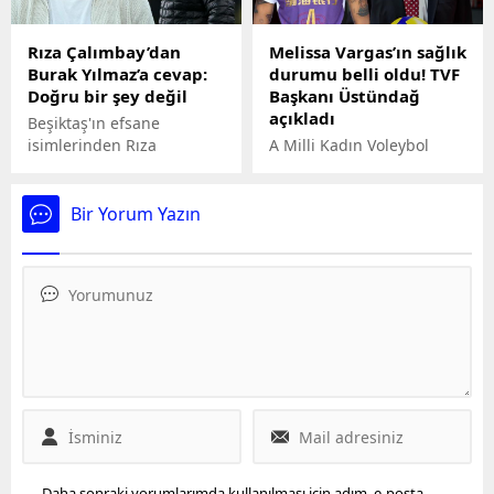
hazırlanıyor. İşte
Alanyaspor Teknik
detaylar...
Direktörü Ömer Erdoğan
Rıza Çalımbay’dan
Melissa Vargas’ın sağlık
kırmızı kartla
Burak Yılmaz’a cevap:
durumu belli oldu! TVF
cezalandırıldı.
Doğru bir şey değil
Başkanı Üstündağ
açıkladı
Beşiktaş'ın efsane
isimlerinden Rıza
A Milli Kadın Voleybol
Çalımbay, Antalyaspor
Takımı'nın genç yıldızı
maçı sonrası sert
Melissa Vargas'ın
açıklamalarda bulunan
sakatlığına dair son
Bir Yorum Yazın
Burak Yılmaz'a cevap
durum belli oldu. TVF
verdi.
Başkanı Mehmet Akif
Üstündağ, Melissa
Vargas'ın tedavi sürecini
yakından takip ettiklerini
açıkladı.
Daha sonraki yorumlarımda kullanılması için adım, e-posta