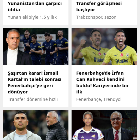
Yunanistan’dan çarpıcı
Transfer görüşmesi
iddia
başlıyor
Yunan ekibiyle 1.5 yıllık
Trabzonspor, sezon
mukavele imzalayan 70
başında Southampton'dan
yaşındaki teknik adamın
kiraladığı Paul Onuachu
kazanacağı yıllık ücret
için harekete geçti. Bordo-
belli oldu.
mavililerin devre arasında
Southampton'la masaya
oturacağı öğrenildi.
Şaşırtan karar! İsmail
Fenerbahçe’de İrfan
Kartal’ın talebi sonrası
Can Kahveci kendini
Fenerbahçe’ye geri
buldu! Kariyerinde bir
dönüyor
ilk
Transfer dönemine hızlı
Fenerbahçe, Trendyol
bir giriş yapan
Süper Lig'in 6'ncı
Fenerbahçe'de çalışmalar
haftasında Alanyaspor'a
devam ediyor. İsmail
konuk oldu. Heyecan dolu
Kartal'ın talebi sonrası
müsabakada İrfan Can
sarı-lacivertli ekibin eski
Kahveci'nin performansı
yıldızı geri dönmeye
dikkat çekti. Öte yandan