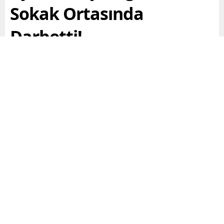
Sokak Ortasında
Darbetti!
Gaziantep’te M.N., tartıştığı hamile eşi ve daha önceki
evliliğinden olan 3 çocuğunu darbetti.
Paylaş
Tweetle
Gönder