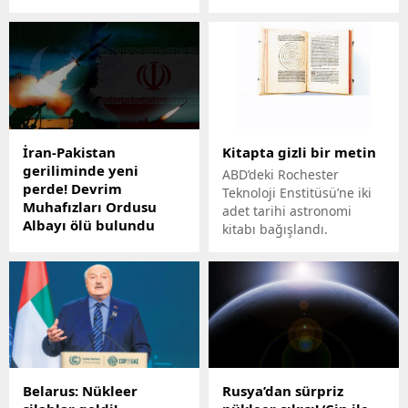
saldırdı.
nüfusunun 10 milyon ile
sınırlandırılmasını
öngören tasarıyı
oylayacak.
İran-Pakistan
Kitapta gizli bir metin
geriliminde yeni
ABD’deki Rochester
perde! Devrim
Teknoloji Enstitüsü’ne iki
Muhafızları Ordusu
adet tarihi astronomi
Albayı ölü bulundu
kitabı bağışlandı.
İran’ın güneydoğusunda
yer alan Sistan ve
Belucistan eyaletinde
Devrim Muhafızları
Ordusu mensubu Albay
Hüseyin Ali Cavdanfer,
silahlı saldırı sonucu
hayatını kaybetti.
Belarus: Nükleer
Rusya’dan sürpriz