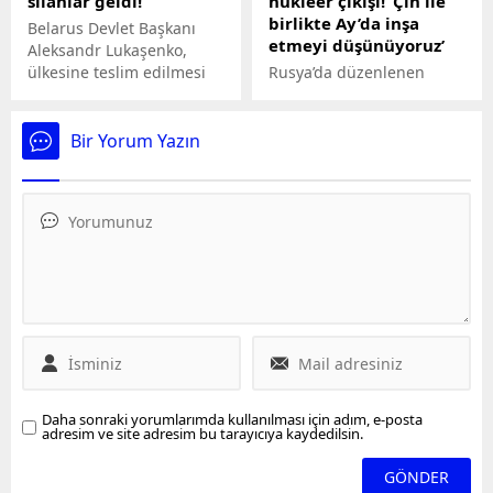
silahlar geldi!
nükleer çıkışı! ‘Çin ile
birlikte Ay’da inşa
Belarus Devlet Başkanı
etmeyi düşünüyoruz’
Aleksandr Lukaşenko,
ülkesine teslim edilmesi
Rusya’da düzenlenen
planlanan Rus nükleer
Uluslararası Gençlik
silahlarının tamamının
Festivali’nde konuşan
ulaştığını duyurdu.
Rusya Federal Uzay Ajansı
Bir Yorum Yazın
(Roscosmos) Başkanı Yuri
Borisov, Çin ile ortaklaşa
planladıkları uzay
projelerinden bahsetti.
Yuri Borisov, “Çin ile
birlikte Ay'da nükleer
santral inşa etmeyi
düşünüyoruz”
açıklamasında bulundu.
Daha sonraki yorumlarımda kullanılması için adım, e-posta
adresim ve site adresim bu tarayıcıya kaydedilsin.