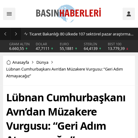
Sıcak hava klima ve vantilatör satışlarını artırdı
GRAM ALTIN
DOLAR
EURO
STERLİN
BIST 100
6.660,55
47,7111
55,1881
64,4139
13.779,39
Anasayfa
Dünya
Lübnan Cumhurbaşkanı Avn’dan Müzakere Vurgusu: “Geri Adım
Atmayacağız”
Lübnan Cumhurbaşkanı
Avn’dan Müzakere
Vurgusu: “Geri Adım