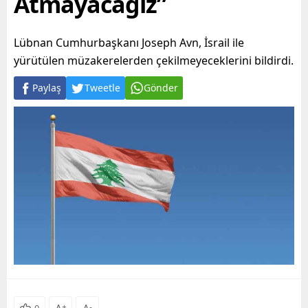
Atmayacağız”
Lübnan Cumhurbaşkanı Joseph Avn, İsrail ile
yürütülen müzakerelerden çekilmeyeceklerini bildirdi.
Paylaş
Tweetle
Gönder
+
-
0