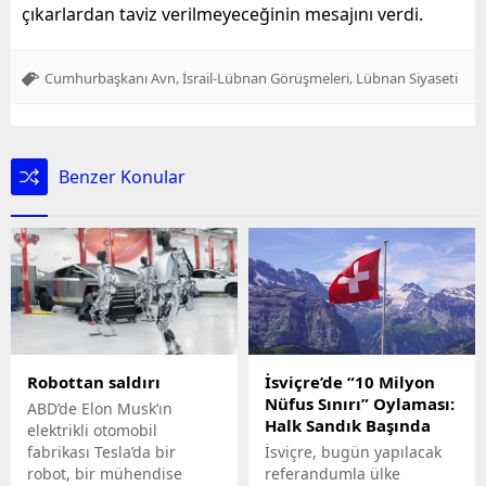
çıkarlardan taviz verilmeyeceğinin mesajını verdi.
,
,
Cumhurbaşkanı Avn
İsrail-Lübnan Görüşmeleri
Lübnan Siyaseti
Benzer Konular
Robottan saldırı
İsviçre’de “10 Milyon
Nüfus Sınırı” Oylaması:
ABD’de Elon Musk’ın
Halk Sandık Başında
elektrikli otomobil
fabrikası Tesla’da bir
İsviçre, bugün yapılacak
robot, bir mühendise
referandumla ülke