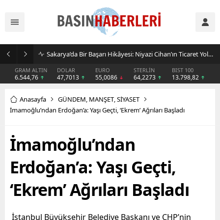
Sakarya’da Bir Başarı Hikâyesi: Niyazi Cihan’ın Ticaret Yolculuğu Markalara Dönüştü
GRAM ALTIN
DOLAR
EURO
STERLİN
BIST 100
6.544,76
47,7013
55,0086
64,2273
13.798,82
Anasayfa
GÜNDEM
,
MANŞET
,
SİYASET
İmamoğlu’ndan Erdoğan’a: Yaşı Geçti, ‘Ekrem’ Ağrıları Başladı
İmamoğlu’ndan
Erdoğan’a: Yaşı Geçti,
‘Ekrem’ Ağrıları Başladı
İstanbul Büyükşehir Belediye Başkanı ve CHP’nin