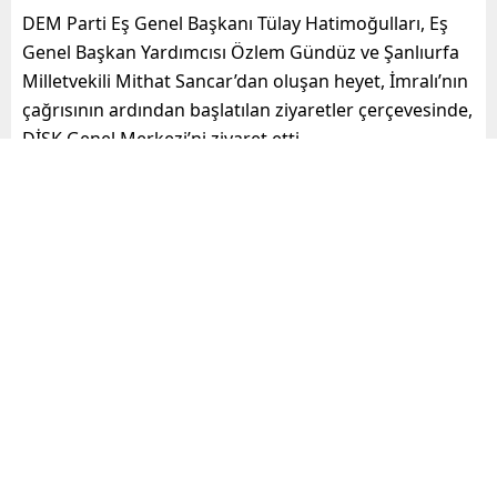
DEM Parti Eş Genel Başkanı Tülay Hatimoğulları, Eş
Genel Başkan Yardımcısı Özlem Gündüz ve Şanlıurfa
Milletvekili Mithat Sancar’dan oluşan heyet, İmralı’nın
çağrısının ardından başlatılan ziyaretler çerçevesinde,
DİSK Genel Merkezi’ni ziyaret etti.
Paylaş
Tweetle
Gönder