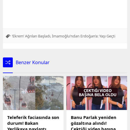
,
‘Ekrem’ Ağrıları Başladı
İmamoğlu’ndan Erdoğan’a: Yaşı Geçti
Benzer Konular
Teleferik faciasında son
Banu Parlak yeniden
durum! Bakan
gözaltına alındı!
Yerlikaya paylaştı
Çektiği video başına