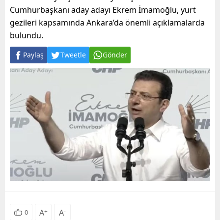
Cumhurbaşkanı aday adayı Ekrem İmamoğlu, yurt
gezileri kapsamında Ankara’da önemli açıklamalarda
bulundu.
Paylaş
Tweetle
Gönder
A
+
A
-
0