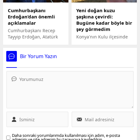
Şüpheliler, işlemlerinin
Cumhurbaşkanı
Yeni doğan kuzu
ardından sevk edildikleri
Erdoğan’dan önemli
şaşkına çevirdi:
adliyede tutuklandı.
açıklamalar
Bugüne kadar böyle bir
şey görmedim
Cumhurbaşkanı Recep
Tayyip Erdoğan, Atatürk
Konya'nın Kulu ilçesinde
Kültür Merkezi'nde
sol gözü olmayan ve
düzenlenen Necip Fazıl
çenesinde anormallik olan
Ödülleri programında
kuzu, sahibini şaşkına
Bir Yorum Yazın
konuşuyor.
çevirdi.
Daha sonraki yorumlarımda kullanılması için adım, e-posta
adresim ve site adresim bu tarayıcıya kaydedilsin.