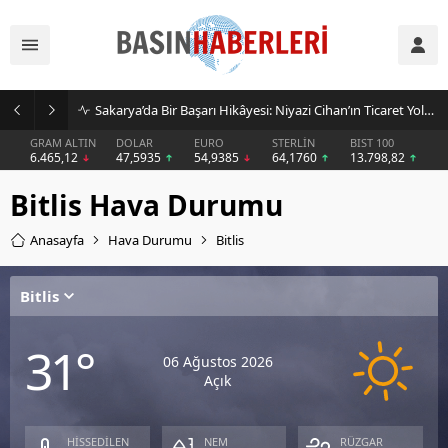
Sakarya’da Bir Başarı Hikâyesi: Niyazi Cihan’ın Ticaret Yolculuğu Markalara Dönüştü
GRAM ALTIN
DOLAR
EURO
STERLİN
BIST 100
6.465,12
47,5935
54,9385
64,1760
13.798,82
Bitlis Hava Durumu
Anasayfa
Hava Durumu
Bitlis
Bitlis
31°
06 Ağustos 2026
Açık
HİSSEDİLEN
NEM
RÜZGAR