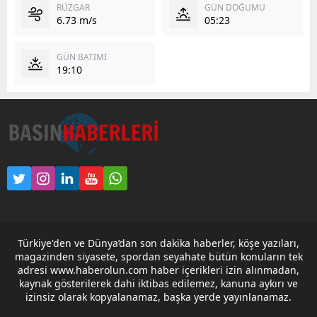
RÜZGAR
GÜN DOĞUMU
6.73 m/s
05:23
GÜN BATIMI
19:10
Türkiye'den ve Dünya’dan son dakika haberler, köşe yazıları,
magazinden siyasete, spordan seyahate bütün konuların tek
adresi www.haberolun.com haber içerikleri izin alınmadan,
kaynak gösterilerek dahi iktibas edilemez, kanuna aykırı ve
izinsiz olarak kopyalanamaz, başka yerde yayınlanamaz.