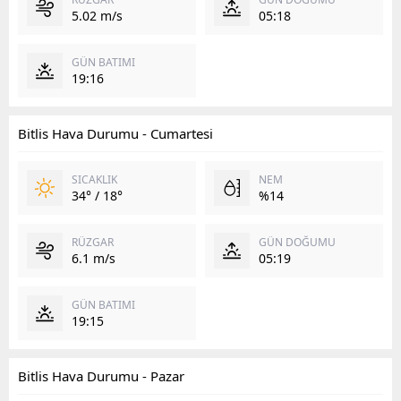
5.02 m/s
05:18
GÜN BATIMI
19:16
Bitlis Hava Durumu - Cumartesi
SICAKLIK
NEM
34° / 18°
%14
RÜZGAR
GÜN DOĞUMU
6.1 m/s
05:19
GÜN BATIMI
19:15
Bitlis Hava Durumu - Pazar