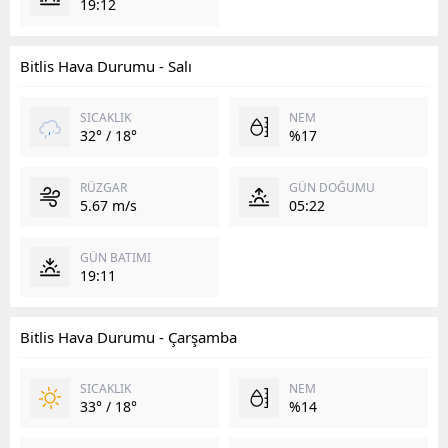
19:12
Bitlis Hava Durumu - Salı
SICAKLIK
NEM
32° / 18°
%17
RÜZGAR
GÜN DOĞUMU
5.67 m/s
05:22
GÜN BATIMI
19:11
Bitlis Hava Durumu - Çarşamba
SICAKLIK
NEM
33° / 18°
%14