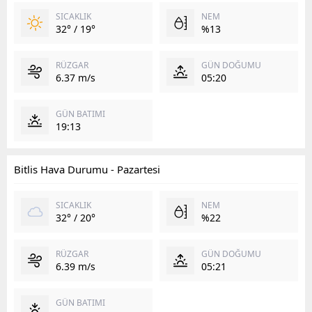
SICAKLIK
NEM
32° / 19°
%13
RÜZGAR
GÜN DOĞUMU
6.37 m/s
05:20
GÜN BATIMI
19:13
Bitlis Hava Durumu - Pazartesi
SICAKLIK
NEM
32° / 20°
%22
RÜZGAR
GÜN DOĞUMU
6.39 m/s
05:21
GÜN BATIMI