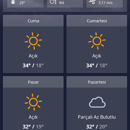
29°
%9
5.11 m/s
Cuma
Cumartesi
Açık
Açık
34° /
18°
34° /
18°
Pazar
Pazartesi
Açık
Parçalı Az Bulutlu
32° /
19°
32° /
20°