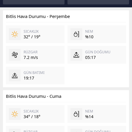
Bitlis Hava Durumu - Perşembe
SICAKLIK
NEM
32° / 19°
%10
RÜZGAR
GÜN DOĞUMU
7.2 m/s
05:17
GÜN BATIMI
19:17
Bitlis Hava Durumu - Cuma
SICAKLIK
NEM
34° / 18°
%14
RÜZGAR
GÜN DOĞUMU