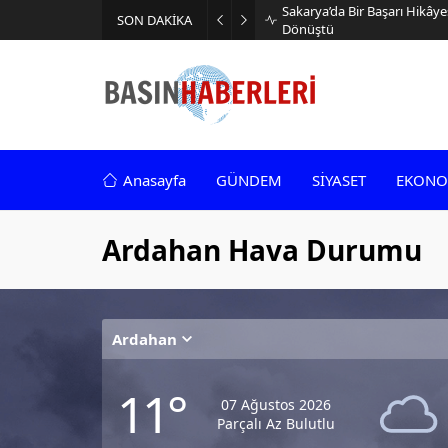
İşletmeler Neden Kiralama 
SON DAKİKA
Çözümü
Anasayfa
GÜNDEM
SİYASET
EKONO
Ardahan Hava Durumu
Ardahan
11°
07 Ağustos 2026
Parçalı Az Bulutlu