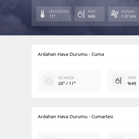
HİSSEDİLEN
NEM
RÜZGAR
11°
%86
1.37 m/s
Ardahan Hava Durumu - Cuma
SICAKLIK
NEM
26° / 11°
%49
Ardahan Hava Durumu - Cumartesi