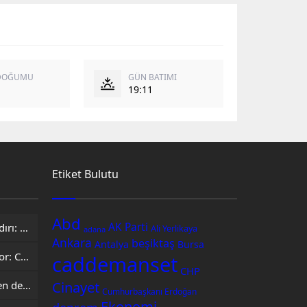
DOĞUMU
GÜN BATIMI
19:11
Etiket Bulutu
Abd
AK Parti
Şam’da minibüse bombalı saldırı: 2 ölü, 13 yaralı
Ali Yerlikaya
adana
Ankara
beşiktaş
Antalya
Bursa
Kongo’da Ebola alarmı büyüyor: Can kaybı 1801’e yükseldi
caddemanset
CHP
Cinayet
Böcek ilacı faciasında kahreden detay: Hayatını kaybeden Yusuf Talha, hastanenin ilk bebeğiydi
Cumhurbaşkanı Erdoğan
Ekonomi