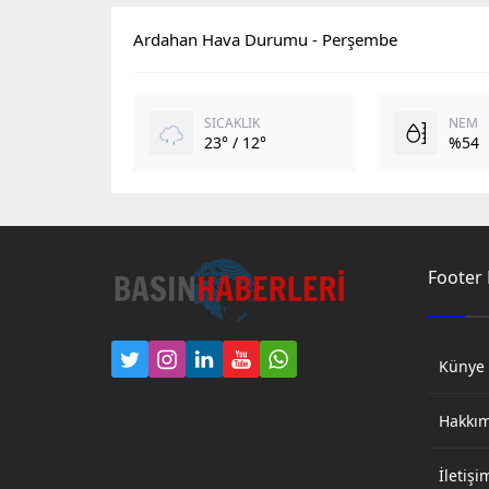
Ardahan Hava Durumu - Perşembe
SICAKLIK
NEM
23° / 12°
%54
Footer
Künye
Hakkı
İletişi