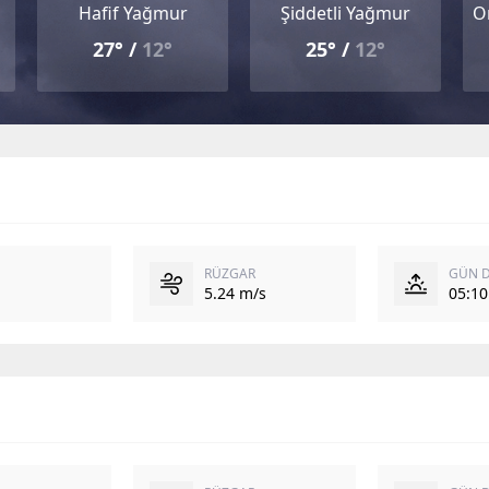
Hafif Yağmur
Şiddetli Yağmur
O
27° /
12°
25° /
12°
RÜZGAR
GÜN 
5.24 m/s
05:10