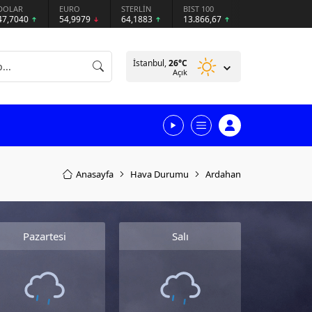
DOLAR
EURO
STERLİN
BIST 100
47,7040
54,9979
64,1883
13.866,67
İstanbul,
26
°C
Açık
Anasayfa
Hava Durumu
Ardahan
Pazartesi
Salı