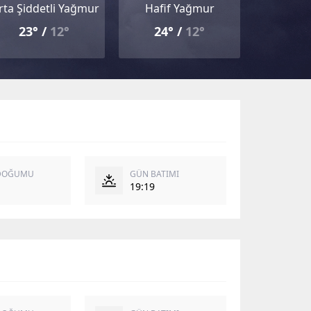
rta Şiddetli Yağmur
Hafif Yağmur
23° /
12°
24° /
12°
DOĞUMU
GÜN BATIMI
19:19