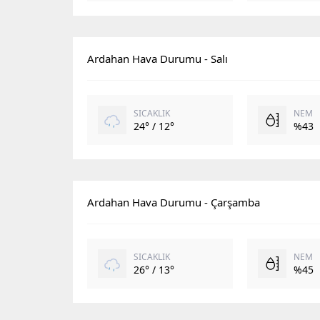
Ardahan Hava Durumu - Salı
SICAKLIK
NEM
24° / 12°
%43
Ardahan Hava Durumu - Çarşamba
SICAKLIK
NEM
26° / 13°
%45