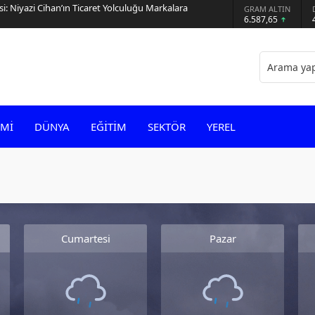
Modeline Yöneliyor? AVEGA’dan Esnek Temizlik
GRAM ALTIN
6.587,65
Mİ
DÜNYA
EĞİTİM
SEKTÖR
YEREL
Cumartesi
Pazar