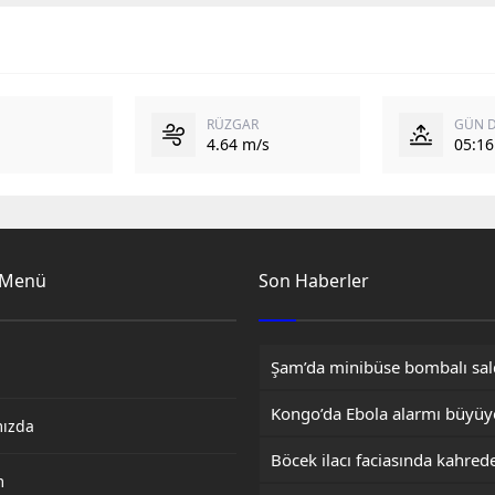
RÜZGAR
GÜN 
4.64 m/s
05:16
 Menü
Son Haberler
mızda
m