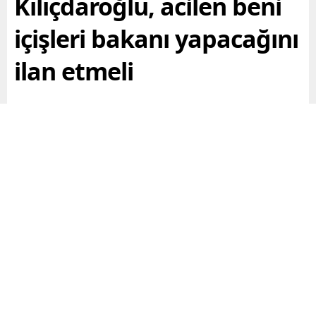
Kılıçdaroğlu, acilen beni
içişleri bakanı yapacağını
ilan etmeli
28 Mayıs seçimlerine kısa günler kala ilginç bir çıkış
daha geldi. Yaptığı açıklamalarla dikkat çeken Cemal
Enginyurt, canlı yayında yaptığı bir konuşmada Kemal
Kılıçdaroğluna seslendi. Enginyurt açıklamasında ,
“Kemal Kılıçdaroğlu, beni acilen içişleri bakanı
yapacağını ilan etmeli. Süleyman Soylunun hakkından
ancak ben gelirim. Bunun diline ancak ben cevap
veririm” dedi.
Paylaş
Tweetle
Gönder