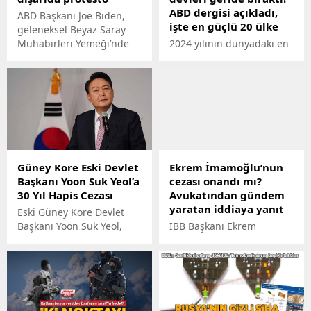
ABD dergisi açıkladı,
ABD Başkanı Joe Biden,
işte en güçlü 20 ülke
geleneksel Beyaz Saray
Muhabirleri Yemeği’nde
2024 yılının dünyadaki en
yaptığı konuşmayla
güçlü hava kuvvetleri
salondakileri güldürürken,
sıralaması belli oldu.
etkinliğin yapıldığı
Türkiye, Yunanistan, İsrail,
binanın dışında Gazze
Fransa gibi ülkelere adeta
protestosu vardı.
fark attı.
Güney Kore Eski Devlet
Ekrem İmamoğlu’nun
Başkanı Yoon Suk Yeol’a
cezası onandı mı?
30 Yıl Hapis Cezası
Avukatından gündem
yaratan iddiaya yanıt
Eski Güney Kore Devlet
Başkanı Yoon Suk Yeol,
İBB Başkanı Ekrem
'düşmana yarar sağlamak’
İmamoğluna YSK
şüphesiyle yargılandığı
üyelerine hakaret ettiği
davada suçlu bulunarak,
gerekçesiyle verilen 2 yıl 7
30 yıl hapis cezasına
ay 15 gün hapis cezasının,
çarptırıldı.
İstinaf Mahkemesi
tarafından onandığı