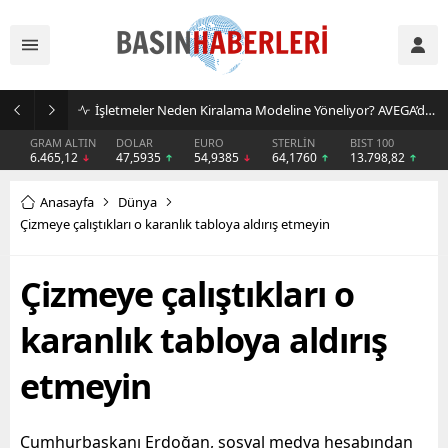
İşletmeler Neden Kiralama Modeline Yöneliyor? AVEGA’dan Esnek Temizlik Çözümü
GRAM ALTIN
DOLAR
EURO
STERLİN
BIST 100
6.465,12
47,5935
54,9385
64,1760
13.798,82
Anasayfa
Dünya
Çizmeye çalıştıkları o karanlık tabloya aldırış etmeyin
Çizmeye çalıştıkları o
karanlık tabloya aldırış
etmeyin
Cumhurbaşkanı Erdoğan, sosyal medya hesabından