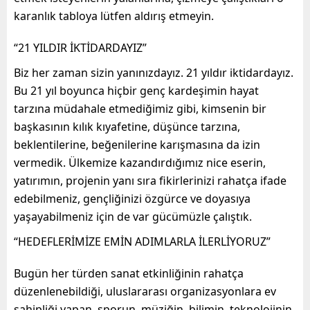
karanlık tabloya lütfen aldırış etmeyin.
“21 YILDIR İKTİDARDAYIZ”
Biz her zaman sizin yanınızdayız. 21 yıldır iktidardayız.
Bu 21 yıl boyunca hiçbir genç kardeşimin hayat
tarzına müdahale etmediğimiz gibi, kimsenin bir
başkasının kılık kıyafetine, düşünce tarzına,
beklentilerine, beğenilerine karışmasına da izin
vermedik. Ülkemize kazandırdığımız nice eserin,
yatırımın, projenin yanı sıra fikirlerinizi rahatça ifade
edebilmeniz, gençliğinizi özgürce ve doyasıya
yaşayabilmeniz için de var gücümüzle çalıştık.
“HEDEFLERİMİZE EMİN ADIMLARLA İLERLİYORUZ”
Bugün her türden sanat etkinliğinin rahatça
düzenlenebildiği, uluslararası organizasyonlara ev
sahipliği yapan, sporun, müziğin, bilimin, teknolojinin