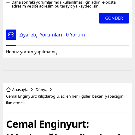
Daha sonraki yorumlarımda kullanılması için adım, e-posta
değerlendirdi.
adresim ve site adresim bu tarayıcıya kaydedilsin.
Ziyaretçi Yorumları - 0 Yorum
Henüz yorum yapılmamış.
Anasayfa
Dünya
Cemal Enginyurt: Kılıçdaroğlu, acilen beni içişleri bakanı yapacağını
ilan etmeli
Cemal Enginyurt: