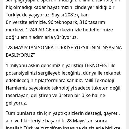
hiç olmadığı kadar hayatımızın içinde yer aldığı bir
Türkiye’de yaşıyoruz. Sayısı 208’e çıkan
üniversitelerimizle, 96 teknopark, 316 tasarım
merkezi, 1.249 AR-GE merkezimizle hedeflerimize
doğru emin adımlarla yürüyoruz.
“28 MAYIS’TAN SONRA TÜRKİYE YÜZYILI’NIN İNŞASINA
BAŞLIYORUZ”
1 milyonu aşkın gencimizin yarıştığı TEKNOFEST ile
potansiyelinizi sergileyebileceğiniz, dünya ile rekabet
edebileceğiniz platformlara sahibiz. Millî Teknoloji
Hamlemiz sayesinde teknolojiyi sadece tüketen değil;
tasarlayan, geliştiren ve üreten bir ülke haline
geliyoruz.
Tüm bunları sizin için yaptık; sizlerin desteği, gayreti,
alın ve fikir teriyle başardık. 28 Mayıs’tan sonra
inşallah Türkiye Yüzyılı’nın inşasına da sizlerle birlikte