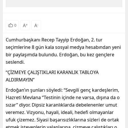
A
+
A
-
0
Cumhurbaşkanı Recep Tayyip Erdoğan, 2. tur
seçimlerine 8 gün kala sosyal medya hesabından yeni
bir paylaşımda bulundu. Erdoğan, bu kez gençlere
seslendi.
“ÇİZMEYE ÇALIŞTIKLARI KARANLIK TABLOYA
ALDIRMAYIN”
Erdoğan’ın şunları söyledi: “Sevgili genç kardeşlerim,
Hazreti Mevlana “Testinin içinde ne varsa, dışına da o
sızar” diyor. Dipsiz karanlıklarda debelenenler umut
veremez. Vizyonu, hayali, ideali, hedefi olmayanlar
ufuk çizemez. Siyasi başarısızlıklarına sizleri de ortak
etmek isteyenlerin yalanlarına, çizmeye çalıştıkları o