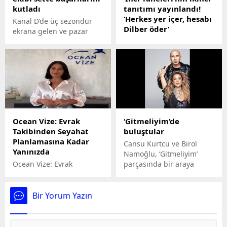
kutladı
tanıtımı yayınlandı!
‘Herkes yer içer, hesabı
Kanal D’de üç sezondur
Dilber öder’
ekrana gelen ve pazar
akşamları izleyicileri
İlk fragmanıyla olay
ekrana kilitleyen, Ay Yapım
yaratan Yılmaz Erdoğan
imzalı 'Yargı' dizisinin
imzalı dizi 'İnci
oyuncuları, Uluslararası
Taneleri'nden yeni tanıtım
Emmy Ödülleri sonrası
yayınlandı. Yakında Kanal
sete çıktı.
D'de başlayacak olan
dizinin ikinci fragmanına,
Hazar Ergüçlü'nün dansı
Ocean Vize: Evrak
‘Gitmeliyim’de
damga vurdu.
Takibinden Seyahat
buluştular
Planlamasına Kadar
Cansu Kurtcu ve Birol
Yanınızda
Namoğlu, ‘Gitmeliyim’
Ocean Vize: Evrak
parçasında bir araya
Takibinden Seyahat
geldi.
Planlamasına Kadar
Yanınızda
Bir Yorum Yazın