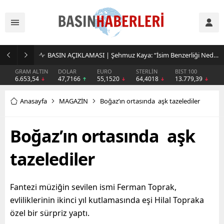
BASIN AÇIKLAMASI | Şehmuz Kaya: “İsim Benzerliği Nedeniyle Oluşan Yanlış Anlamalar Giderilmelidir”
GRAM ALTIN
DOLAR
EURO
STERLİN
BIST 100
6.653,54
47,7166
55,1520
64,4018
13.779,39
Anasayfa
MAGAZİN
Boğaz’ın ortasında aşk tazelediler
Boğaz’ın ortasında aşk
tazelediler
Fantezi müziğin sevilen ismi Ferman Toprak,
evliliklerinin ikinci yıl kutlamasında eşi Hilal Topraka
özel bir sürpriz yaptı.