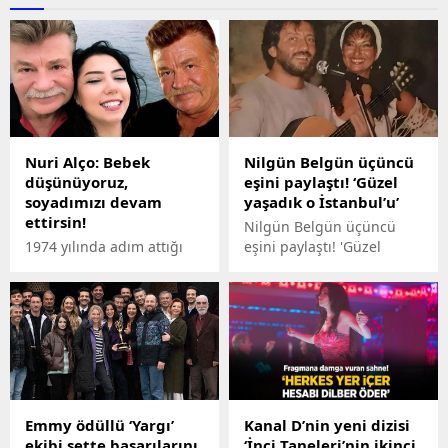
Nuri Alço: Bebek
Nilgün Belgün üçüncü
düşünüyoruz,
eşini paylaştı! ‘Güzel
soyadımızı devam
yaşadık o İstanbul’u’
ettirsin!
Nilgün Belgün üçüncü
1974 yılında adım attığı
eşini paylaştı! 'Güzel
Yeşilçam'da birçok
yaşadık İstanbul'u'
unutulmaz filmde kamera
karşısına geçen,
kendisinden 33 yaş küçük
Burcu Sezginoğlu ile
2020'da nikâh masasına
oturan Nuri Aço (72),
önceki gün muhabirlerin
Emmy ödüllü ‘Yargı’
Kanal D’nin yeni dizisi
'bebek istiyor musunuz?'
ekibi sette başarılarını
‘İnci Taneleri’nin ikinci
sorusuna yanıt verdi.