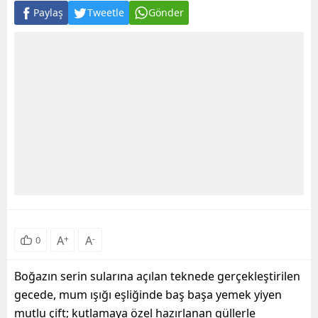
Paylaş
Tweetle
Gönder
A
+
A
-
0
Boğazın serin sularına açılan teknede gerçekleştirilen
gecede, mum ışığı eşliğinde baş başa yemek yiyen
mutlu çift; kutlamaya özel hazırlanan güllerle