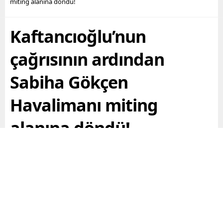
miting alanına döndü!
Kaftancıoğlu’nun
çağrısının ardından
Sabiha Gökçen
Havalimanı miting
alanına döndü!
Kalabalık hep bir ağızdan aynı sloganı attı
Paylaş
Tweetle
Gönder