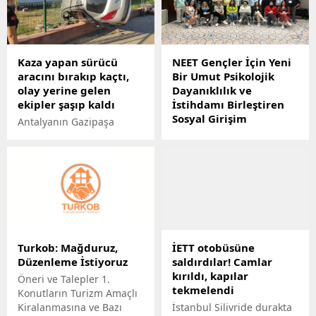
Kaza yapan sürücü
NEET Gençler İçin Yeni
aracını bırakıp kaçtı,
Bir Umut Psikolojik
olay yerine gelen
Dayanıklılık ve
ekipler şaşıp kaldı
İstihdamı Birleştiren
Sosyal Girişim
Antalyanın Gazipaşa
Başlatıldı!
ilçesinde meydana gelen
kazada otomobil
NEET Gençler İçin Yeni Bir
sürücüsü, aracını olay
Umut Psikolojik
yerinde bırakarak kaçtı.
Dayanıklılık ve İstihdamı
Kazayı görenlerin haber
Birleştiren Sosyal Girişim
vermesi üzerine olay
Başlatıldı!
yerine gelen sağlık
ekipleri araçta kimseyi
Turkob: Mağduruz,
İETT otobüsüne
bulamayınca kısa süreli
Düzenleme İstiyoruz
saldırdılar! Camlar
şaşkınlık yaşadı.
kırıldı, kapılar
Öneri ve Talepler 1.
tekmelendi
Konutların Turizm Amaçlı
Kiralanmasına ve Bazı
İstanbul Silivride durakta