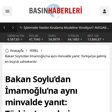
İşletmeler Neden Kiralama Modeline Yöneliyor? AVEGA’dan Esnek Temizlik Çözümü
GRAM ALTIN
DOLAR
EURO
STERLİN
BIST 100
6.587,65
47,7040
54,9979
64,1883
13.866,67
Anasayfa
YEREL
Bakan Soylu’dan İmamoğlu’na aynı minvalde yanıt: Türkiye’ye gelmiş
en büyük sahtekardır
Bakan Soylu’dan
İmamoğlu’na aynı
minvalde yanıt: