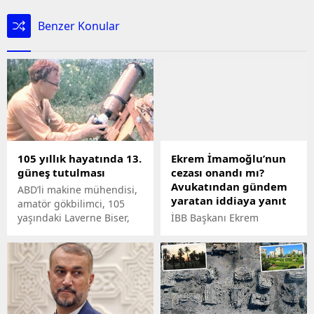
Benzer Konular
105 yıllık hayatında 13.
Ekrem İmamoğlu’nun
güneş tutulması
cezası onandı mı?
Avukatından gündem
ABD’li makine mühendisi,
yaratan iddiaya yanıt
amatör gökbilimci, 105
yaşındaki Laverne Biser,
İBB Başkanı Ekrem
hayatı boyunca 12 tam
İmamoğluna YSK
güneş tutulması izlemiş.
üyelerine hakaret ettiği
gerekçesiyle verilen 2 yıl 7
ay 15 gün hapis cezasının,
İstinaf Mahkemesi
tarafından onandığı