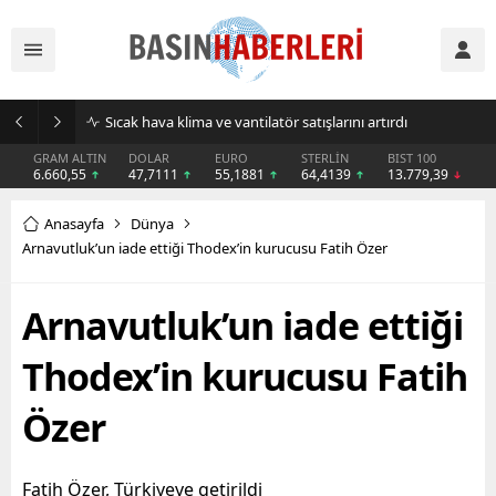
Sıcak hava klima ve vantilatör satışlarını artırdı
GRAM ALTIN
DOLAR
EURO
STERLİN
BIST 100
6.660,55
47,7111
55,1881
64,4139
13.779,39
Anasayfa
Dünya
Arnavutluk’un iade ettiği Thodex’in kurucusu Fatih Özer
Arnavutluk’un iade ettiği
Thodex’in kurucusu Fatih
Özer
Fatih Özer, Türkiyeye getirildi