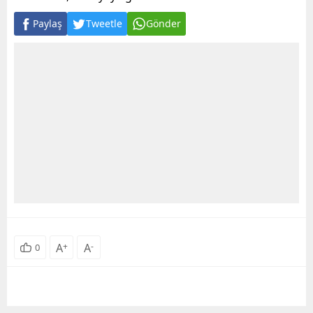
Paylaş
Tweetle
Gönder
A
+
A
-
0