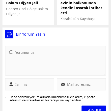
Bakım Hijyen Jeli
evinin balkonunda
kendini asarak intihar
Conrex Özel Bölge Bakım
etti
Hijyen Jeli
Karabükün Kayabaşı
Mahallesinde 78 yaşındaki
bir adam evinin
balkonunda asılı halde
Bir Yorum Yazın
bulundu. Dedesinin
cansız bedeniyle
karşılaşan torunu durumu
polise bildirirken, yaşlı
adamın cenazesi otopsi
için hastaneye kaldırıldı.
Daha sonraki yorumlarımda kullanılması için adım, e-posta
adresim ve site adresim bu tarayıcıya kaydedilsin.