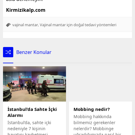
Kirmizikalp.com
,
vajinal mantar
Vajinal mantar için doğal tedavi yöntemleri
Benzer Konular
İstanbul’da Sahte İçki
Mobbing nedir?
Alarmı
Mobbing hakkında
İstanbul’da, sahte içki
bilmemiz gerekenler
nedeniyle 7 kişinin
nelerdir? Mobbinge
hayatını kaybetmesi
uğradığımızda nasıl bir