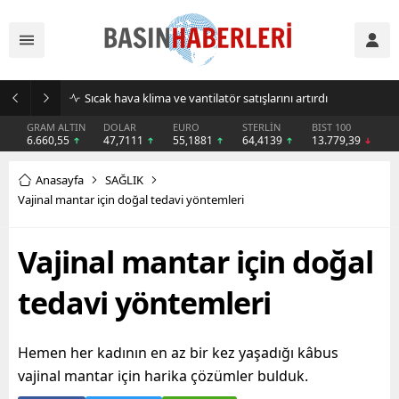
Sıcak hava klima ve vantilatör satışlarını artırdı
GRAM ALTIN
DOLAR
EURO
STERLİN
BIST 100
6.660,55
47,7111
55,1881
64,4139
13.779,39
Anasayfa
SAĞLIK
Vajinal mantar için doğal tedavi yöntemleri
Vajinal mantar için doğal
tedavi yöntemleri
Hemen her kadının en az bir kez yaşadığı kâbus
vajinal mantar için harika çözümler bulduk.