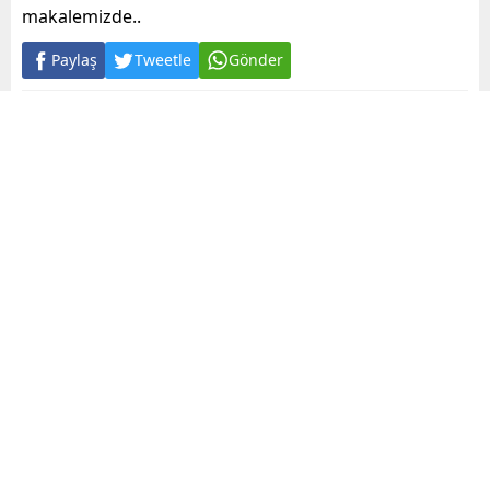
makalemizde..
Paylaş
Tweetle
Gönder
A
+
A
-
0
İş yerinde uygulanan mobbinge karşı alınabilecek