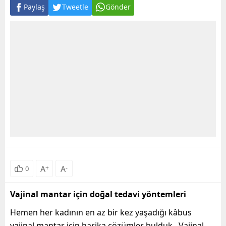
Paylaş
Tweetle
Gönder
A
+
A
-
0
Vajinal mantar için doğal tedavi yöntemleri
Hemen her kadının en az bir kez yaşadığı kâbus
vajinal mantar için harika çözümler bulduk. Vajinal