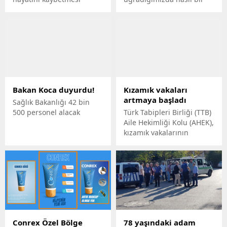
üzerine, polis ekipleri
destek almalıyız? Ya biz de
geniş çaplı bir operasyon
mobbing uyguluyorsak?
başlattı. Motosikletle
Mobbing hakkında merak
sahte içki servisi yapan bir
ettiğiniz her şey mobbing
kişi, yapılan operasyonla
nedir adlı makalemizde..
yakalanarak tutuklandı.
Bakan Koca duyurdu!
Kızamık vakaları
artmaya başladı
Sağlık Bakanlığı 42 bin
500 personel alacak
Türk Tabipleri Birliği (TTB)
Aile Hekimliği Kolu (AHEK),
kızamık vakalarının
yükselişe geçtiğini
belirterek, “Başta İstanbul
olmak üzere ülke
genelinde hastanelerde
kızamık tanısı ile yatan
çocukların sayısı arttı”
uyarısı yaptı.
Conrex Özel Bölge
78 yaşındaki adam