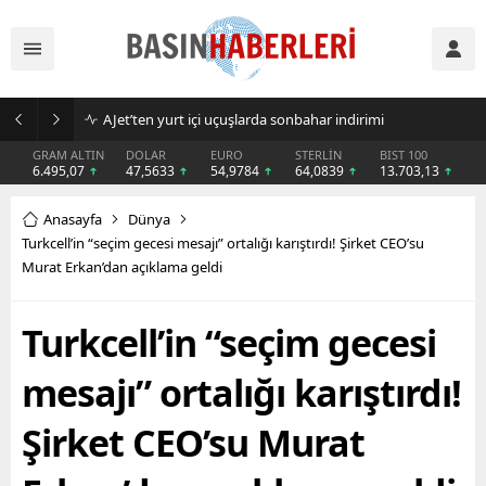
AJet’ten yurt içi uçuşlarda sonbahar indirimi
GRAM ALTIN
DOLAR
EURO
STERLİN
BIST 100
6.495,07
47,5633
54,9784
64,0839
13.703,13
Anasayfa
Dünya
Turkcell’in “seçim gecesi mesajı” ortalığı karıştırdı! Şirket CEO’su
Murat Erkan’dan açıklama geldi
Turkcell’in “seçim gecesi
mesajı” ortalığı karıştırdı!
Şirket CEO’su Murat