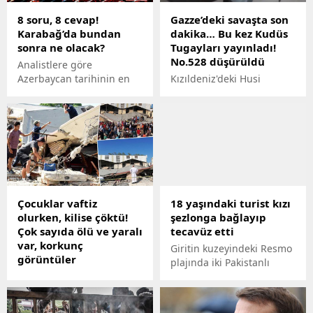
8 soru, 8 cevap!
Gazze’deki savaşta son
Karabağ’da bundan
dakika… Bu kez Kudüs
sonra ne olacak?
Tugayları yayınladı!
No.528 düşürüldü
Analistlere göre
Azerbaycan tarihinin en
Kızıldeniz'deki Husi
acı sayfalarından biri
saldırılarına karşı kurulan
kapanmak üzere. BBC,
uluslararası koalisyon 20
Karabağ'da yeni bir
ülkeyi aştı, İsrail ordusu
sayfanın açıldığı dönemde
iki askerinin daha
merak edilen sorulara
Gazze'de öldürüldüğünü
yanıt verdi: İktidar kimde
açıkladı. Filistinli Kudüs
olacak? Hankendi'ye
Tugayları'nın paylaştığı
dönüş yaşanacak mı?
görüntü, ses getirdi.
Çocuklar vaftiz
18 yaşındaki turist kızı
olurken, kilise çöktü!
şezlonga bağlayıp
Çok sayıda ölü ve yaralı
tecavüz etti
var, korkunç
Giritin kuzeyindeki Resmo
görüntüler
plajında iki Pakistanlı
Meksika'da içinde 100
göçmen, 18 yaşındaki
kişinin bulunduğu bir
İngiliz turisti şezlonga
kilise vaftiz işlemi
bağlayıp tecavüz etti.