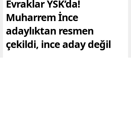
Evraklar YSK’da!
Muharrem İnce
adaylıktan resmen
çekildi, ince aday değil
Son dakika: Memleket Partisi Seçim İşlerinden
Sorumlu Genel Başkan Yardımcısı Yavuz Kayhan
Yüreğir, Genel Başkan Muharrem İncenin
Cumhurbaşkanlığı adaylığından çekilmesine ilişkin
resmi evrakları YSKya teslim etti.
Paylaş
Tweetle
Gönder