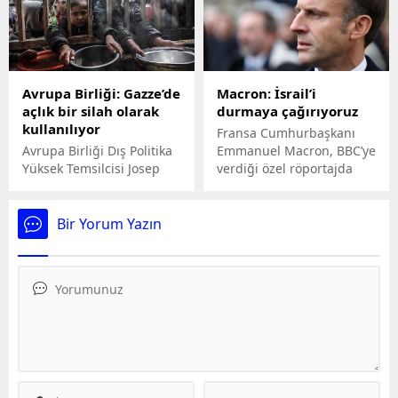
sırasında bir anda yerle
Mahkemede suçlarını
bir oldu. Söz konusu
itiraf eden saldırganlar,
olayda çok sayıda kişi
ömür boyu hapis cezasına
hayatını kaybetti.
çaptırıldı.
Avrupa Birliği: Gazze’de
Macron: İsrail’i
açlık bir silah olarak
durmaya çağırıyoruz
kullanılıyor
Fransa Cumhurbaşkanı
Avrupa Birliği Dış Politika
Emmanuel Macron, BBC’ye
Yüksek Temsilcisi Josep
verdiği özel röportajda
Borrell, açlıktan ölümlerin
Gazze’deki duruma
yaşandığı Gazze’de 'açlığın
değindi ve ateşkes çağrısı
bir silah olarak
yaptı.
Bir Yorum Yazın
kullanıldığını' kaydetti.