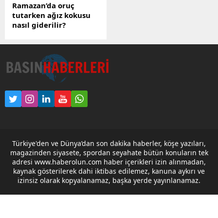
Ramazan’da oruç
tutarken ağız kokusu
nasıl giderilir?
Oruç tutarken uzun süre
aç kalınması, sıvı
tüketilememesi ve gün
boyu diş fırçalanamaması
nedeniyle ağız ve diş
sağlığı olumsuz
etkilenebiliyor. Peki,
Oruçluyken ağız kokusu
nasıl önlenir? İşte ağız
kokusunu önleyecek
öneriler...
Türkiye'den ve Dünya’dan son dakika haberler, köşe yazıları,
magazinden siyasete, spordan seyahate bütün konuların tek
adresi www.haberolun.com haber içerikleri izin alınmadan,
kaynak gösterilerek dahi iktibas edilemez, kanuna aykırı ve
izinsiz olarak kopyalanamaz, başka yerde yayınlanamaz.