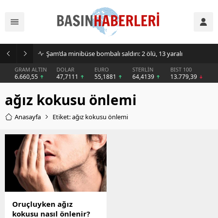
Şam’da minibüse bombalı saldırı: 2 ölü, 13 yaralı
GRAM ALTIN
DOLAR
EURO
STERLİN
BIST 100
6.660,55
47,7111
55,1881
64,4139
13.779,39
ağız kokusu önlemi
Anasayfa
Etiket: ağız kokusu önlemi
Oruçluyken ağız
kokusu nasıl önlenir?