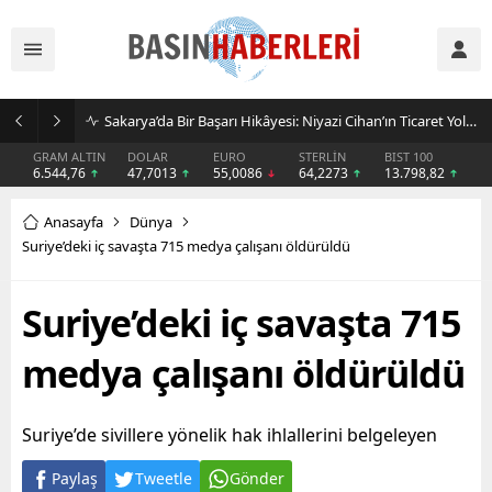
Sakarya’da Bir Başarı Hikâyesi: Niyazi Cihan’ın Ticaret Yolculuğu Markalara Dönüştü
GRAM ALTIN
DOLAR
EURO
STERLİN
BIST 100
6.544,76
47,7013
55,0086
64,2273
13.798,82
Anasayfa
Dünya
Suriye’deki iç savaşta 715 medya çalışanı öldürüldü
Suriye’deki iç savaşta 715
medya çalışanı öldürüldü
Suriye’de sivillere yönelik hak ihlallerini belgeleyen
Paylaş
Tweetle
Gönder