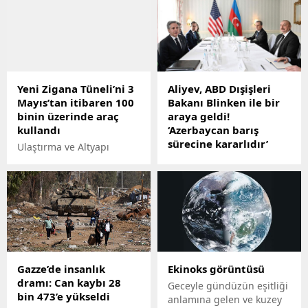
kişi ise yaralandı.
ardından uçuşlar normale
döndü. Polisin 18 saatlik
ikna çabalarının ardından
rehine krizi çözüldü
Yeni Zigana Tüneli’ni 3
Aliyev, ABD Dışişleri
Mayıs’tan itibaren 100
Bakanı Blinken ile bir
binin üzerinde araç
araya geldi!
kullandı
‘Azerbaycan barış
sürecine kararlıdır’
Ulaştırma ve Altyapı
Bakanı Adil
Azerbaycan
Karaismailoğlu, Yeni
Cumhurbaşkanı İlham
Zigana Tüneli’ni açıldığı 3
Aliyev, Almanya’da ABD
Mayıstan itibaren geçen 3
Dışişleri Bakanı Antony
haftalık sürede 100 binin
Blinken ile görüştü. Aliyev,
üzerinde aracın
“Azerbaycan barış
kullandığını söyledi.
sürecine kararlıdır ve bir
an önce barış
Gazze’de insanlık
Ekinoks görüntüsü
anlaşmasının imzalanması
dramı: Can kaybı 28
ulusal çıkarlarımıza
Geceyle gündüzün eşitliği
bin 473’e yükseldi
uygundur” dedi.
anlamına gelen ve kuzey