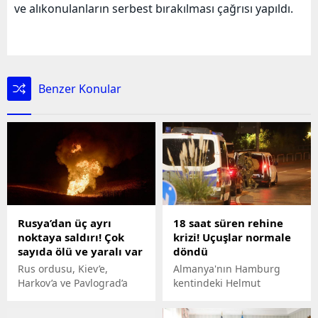
ve alıkonulanların serbest bırakılması çağrısı yapıldı.
Benzer Konular
Rusya’dan üç ayrı
18 saat süren rehine
noktaya saldırı! Çok
krizi! Uçuşlar normale
sayıda ölü ve yaralı var
döndü
Rus ordusu, Kiev’e,
Almanya'nın Hamburg
Harkov’a ve Pavlograd’a
kentindeki Helmut
yönelik saldırı düzenledi.
Schmidt Havaalanı'nda
Saldırıda 5 kişi öldü, 42
yaşanan rehine krizinin