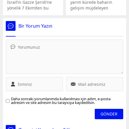
İsrail’in Gazze Şeridi’ne
yarım kürede baharın
yönelik 7 Ekim’den bu
gelişini müjdeleyen
yana devam eden
ilkbahar ekinoksu 21
saldırılarında hayatını
Mart’ta gerçekleşti.
kaybeden Filistinlilerin
Bir Yorum Yazın
sayısı 28 bin 473’e, yaralı
sayısı ise 68 bin 146’ya
yükseldi.
Daha sonraki yorumlarımda kullanılması için adım, e-posta
adresim ve site adresim bu tarayıcıya kaydedilsin.