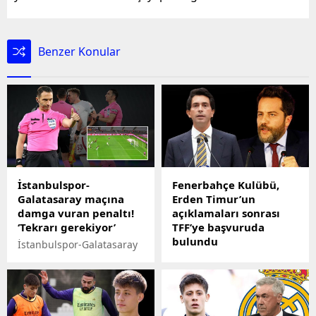
Benzer Konular
İstanbulspor-
Fenerbahçe Kulübü,
Galatasaray maçına
Erden Timur’un
damga vuran penaltı!
açıklamaları sonrası
‘Tekrarı gerekiyor’
TFF’ye başvuruda
bulundu
İstanbulspor-Galatasaray
maçında eşine az rastlanır
Sarı-lacivertli kulüp,
bir penaltı kullanıldı.
Galatasaray Sportif AŞ
Icardi boş kaleye
Vekili Erden Timur'un
kaçırırken eski haemler
açıklamalarının ardından
penaltı vuruşunu
Türkiye Futbol