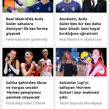
değerlendirdi.
Federasyonu'na başvuru
yaptı.
Real Madrid’de Arda
Ancelotti, Arda
Güler sahalara
Güler’den bir kez daha
dönüyor! İlk kez forma
özür diledi: Seni hayal
giyecek
kırıklığına uğrattım!
Fenerbahçe'de gösterdiği
Real Madrid'in Mallorca'yı
performans sonrası Real
deplasmanda 1-0 mağlup
Madrid'e büyük umutlarla
ettiği karşılaşmada 4
transfer olan ancak üst
oyuncu değişikliği yapan
üste yaşadığı sakatlıklarla
Ancelotti, Arda Güler'e
henüz resmi maça
yine süre vermedi. İtalyan
çıkamayan Arda Güler
teknik adamın maçın
sonunda formasına
ardından soyunma
kavuşuyor. İşte detaylar...
odasında Arda Güler'in
Saliha Şahin’den Ebrar
Sultanlar Ligi’ni
yanına giderek genç
ve Vargas cevabı!
sallayan ‘Hürrem
oyuncudan özür dilediği
‘Herkes şampiyonu
Sultan’! Sayı makinesi
belirtildi.
yenmek isteyecek’
çıktı
Eczacıbaşı'ndan Chemik
Sezon başında Muratpaşa
Police'a transfer olan
Bld. Sigorta Shop’a