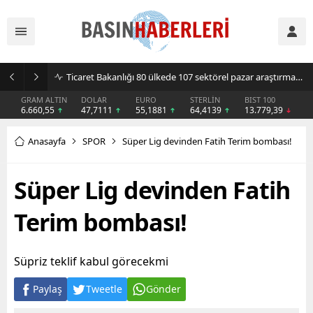
Ticaret Bakanlığı 80 ülkede 107 sektörel pazar araştırması hazırladı
GRAM ALTIN
DOLAR
EURO
STERLİN
BIST 100
6.660,55
47,7111
55,1881
64,4139
13.779,39
Anasayfa
SPOR
Süper Lig devinden Fatih Terim bombası!
Süper Lig devinden Fatih
Terim bombası!
Süpriz teklif kabul görecekmi
Paylaş
Tweetle
Gönder