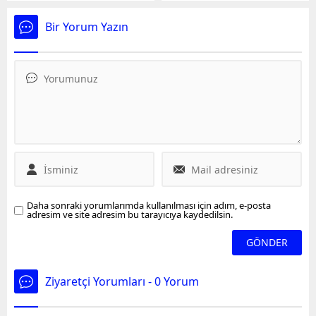
Saliha Şahin, Polonya
transfer olan Rus Marina
medyasına konuştu.
Markova, Sultanlar
Bir Yorum Yazın
Filenin Sultanları, Hande
Ligi'nde zirveye yerleşti.
Baladın, Zehra Güneş,
Vargas ve Ebrar Karakurt
ile ilgili sorulara yanıt
verdi. Saliha transfer için
iki tercihinin İtalya
olduğunu açıkladı.
Daha sonraki yorumlarımda kullanılması için adım, e-posta
adresim ve site adresim bu tarayıcıya kaydedilsin.
Ziyaretçi Yorumları - 0 Yorum