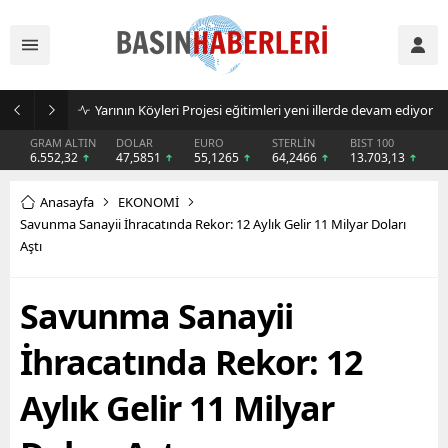
Yarının Köyleri Projesi eğitimleri yeni illerde devam ediyor
GRAM ALTIN
DOLAR
EURO
STERLİN
BIST 100
6.552,32
47,5851
55,1265
64,2466
13.703,13
Anasayfa
EKONOMİ
Savunma Sanayii İhracatında Rekor: 12 Aylık Gelir 11 Milyar Doları
Aştı
Savunma Sanayii
İhracatında Rekor: 12
Aylık Gelir 11 Milyar