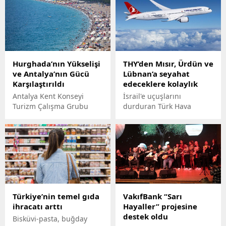
Hurghada’nın Yükselişi
THY’den Mısır, Ürdün ve
ve Antalya’nın Gücü
Lübnan’a seyahat
Karşılaştırıldı
edeceklere kolaylık
Antalya Kent Konseyi
İsrail'e uçuşlarını
Turizm Çalışma Grubu
durduran Türk Hava
Başkanı Recep Yavuz, son
Yolları (THY) Mısır, Ürdün
yıllarda kitle turizminde
ve Lübnan sınırlarında
öne çıkmaya başlayan
yaşanan olayların artması
Mısır'ın Hurghada şehri
nedeniyle bu ülkelere
ile Antalya rekabetini
gidecek yolculara bilet
değerlendirdi. İki şehir
iade ve değişiklik için ilave
arasındaki temel farkın
haklar tanındığını açıkladı.
'kalite' olduğuna dikkati
Türkiye’nin temel gıda
VakıfBank “Sarı
çeken Yavuz, Antalya,
ihracatı arttı
Hayaller” projesine
oturmuş bir turizm
destek oldu
imparatorluğu dedi.
Bisküvi-pasta, buğday