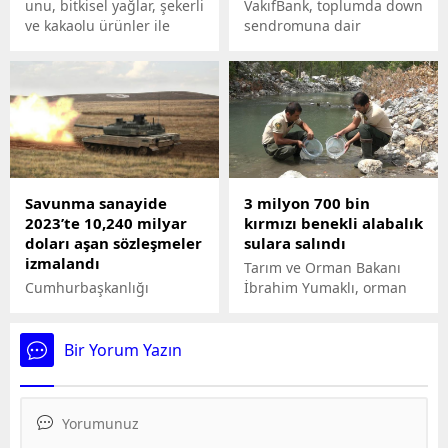
unu, bitkisel yağlar, şekerli
VakıfBank, toplumda down
ve kakaolu ürünler ile
sendromuna dair
makarna başta olmak
farkındalık oluşturabilmek
üzere temel gıda
amacıyla “Sarı Hayaller”
ürünlerini kapsayan
projesine destek oldu.
hububat, bakliyat, yağlı
tohumlar ve mamulleri
sektörünün Ocak ayı
toplam ihracatı 1,03
milyar dolar oldu.
Savunma sanayide
3 milyon 700 bin
2023’te 10,240 milyar
kırmızı benekli alabalık
doları aşan sözleşmeler
sulara salındı
izmalandı
Tarım ve Orman Bakanı
Cumhurbaşkanlığı
İbrahim Yumaklı, orman
Savunma Sanayii Başkanı
içi sularda doğal olarak
Haluk Görgün, savunma
bulunan yerel alabalık
sanayide, 2023 yılında
popülasyonun
Bir Yorum Yazın
10,240 milyar doları aşan
sürdürülebilirliği ve gen
sözleşmelerin
kaynakların korunması
imzalandığını açıkladı.
için çalıştıklarını
belirterek, bu amaçla
Doğa Koruma ve Milli