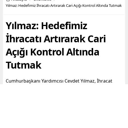
Yılmaz: Hedefimiz İhracatı Artırarak Cari Açığı Kontrol Altında Tutmak
Yılmaz: Hedefimiz
İhracatı Artırarak Cari
Açığı Kontrol Altında
Tutmak
Cumhurbaşkanı Yardımcısı Cevdet Yılmaz, İhracat
odaklı büyüme stratejimiz doğrultusunda güçlü
ihracat performansımızı sürdürüyoruz. Bu görünüm,
güçlü üretim kapasitemizin, pazar çeşitlendirme
kabiliyetimizin ve rekabetçi sektörlerimizin dış
talepteki zorlu koşullara karşı dayanıklılığını ortaya
koymaktadır dedi.