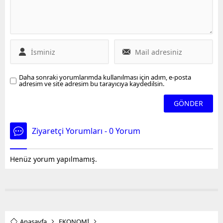
Parklar Genel Müdürlüğü
tarafından 2023 yılında 3
milyon 700 bin kırmızı
benekli alabalığın orman
içi derelere salındığını
ifade etti.
Daha sonraki yorumlarımda kullanılması için adım, e-posta
adresim ve site adresim bu tarayıcıya kaydedilsin.
Ziyaretçi Yorumları - 0 Yorum
Henüz yorum yapılmamış.
Anasayfa
EKONOMİ