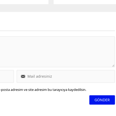
 asker ve savunma yetkilisi,
Şeridi'nde açlık ve susuzluk
n Gazze'de ölüm bölgeleri
yüzünden hayatını kaybedenlerin
uğunu itiraf etti.
sayısı 23'e yükseldi.
-posta adresim ve site adresim bu tarayıcıya kaydedilsin.