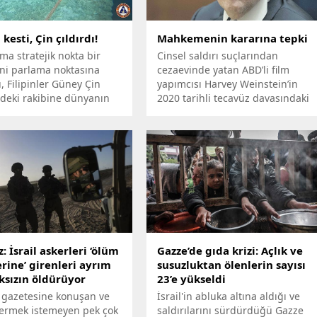
 kesti, Çin çıldırdı!
Mahkemenin kararına tepki
a stratejik nokta bir
Cinsel saldırı suçlarından
ni parlama noktasına
cezaevinde yatan ABD’li film
 Filipinler Güney Çin
yapımcısı Harvey Weinstein’in
ndeki rakibine dünyanın
2020 tarihli tecavüz davasındaki
ünde rest çekti.
23 yıllık hapis kararı bozuldu.
: İsrail askerleri ‘ölüm
Gazze’de gıda krizi: Açlık ve
rine’ girenleri ayrım
susuzluktan ölenlerin sayısı
sızın öldürüyor
23’e yükseldi
 gazetesine konuşan ve
İsrail'in abluka altına aldığı ve
vermek istemeyen pek çok
saldırılarını sürdürdüğü Gazze