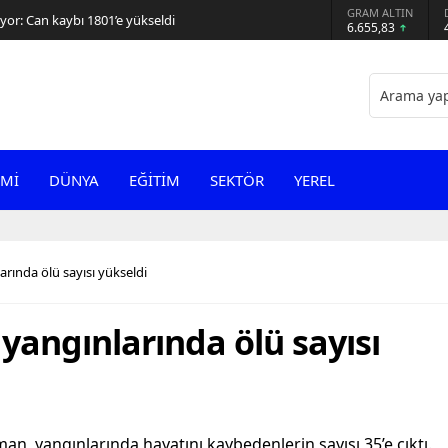
GRAM ALTIN
or: Can kaybı 1801’e yükseldi
6.655,83
Mİ
DÜNYA
EĞİTİM
SEKTÖR
YEREL
rında ölü sayısı yükseldi
yangınlarında ölü sayısı
man yangınlarında hayatını kaybedenlerin sayısı 35’e çıktı.