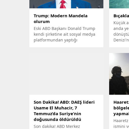
Trump: Modern Mandela
Bıçakla
olurum
Küçük am
Eski ABD Başkanı Donald Trump
anda ye
kendi şirketine ait sosyal medya
dönüştü,
platformundan yaptığı
Denizi'
açıklamada, porno yıldızı Stormy
gözü ön
Daniels’a ödediği “sus payı”nın
gizlenmesi için belgede
sahtecilik yaptığı iddiasıyla
hakkında kısıtlı konuşma yasağı
getiren yargıcı sert ifadelerle
eleştirdi.
Son Dakika! ABD: DAEŞ lideri
Haaretz
Usame El Muhacir, 7
bölgele
Temmuz’da Suriye’nin
yapmak
doğusunda öldürüldü
Haaretz
Son dakika! ABD Merkez
ismini 