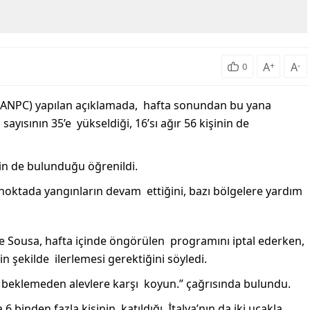
A
+
A
-
0
(ANPC) yapılan açıklamada, hafta sonundan bu yana
yısının 35’e yükseldiği, 16’sı ağır 56 kişinin de
ğin de bulunduğu öğrenildi.
 noktada yangınların devam ettiğini, bazı bölgelere yardım
 Sousa, hafta içinde öngörülen programını iptal ederken,
n şekilde ilerlemesi gerektiğini söyledi.
i beklemeden alevlere karşı koyun.” çağrısında bulundu.
binden fazla kişinin katıldığı, İtalya’nın da iki uçakla