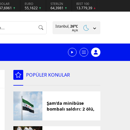
DOLAR
EURO
STERLİN
BIST 100
47,6961
55,1622
64,3981
13.779,39
İstanbul,
26
°C
Açık
POPÜLER KONULAR
Şam’da minibüse
bombalı saldırı: 2 ölü,
13 yaralı