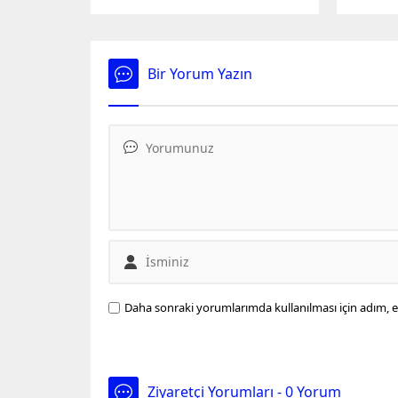
Kuvvetler Komutanlığı
İsrailli
(CENTCOM) Suriyenin kuzeyinde
İsrail'i
7 Temmuz Cuma günü
oluşturd
düzenlenen bir operasyonda
Bir Yorum Yazın
terör örgütü DAEŞin lideri Usame
el Muhacirin öldürüldüğünü
açıkladı. ABD Merkez Kuvvetler
Komutanı Orgeneral Kurilla,
terör örgütü liderinin MQ-9 tipi
İHAlar tarafından düzenlenen
hava saldırısıyla öldürüldüğünü
ifade ederken, "Bölge genelinde
DAEŞın yok edilmesine yönelik...
Daha sonraki yorumlarımda kullanılması için adım, e
Ziyaretçi Yorumları - 0 Yorum