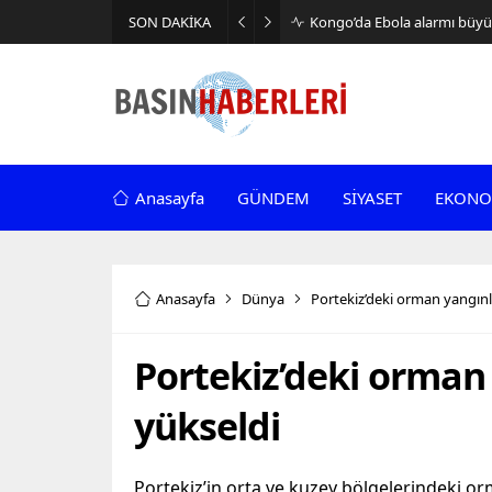
SON DAKİKA
Kongo’da Ebola alarmı büyüy
Anasayfa
GÜNDEM
SİYASET
EKONO
Anasayfa
Dünya
Portekiz’deki orman yangınla
Portekiz’deki orman 
yükseldi
Portekiz’in orta ve kuzey bölgelerindeki or