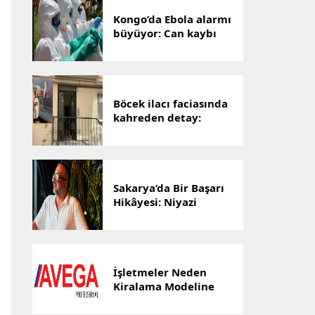
Kongo’da Ebola alarmı
büyüyor: Can kaybı
1801’e yükseldi
Böcek ilacı faciasında
kahreden detay:
Hayatını kaybeden
Yusuf Talha,
hastanenin ilk
bebeğiydi
Sakarya’da Bir Başarı
Hikâyesi: Niyazi
Cihan’ın Ticaret
Yolculuğu Markalara
Dönüştü
İşletmeler Neden
Kiralama Modeline
Yöneliyor? AVEGA’dan
Esnek Temizlik